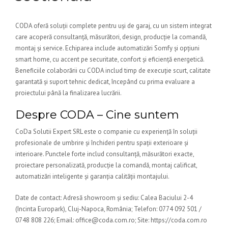
CODA oferă soluții complete pentru uși de garaj, cu un sistem integrat
care acoperă consultanță, măsurători, design, producție la comandă,
montaj și service. Echiparea include automatizări Somfy și opțiuni
smart home, cu accent pe securitate, confort și eficiență energetică.
Beneficiile colaborării cu CODA includ timp de execuție scurt, calitate
garantată și suport tehnic dedicat, începând cu prima evaluare a
proiectului până la finalizarea lucrării.
Despre CODA – Cine suntem
CoDa Solutii Expert SRL este o companie cu experiență în soluții
profesionale de umbrire și închideri pentru spații exterioare și
interioare. Punctele forte includ consultanță, măsurători exacte,
proiectare personalizată, producție la comandă, montaj calificat,
automatizări inteligente și garanția calității montajului.
Date de contact: Adresă showroom și sediu: Calea Baciului 2-4
(Incinta Europark), Cluj-Napoca, România; Telefon: 0774 092 501 /
0748 808 226; Email: office@coda.com.ro; Site: https://coda.com.ro