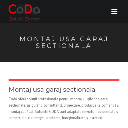
MONTAJ USA GARAJ
SECTIONALA
Montaj usa garaj sectionala
Codă oferă soluții profesionale pentru montajul ușilor de garaj
sectionale, asigurând consultanță, proiectare, producție la comandă și
montaj calificat. Soluțiile CODA sunt adaptate nevoilor rezidențiale și
comerciale, cu atenție la calitate, funcționalitate și estetică.