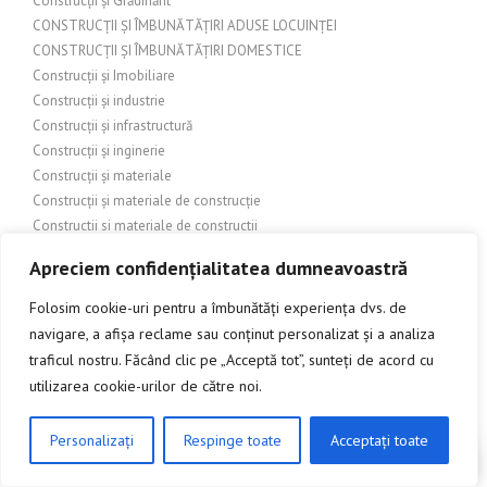
Construcții și Grădinărit
CONSTRUCȚII ȘI ÎMBUNĂTĂȚIRI ADUSE LOCUINȚEI
CONSTRUCȚII ȘI ÎMBUNĂTĂȚIRI DOMESTICE
Construcții și Imobiliare
Construcții și industrie
Construcții și infrastructură
Construcții și inginerie
Construcții și materiale
Construcții și materiale de construcție
Constructii si materiale de constructii
Construcții și materialele de construcții
Apreciem confidențialitatea dumneavoastră
CONSTRUCȚII ȘI RENOVĂRI
Construcții și Renovații
Folosim cookie-uri pentru a îmbunătăți experiența dvs. de
Construcții și reparații
navigare, a afișa reclame sau conținut personalizat și a analiza
CONSTRUCTII_SI_AMENAJARI
traficul nostru. Făcând clic pe „Acceptă tot”, sunteți de acord cu
Construire și Renovare
utilizarea cookie-urilor de către noi.
Contact
COPERTĂ
Personalizați
Respinge toate
Acceptați toate
CLICK AICI PENTRU A DISCUTA
COPERTINE
Copertine auto