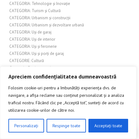
CATEGORIA: Tehnologie și Inovație
CATEGORIA: Turism și Cultură
CATEGORIA: Urbanism și construcții
CATEGORIA: Urbanism și dezvoltare urbană
CATEGORIA: Uși de garaj
CATEGORIA: Uși de interior
CATEGORIA: Uși și feronerie
CATEGORIA: Uși și porți de garaj
CATEGORIE: Cultură
Categorie: Design exterior
CATEGORIE: Evenimente
Apreciem confidențialitatea dumneavoastră
Chimie
Folosim cookie-uri pentru a îmbunătăți experiența dvs. de
Comerț
navigare, a afișa reclame sau conținut personalizat și a analiza
Comerț și afaceri
traficul nostru. Făcând clic pe „Acceptă tot”, sunteți de acord cu
Companii
utilizarea cookie-urilor de către noi.
Companii / Afaceri
Companii și afaceri
COMPARATIE
Personalizați
Respinge toate
Acceptați toate
CLICK AICI PENTRU A DISCUTA
Conectori pentru balustrade din sticla