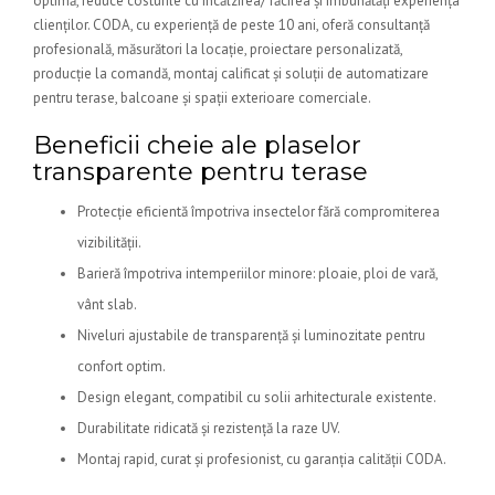
optimă, reduce costurile cu încălzirea/ răcirea și îmbunătăți experiența
clienților. CODA, cu experiență de peste 10 ani, oferă consultanță
profesională, măsurători la locație, proiectare personalizată,
producție la comandă, montaj calificat și soluții de automatizare
pentru terase, balcoane și spații exterioare comerciale.
Beneficii cheie ale plaselor
transparente pentru terase
Protecție eficientă împotriva insectelor fără compromiterea
vizibilității.
Barieră împotriva intemperiilor minore: ploaie, ploi de vară,
vânt slab.
Niveluri ajustabile de transparență și luminozitate pentru
confort optim.
Design elegant, compatibil cu solii arhitecturale existente.
Durabilitate ridicată și rezistență la raze UV.
Montaj rapid, curat și profesionist, cu garanția calității CODA.