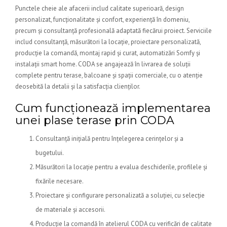
Punctele cheie ale afacerii includ calitate superioară, design
personalizat, funcționalitate și confort, experiență în domeniu,
precum și consultanță profesională adaptată fiecărui proiect. Serviciile
includ consultanță, măsurători la locație, proiectare personalizată,
producție la comandă, montaj rapid și curat, automatizări Somfy și
instalații smart home. CODA se angajează în livrarea de soluții
complete pentru terase, balcoane și spații comerciale, cu o atenție
deosebită la detalii și la satisfacția clienților.
Cum funcționează implementarea
unei plase terase prin CODA
Consultanță inițială pentru înțelegerea cerințelor și a
bugetului.
Măsurători la locație pentru a evalua deschiderile, profilele și
fixările necesare.
Proiectare și configurare personalizată a soluției, cu selecție
de materiale și accesorii.
Producție la comandă în atelierul CODA cu verificări de calitate