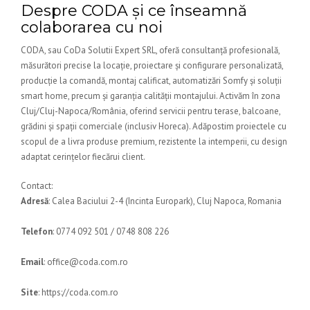
Despre CODA și ce înseamnă
colaborarea cu noi
CODA, sau CoDa Solutii Expert SRL, oferă consultanță profesională,
măsurători precise la locație, proiectare și configurare personalizată,
producție la comandă, montaj calificat, automatizări Somfy și soluții
smart home, precum și garanția calității montajului. Activăm în zona
Cluj/Cluj-Napoca/România, oferind servicii pentru terase, balcoane,
grădini și spații comerciale (inclusiv Horeca). Adăpostim proiectele cu
scopul de a livra produse premium, rezistente la intemperii, cu design
adaptat cerințelor fiecărui client.
Contact:
Adresă
: Calea Baciului 2-4 (Incinta Europark), Cluj Napoca, Romania
Telefon
: 0774 092 501 / 0748 808 226
Email
: office@coda.com.ro
Site
: https://coda.com.ro