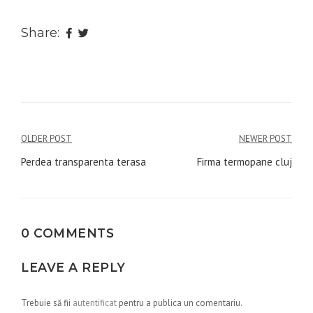
Share:
Navigare
OLDER POST
NEWER POST
în
Perdea transparenta terasa
Firma termopane cluj
articole
0 COMMENTS
LEAVE A REPLY
Trebuie să fii
autentificat
pentru a publica un comentariu.