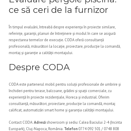
ce să ceri de la furnizor
În timpul evaluării, întreabă despre experiența în proiecte similare,
referințe, garanții, planuri de întreținere și modul în care se asigură
respectarea termelor de execuție. CODA oferă consultanță
profesională, măsurători la locație, proiectare, producție la comandă,
montaj și garanție a calității montajului.
Despre CODA
CODA este partenerul mobil pentru soluții profesionale de umbrire și
închideri pentru terase, balcoane, grădini și spații comerciale, cu
experiență în proiecte rezidențiale, Horeca și industrial. Oferim
consultanță, măsurători, proiectare, producție la comandă, montaj
calificat, automatizări smart home și garanția calității montajului.
Contact CODA:
Adresă
showroom și sediu: Calea Baciului 2-4 (Incinta
Europark), Cluj-Napoca, România.
Telefon
0774 092 501 / 0748 808