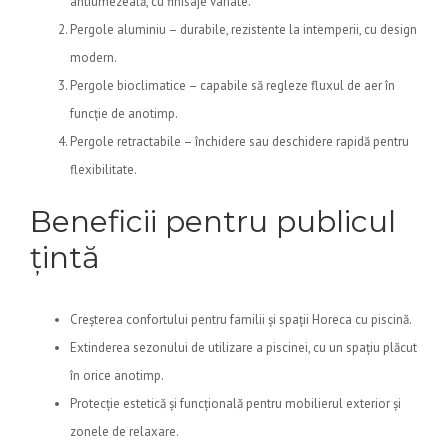
antiumezeală, cu finisaje variate.
Pergole aluminiu – durabile, rezistente la intemperii, cu design
modern.
Pergole bioclimatice – capabile să regleze fluxul de aer în
funcție de anotimp.
Pergole retractabile – închidere sau deschidere rapidă pentru
flexibilitate.
Beneficii pentru publicul
țintă
Creșterea confortului pentru familii și spații Horeca cu piscină.
Extinderea sezonului de utilizare a piscinei, cu un spațiu plăcut
în orice anotimp.
Protecție estetică și funcțională pentru mobilierul exterior și
zonele de relaxare.