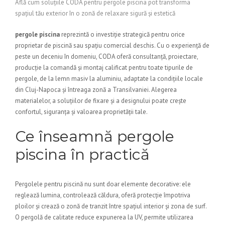
Află cum soluțiile CODA pentru pergole piscina pot transforma
spațiul tău exterior în o zonă de relaxare sigură și estetică
pergole piscina
reprezintă o investiție strategică pentru orice
proprietar de piscină sau spațiu comercial deschis. Cu o experiență de
peste un deceniu în domeniu, CODA oferă consultanță, proiectare,
producție la comandă și montaj calificat pentru toate tipurile de
pergole, de la lemn masiv la aluminiu, adaptate la condițiile locale
din Cluj-Napoca și întreaga zonă a Transilvaniei. Alegerea
materialelor, a soluțiilor de fixare și a designului poate crește
confortul, siguranța și valoarea proprietății tale.
Ce înseamnă pergole
piscina în practică
Pergolele pentru piscină nu sunt doar elemente decorative: ele
reglează lumina, controlează căldura, oferă protecție împotriva
ploilor și crează o zonă de tranzit între spațiul interior și zona de surf.
O pergolă de calitate reduce expunerea la UV, permite utilizarea