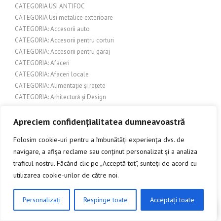
CATEGORIA USI ANTIFOC
CATEGORIA Usi metalice exterioare
CATEGORIA: Accesorii auto
CATEGORIA: Accesorii pentru corturi
CATEGORIA: Accesorii pentru garaj
CATEGORIA: Afaceri
CATEGORIA: Afaceri locale
CATEGORIA: Alimentație și rețete
CATEGORIA: Arhitectură și Design
CATEGORIA: Arhitectură și design exterior
CATEGORIA: Arhitectură și design interior
Apreciem confidențialitatea dumneavoastră
CATEGORIA: Arhitectură și design urban
Folosim cookie-uri pentru a îmbunătăți experiența dvs. de
CATEGORIA: Artă și cultură
navigare, a afișa reclame sau conținut personalizat și a analiza
CATEGORIA: Artă și Design
traficul nostru. Făcând clic pe „Acceptă tot”, sunteți de acord cu
CATEGORIA: Artă și Meșteșuguri
utilizarea cookie-urilor de către noi.
CATEGORIA: Articole de specialitate
CATEGORIA: Articole despre arhitectură și construcții
CATEGORIA: Articole despre bere
Personalizați
Respinge toate
Acceptați toate
CLICK AICI PENTRU A DISCUTA
CATEGORIA: Articole despre branduri