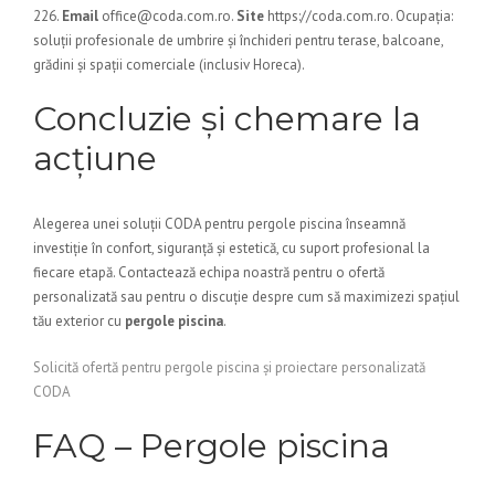
226.
Email
office@coda.com.ro.
Site
https://coda.com.ro. Ocupația:
soluții profesionale de umbrire și închideri pentru terase, balcoane,
grădini și spații comerciale (inclusiv Horeca).
Concluzie și chemare la
acțiune
Alegerea unei soluții CODA pentru pergole piscina înseamnă
investiție în confort, siguranță și estetică, cu suport profesional la
fiecare etapă. Contactează echipa noastră pentru o ofertă
personalizată sau pentru o discuție despre cum să maximizezi spațiul
tău exterior cu
pergole piscina
.
Solicită ofertă pentru pergole piscina și proiectare personalizată
CODA
FAQ – Pergole piscina