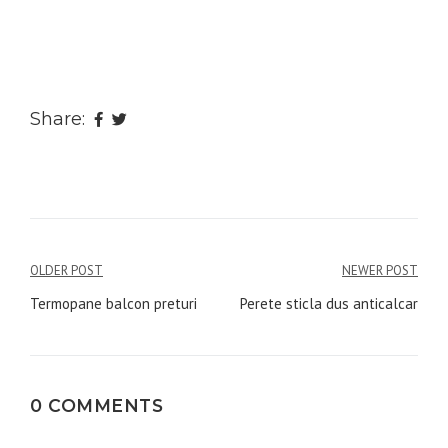
Share:
Navigare
OLDER POST
NEWER POST
în
Termopane balcon preturi
Perete sticla dus anticalcar
articole
0 COMMENTS