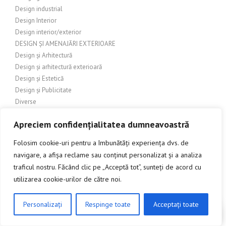
Design industrial
Design Interior
Design interior/exterior
DESIGN ȘI AMENAJĂRI EXTERIOARE
Design și Arhitectură
Design și arhitectură exterioară
Design și Estetică
Design și Publicitate
Diverse
DIVERTIMENT
Apreciem confidențialitatea dumneavoastră
Divertisment
DIY
Folosim cookie-uri pentru a îmbunătăți experiența dvs. de
DIY (Do It Yourself)
navigare, a afișa reclame sau conținut personalizat și a analiza
DIY și Amenajări Exterioare
traficul nostru. Făcând clic pe „Acceptă tot”, sunteți de acord cu
DIY și Amenajări Interioare
utilizarea cookie-urilor de către noi.
Domeniul amenajărilor exterioare
DRAPERII SI PERDELE
Personalizați
Respinge toate
Acceptați toate
Drept comercial
CLICK AICI PENTRU A DISCUTA
Echipamente de grădinărit