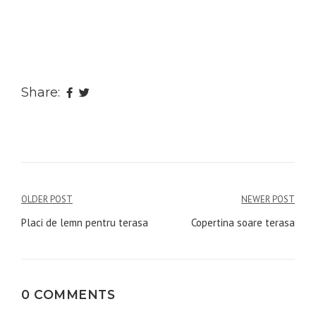
Share:
Navigare
OLDER POST
NEWER POST
în
Placi de lemn pentru terasa
Copertina soare terasa
articole
0 COMMENTS