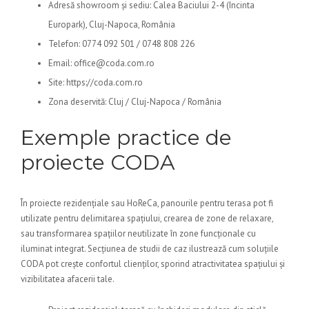
Adresă showroom și sediu: Calea Baciului 2-4 (Incinta
Europark), Cluj-Napoca, România
Telefon: 0774 092 501 / 0748 808 226
Email: office@coda.com.ro
Site: https://coda.com.ro
Zona deservită: Cluj / Cluj-Napoca / România
Exemple practice de
proiecte CODA
În proiecte rezidențiale sau HoReCa, panourile pentru terasa pot fi
utilizate pentru delimitarea spațiului, crearea de zone de relaxare,
sau transformarea spațiilor neutilizate în zone funcționale cu
iluminat integrat. Secțiunea de studii de caz ilustrează cum soluțiile
CODA pot crește confortul clienților, sporind atractivitatea spațiului și
vizibilitatea afacerii tale.