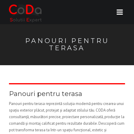
PANOURI PENTRU
TERASA
Panouri pentru terasa
Panouri pentru terasa reprezintă soluția modernă pentru crearea unui
spațiu exterior plăcut, protejat și adaptat stilului tău. CODA oferă
consultanță, măsurători precise, proiectare personalizată, producție la
comandă și montaj calificat pentru rezultate durabile. Descoperă cum
pot transforma terasa ta într-un spațiu funcțional, estetic și