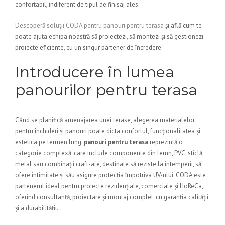
confortabil, indiferent de tipul de finisaj ales.
Descoperă soluții CODA pentru panouri pentru terasa
și află cum te
poate ajuta echipa noastră să proiectezi, să montezi și să gestionezi
proiecte eficiente, cu un singur partener de încredere.
Introducere în lumea
panourilor pentru terasa
Când se planifică amenajarea unei terase, alegerea materialelor
pentru închideri și panouri poate dicta confortul, funcționalitatea și
estetica pe termen lung.
panouri pentru terasa
reprezintă o
categorie complexă, care include componente din lemn, PVC, sticlă,
metal sau combinații craft-ate, destinate să reziste la intemperii, să
ofere intimitate și său asigure protecția împotriva UV-ului. CODA este
partenerul ideal pentru proiecte rezidențiale, comerciale și HoReCa,
oferind consultanță, proiectare și montaj complet, cu garanția calității
și a durabilității.