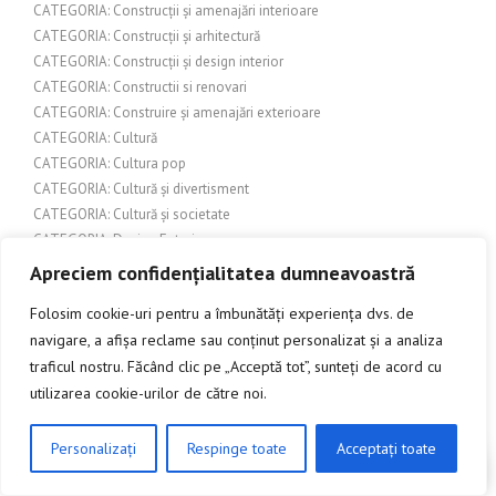
CATEGORIA: Construcții și amenajări interioare
CATEGORIA: Construcții și arhitectură
CATEGORIA: Construcții și design interior
CATEGORIA: Constructii si renovari
CATEGORIA: Construire și amenajări exterioare
CATEGORIA: Cultură
CATEGORIA: Cultura pop
CATEGORIA: Cultură și divertisment
CATEGORIA: Cultură și societate
CATEGORIA: Design Exterior
CATEGORIA: Design interior
Apreciem confidențialitatea dumneavoastră
CATEGORIA: Design și arhitectură
Folosim cookie-uri pentru a îmbunătăți experiența dvs. de
CATEGORIA: Design și inspirație pentru grădină
navigare, a afișa reclame sau conținut personalizat și a analiza
CATEGORIA: Economie/Finanțe
traficul nostru. Făcând clic pe „Acceptă tot”, sunteți de acord cu
CATEGORIA: Finanțe și Bănci
utilizarea cookie-urilor de către noi.
CATEGORIA: Ghiduri și Resurse Locale
CATEGORIA: Grădină și Exterioare
CATEGORIA: Grădină și Peisagistică
Personalizați
Respinge toate
Acceptați toate
CLICK AICI PENTRU A DISCUTA
CATEGORIA: Grădină și terasă
CATEGORIA: Grădină și Terase