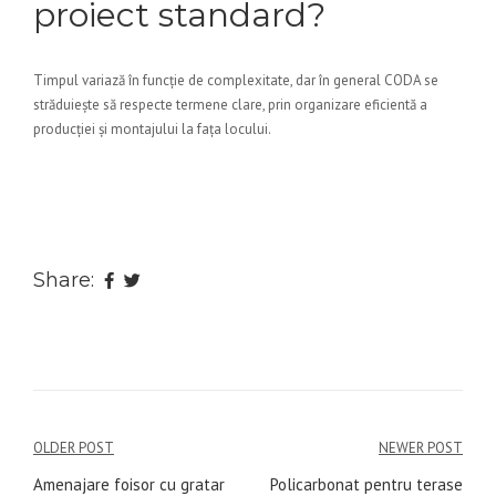
proiect standard?
Timpul variază în funcție de complexitate, dar în general CODA se
străduiește să respecte termene clare, prin organizare eficientă a
producției și montajului la fața locului.
Share:
Navigare
OLDER POST
NEWER POST
în
Amenajare foisor cu gratar
Policarbonat pentru terase