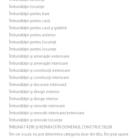
Îmbunătățiri locuințe
Îmbunătățiri pentru baie
Îmbunătățiri pentru casă
Îmbunătățiri pentru casă și grădină
Îmbunătățiri pentru exterior
Îmbunătățiri pentru locuință
Îmbunătățiri pentru locuințe
Îmbunătățiri și amenajări exterioare
Îmbunătățiri și amenajări interioare
Îmbunătățiri și construcții exterioare
Îmbunătățiri și construcții interioare
Îmbunătățiri și decorare interioară
Îmbunătățiri și design exterior
Îmbunătățiri și design interior
Îmbunătățiri și renovări interioare
Îmbunătățiri și renovări interioare/exterioare
Îmbunătățiri și renovări locuințe
ÎMBUNĂTĂȚIRI ȘI REPARAȚII ÎN DOMENIUL CONSTRUCȚIILOR
Îmi cer scuze, nu pot determina categoria doar din titlu. Îmi poți spune