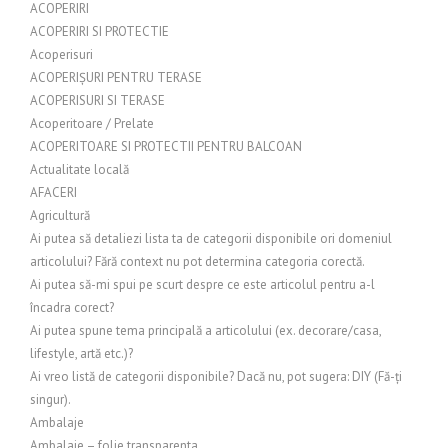
ACOPERIRI
ACOPERIRI SI PROTECTIE
Acoperisuri
ACOPERIȘURI PENTRU TERASE
ACOPERISURI SI TERASE
Acoperitoare / Prelate
ACOPERITOARE SI PROTECTII PENTRU BALCOAN
Actualitate locală
AFACERI
Agricultură
Ai putea să detaliezi lista ta de categorii disponibile ori domeniul
articolului? Fără context nu pot determina categoria corectă.
Ai putea să-mi spui pe scurt despre ce este articolul pentru a-l
încadra corect?
Ai putea spune tema principală a articolului (ex. decorare/casa,
lifestyle, artă etc.)?
Ai vreo listă de categorii disponibile? Dacă nu, pot sugera: DIY (Fă-ți
singur).
Ambalaje
Ambalaje – folie transparenta