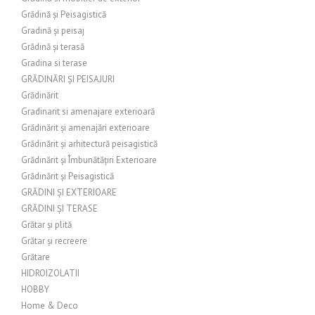
Grădină și Peisagistică
Gradină și peisaj
Grădină și terasă
Gradina si terase
GRĂDINĂRI ȘI PEISAJURI
Grădinărit
Gradinarit si amenajare exterioară
Grădinărit și amenajări exterioare
Grădinărit și arhitectură peisagistică
Grădinărit și Îmbunătățiri Exterioare
Grădinărit și Peisagistică
GRĂDINI ȘI EXTERIOARE
GRĂDINI ȘI TERASE
Grătar și plită
Grătar și recreere
Grătare
HIDROIZOLATII
HOBBY
Home & Deco