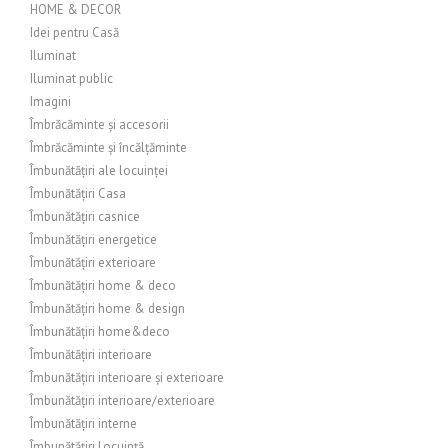
HOME & DECOR
Idei pentru Casă
Iluminat
Iluminat public
Imagini
Îmbrăcăminte și accesorii
Îmbrăcăminte și încălțăminte
Îmbunătățiri ale locuinței
Îmbunătățiri Casa
Îmbunătățiri casnice
Îmbunătățiri energetice
Îmbunătățiri exterioare
Îmbunătățiri home & deco
Îmbunătățiri home & design
Îmbunătățiri home&deco
Îmbunătățiri interioare
Îmbunătățiri interioare și exterioare
Îmbunătățiri interioare/exterioare
Îmbunătățiri interne
Îmbunătățiri Locuință