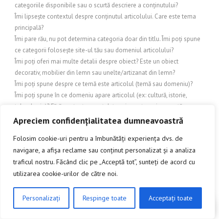
categoriile disponibile sau o scurtă descriere a conținutului?
Îmi lipsește contextul despre conținutul articolului. Care este tema
principală?
Îmi pare rău, nu pot determina categoria doar din titlu. Îmi poți spune
ce categorii folosește site-ul tău sau domeniul articolului?
Îmi poți oferi mai multe detalii despre obiect? Este un obiect
decorativ, mobilier din lemn sau unelte/artizanat din lemn?
Îmi poți spune despre ce temă este articolul (temă sau domeniu)?
Îmi poți spune în ce domeniu apare articolul (ex: cultură, istorie,
tehnologie)? Fără context, nu pot determina categoria corectă.
Îmi trebuie natura conținutului pentru a alege categoria corectă. Care
Apreciem confidențialitatea dumneavoastră
este sistemul tău de categorii (de ex. Turism, Arhitectură/Design,
Folosim cookie-uri pentru a îmbunătăți experiența dvs. de
Cultură, Știri, Business etc.)?
navigare, a afișa reclame sau conținut personalizat și a analiza
Îmi trebuie nișa (tema) articolului pentru a stabili categoria.
traficul nostru. Făcând clic pe „Acceptă tot”, sunteți de acord cu
IMOBILIARE
utilizarea cookie-urilor de către noi.
Încălzire și exterior
Încălzire și protecție exterioară
Încălzire și răcire exterioară
Personalizați
Respinge toate
Acceptați toate
CLICK AICI PENTRU A DISCUTA
Inchideri terase
INDUSTRIE