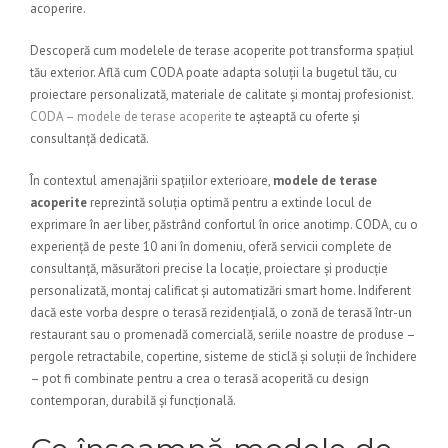
acoperire.
Descoperă cum modelele de terase acoperite pot transforma spațiul
tău exterior. Află cum CODA poate adapta soluții la bugetul tău, cu
proiectare personalizată, materiale de calitate și montaj profesionist.
CODA – modele de terase acoperite
te așteaptă cu oferte și
consultanță dedicată.
În contextul amenajării spațiilor exterioare,
modele de terase
acoperite
reprezintă soluția optimă pentru a extinde locul de
exprimare în aer liber, păstrând confortul în orice anotimp. CODA, cu o
experiență de peste 10 ani în domeniu, oferă servicii complete de
consultanță, măsurători precise la locație, proiectare și producție
personalizată, montaj calificat și automatizări smart home. Indiferent
dacă este vorba despre o terasă rezidențială, o zonă de terasă într-un
restaurant sau o promenadă comercială, seriile noastre de produse –
pergole retractabile, copertine, sisteme de sticlă și soluții de închidere
– pot fi combinate pentru a crea o terasă acoperită cu design
contemporan, durabilă și funcțională.