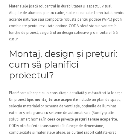
Materialele joacă rol central în durabilitatea și aspectul vizual.
Aliajele de aluminiu pentru cadre, sticle securizate, lemn tratat pentru
accente naturale sau compozite robuste pentru podele (WPC) pot fi
combinate pentru rezultate optime. CODA oferă stocuri variate în
funcție de proiect, asigurând un design cohesive și o montare fără
cusur.
Montaj, design și prețuri:
cum să planifici
proiectul?
Planificarea începe cu o consultație detaliată și măsurători la locație.
Un proiect tipic
montaj terase acoperite
include un plan de spațiu,
selecția materialelor, schema de ventilație, opțiunile de iluminat
exterior și integrarea cu sisteme de automatizare (Somfy și alte
soluții smart home). În ceea ce privește
prețuri terase acoperite
,
CODA oferă oferte transparente în funcție de dimensiune,
complexitate și materialele alese, asigurând raport calitate-preț