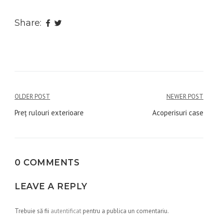
Share:
Navigare
OLDER POST
NEWER POST
în
Preț rulouri exterioare
Acoperisuri case
articole
0 COMMENTS
LEAVE A REPLY
Trebuie să fii
autentificat
pentru a publica un comentariu.