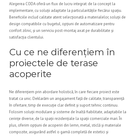
Alegerea CODA oferă un flux de lucru integrat: de la concept la
implementare, cu soluții adaptate la particularitățile fiecărui spațiu.
Beneficiile includ calitate atent selecționată a materialelor, soluții de
design compatibile cu bugetul, opțiuni de automatizare pentru
confort zilnic, și un serviciu post-montaj axat pe durabilitate și
satisfacția clientului.
Cu ce ne diferențiem în
proiectele de terase
acoperite
Ne diferențiem prin abordare holistică, în care fiecare proiect este
tratat ca unic. Deklarăm un angajament față de calitate, transparență
în ofertare, timp de execuție clar definit și suport tehnic continuu.
Folosim soluții modulare și sisteme de înaltă fiabilitate, adaptabile la
cerințe diverse, de la spații rezidențiale la spații comerciale mari. În
plus, oferim opțiuni de acoperiri din lemn, metal, sticlă și materiale
compozite, asigurând astfel o gamă completă de estetici și