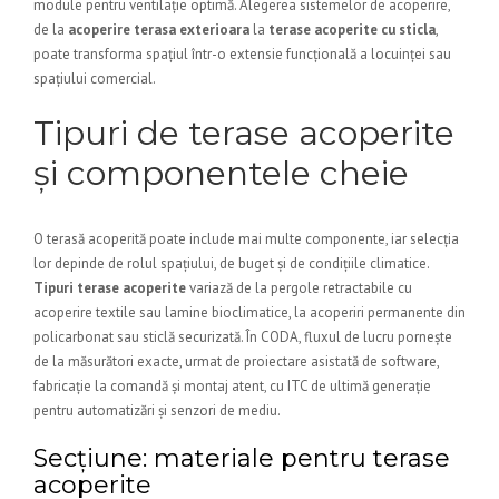
module pentru ventilație optimă. Alegerea sistemelor de acoperire,
de la
acoperire terasa exterioara
la
terase acoperite cu sticla
,
poate transforma spațiul într-o extensie funcțională a locuinței sau
spațiului comercial.
Tipuri de terase acoperite
și componentele cheie
O terasă acoperită poate include mai multe componente, iar selecția
lor depinde de rolul spațiului, de buget și de condițiile climatice.
Tipuri terase acoperite
variază de la pergole retractabile cu
acoperire textile sau lamine bioclimatice, la acoperiri permanente din
policarbonat sau sticlă securizată. În CODA, fluxul de lucru pornește
de la măsurători exacte, urmat de proiectare asistată de software,
fabricație la comandă și montaj atent, cu ITC de ultimă generație
pentru automatizări și senzori de mediu.
Secțiune: materiale pentru terase
acoperite