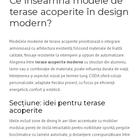
Ce înseamnă modele de
terase acoperite în design
modern?
Modelele moderne de terase acoperite prioritizează o integrare
armonioasă cu arhitectura existentă, folosind materiale de înaltă
calitate, finisaje rezistente la intemperii și opțiuni de automatizare.
Alegerea între
terase acoperite moderne
cu structuri din aluminiu,
lemn sau o combinație de materiale, poate influența durata de viață,
întreținerea și aspectul vizual pe termen lung. CODA oferă soluții
personalizate, adaptate fiecărui proiect, cu focus pe eficiență
energetică, confort și estetică.
Secțiune: idei pentru terase
acoperite
Ideile includ zone de dining în aer liber accentuate cu mobilier
modular, pereți de sticlă retractabili pentru vizibilitate sporită, pergole
bioclimatice cu lamele automate, și distanțiere corespunzătoare între