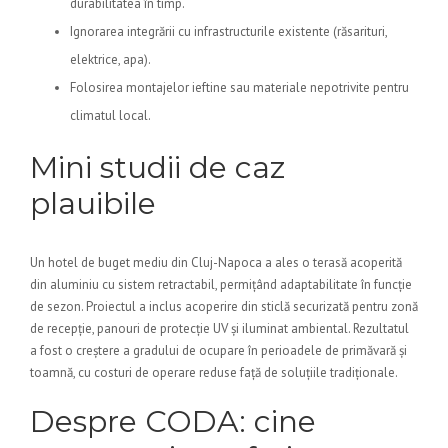
durabilitatea în timp.
Ignorarea integrării cu infrastructurile existente (răsarituri,
elektrice, apa).
Folosirea montajelor ieftine sau materiale nepotrivite pentru
climatul local.
Mini studii de caz
plauibile
Un hotel de buget mediu din Cluj-Napoca a ales o terasă acoperită
din aluminiu cu sistem retractabil, permițând adaptabilitate în funcție
de sezon. Proiectul a inclus acoperire din sticlă securizată pentru zonă
de recepție, panouri de protecție UV și iluminat ambiental. Rezultatul
a fost o creștere a gradului de ocupare în perioadele de primăvară și
toamnă, cu costuri de operare reduse față de soluțiile tradiționale.
Despre CODA: cine