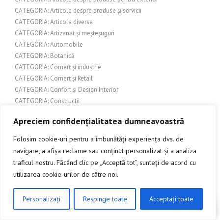
CATEGORIA: Articole despre produse și servicii
CATEGORIA: Articole diverse
CATEGORIA: Artizanat și meșteșuguri
CATEGORIA: Automobile
CATEGORIA: Botanică
CATEGORIA: Comerț și industrie
CATEGORIA: Comerț și Retail
CATEGORIA: Confort și Design Interior
CATEGORIA: Constructii
CATEGORIA: Constructii si amenajari exterioare
Apreciem confidențialitatea dumneavoastră
CATEGORIA: Construcții și amenajări interioare
CATEGORIA: Construcții și arhitectură
Folosim cookie-uri pentru a îmbunătăți experiența dvs. de
CATEGORIA: Construcții și design interior
navigare, a afișa reclame sau conținut personalizat și a analiza
CATEGORIA: Constructii si renovari
traficul nostru. Făcând clic pe „Acceptă tot”, sunteți de acord cu
CATEGORIA: Construire și amenajări exterioare
utilizarea cookie-urilor de către noi.
CATEGORIA: Cultură
CATEGORIA: Cultura pop
Personalizați
Respinge toate
Acceptați toate
CLICK AICI PENTRU A DISCUTA
CATEGORIA: Cultură și divertisment
CATEGORIA: Cultură și societate