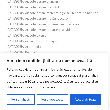
CATEGORIA: Articole despre branduri
CATEGORIA: Articole despre grădinărit
CATEGORIA: Articole despre meteorologie sau fenomene naturale
CATEGORIA: Articole despre modă și accesorii
CATEGORIA: Articole despre produse pentru exterior
CATEGORIA: Articole despre produse și servicii
CATEGORIA: Articole diverse
CATEGORIA: Artizanat și meșteșuguri
CATEGORIA: Automobile
CATEGORIA: Botanică
CATEGORIA: Comerț și industrie
Apreciem confidențialitatea dumneavoastră
CATEGORIA: Comerț și Retail
Folosim cookie-uri pentru a îmbunătăți experiența dvs. de
CATEGORIA: Confort și Design Interior
CATEGORIA: Constructii
navigare, a afișa reclame sau conținut personalizat și a analiza
CATEGORIA: Constructii si amenajari exterioare
traficul nostru. Făcând clic pe „Acceptă tot”, sunteți de acord cu
CATEGORIA: Construcții și amenajări interioare
utilizarea cookie-urilor de către noi.
CATEGORIA: Construcții și arhitectură
CATEGORIA: Construcții și design interior
Personalizați
Respinge toate
Acceptați toate
CLICK AICI PENTRU A DISCUTA
CATEGORIA: Constructii si renovari
CATEGORIA: Construire și amenajări exterioare