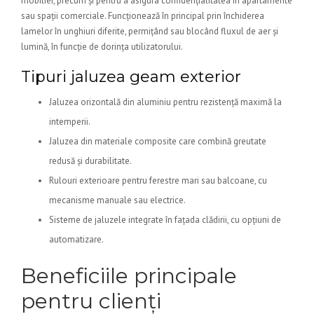
mobilier, precum și pentru a asigura confidențialitatea în apartamente
sau spații comerciale. Funcționează în principal prin închiderea
lamelor în unghiuri diferite, permițând sau blocând fluxul de aer și
lumină, în funcție de dorința utilizatorului.
Tipuri jaluzea geam exterior
Jaluzea orizontală din aluminiu pentru rezistență maximă la
intemperii.
Jaluzea din materiale composite care combină greutate
redusă și durabilitate.
Rulouri exterioare pentru ferestre mari sau balcoane, cu
mecanisme manuale sau electrice.
Sisteme de jaluzele integrate în fațada clădirii, cu opțiuni de
automatizare.
Beneficiile principale
pentru clienți