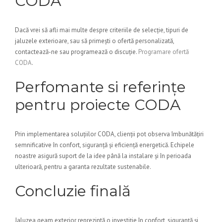
CODA
Dacă vrei să afli mai multe despre criteriile de selecție, tipuri de
jaluzele exterioare, sau să primești o ofertă personalizată,
contactează-ne sau programează o discuție.
Programare ofertă
CODA
.
Perfomante si referințe
pentru proiecte CODA
Prin implementarea soluțiilor CODA, clienții pot observa îmbunătățiri
semnificative în confort, siguranță și eficiență energetică. Echipele
noastre asigură suport de la idee până la instalare și în perioada
ulterioară, pentru a garanta rezultate sustenabile.
Concluzie finală
Jaluzea geam exterior reprezintă o investiție în confort, siguranță și