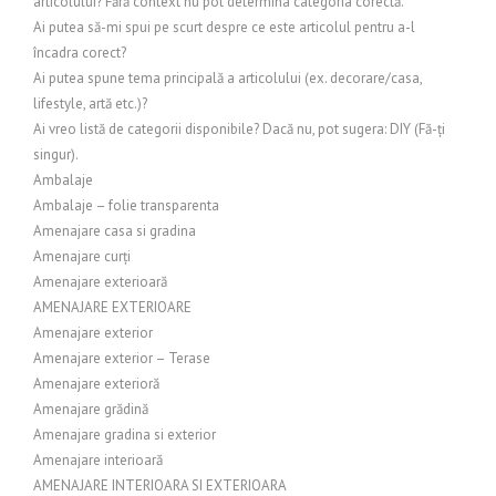
articolului? Fără context nu pot determina categoria corectă.
Ai putea să-mi spui pe scurt despre ce este articolul pentru a-l
încadra corect?
Ai putea spune tema principală a articolului (ex. decorare/casa,
lifestyle, artă etc.)?
Ai vreo listă de categorii disponibile? Dacă nu, pot sugera: DIY (Fă-ți
singur).
Ambalaje
Ambalaje – folie transparenta
Amenajare casa si gradina
Amenajare curți
Amenajare exterioară
AMENAJARE EXTERIOARE
Amenajare exterior
Amenajare exterior – Terase
Amenajare exterioră
Amenajare grădină
Amenajare gradina si exterior
Amenajare interioară
AMENAJARE INTERIOARA SI EXTERIOARA