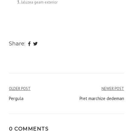
Jaluzea geam exterior
Share:
Navigare
OLDER POST
NEWER POST
în
Pergula
Pret marchize dedeman
articole
0 COMMENTS