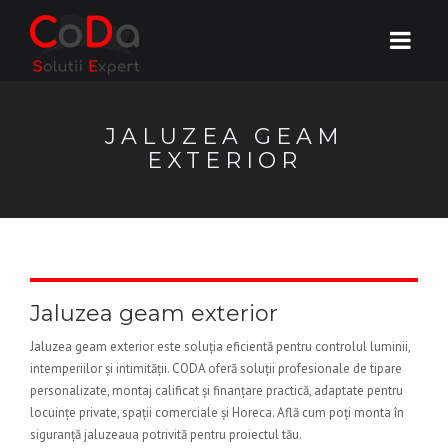
JALUZEA GEAM
EXTERIOR
Jaluzea geam exterior
Jaluzea geam exterior este soluția eficientă pentru controlul luminii,
intemperiilor și intimității. CODA oferă soluții profesionale de tipare
personalizate, montaj calificat și finanțare practică, adaptate pentru
locuințe private, spații comerciale și Horeca. Află cum poți monta în
siguranță jaluzeaua potrivită pentru proiectul tău.