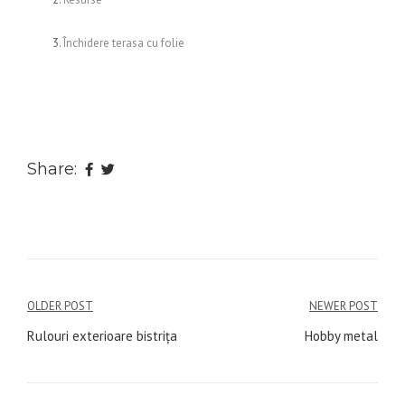
Închidere terasa cu folie
Share:
Navigare
OLDER POST
NEWER POST
în
Rulouri exterioare bistriţa
Hobby metal
articole