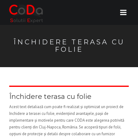
ÎNCHIDERE TERASA CU
FOLIE
Închidere terasa cu folie
Acest text detaliază cum poate fi realizat și optimizat un proiect de
închidere a terasei cu folie, evidențiind avantajele, pașii de
implementare și motivele pentru care CODA este alegerea potrivită
pentru clienți din Cluj-Napoca, România. Se acoperă tipuri de folii,
opțiuni de protecție și detalii despre colaborare cu un furnizor