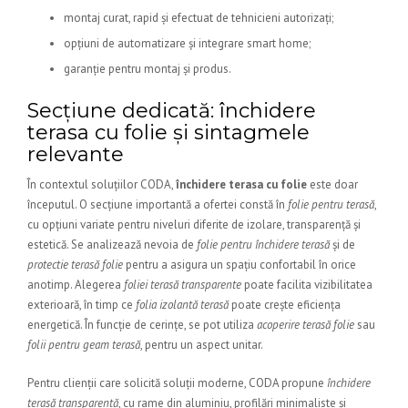
montaj curat, rapid și efectuat de tehnicieni autorizați;
opțiuni de automatizare și integrare smart home;
garanție pentru montaj și produs.
Secțiune dedicată: închidere
terasa cu folie și sintagmele
relevante
În contextul soluțiilor CODA,
închidere terasa cu folie
este doar
începutul. O secțiune importantă a ofertei constă în
folie pentru terasă
,
cu opțiuni variate pentru niveluri diferite de izolare, transparență și
estetică. Se analizează nevoia de
folie pentru închidere terasă
și de
protectie terasă folie
pentru a asigura un spațiu confortabil în orice
anotimp. Alegerea
foliei terasă transparente
poate facilita vizibilitatea
exterioară, în timp ce
folia izolantă terasă
poate crește eficiența
energetică. În funcție de cerințe, se pot utiliza
acoperire terasă folie
sau
folii pentru geam terasă
, pentru un aspect unitar.
Pentru clienții care solicită soluții moderne, CODA propune
închidere
terasă transparentă
, cu rame din aluminiu, profilări minimaliste și