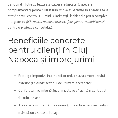
panouri din folie cu textura și culoare adaptate. O alegere
complementară poate fi utilizarea
rulouri folie terasă
sau
perdele folie
terasă
pentru controlul luminii și intimității. Închiderile pot fi complet
integrate cu
folie pentru perete terasă
sau
folie pentru verandă terasă
,
pentru o protecție consolidată.
Beneficiile concrete
pentru clienți în Cluj
Napoca și împrejurimi
Protecție împotriva intemperiilor, reduce uzura mobilierului
exterior și extinde sezonul de utilizare a teraselor.
Confort termic îmbunătățit prin izolație eficientă și control al
fluxului de aer.
Acces la consultanță profesională, proiectare personalizată și
măsurători exacte la locație.