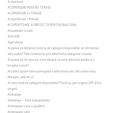
Acoperisuri
ACOPERIȘURI PENTRU TERASE
ACOPERISURI SI TERASE
Acoperitoare / Prelate
ACOPERITOARE SI PROTECTII PENTRU BALCOAN
Actualitate locală
AFACERI
Agricultură
Ai putea să detaliezi lista ta de categorii disponibile ori domeniul
articolului? Fără context nu pot determina categoria corectă.
Ai putea să-mi spui pe scurt despre ce este articolul pentru a-l
încadra corect?
Ai putea spune tema principală a articolului (ex. decorare/casa,
lifestyle, artă etc.)?
Ai vreo listă de categorii disponibile? Dacă nu, pot sugera: DIY (Fă-ți
singur).
Ambalaje
Ambalaje – folie transparenta
Amenajare casa si gradina
Amenajare curți