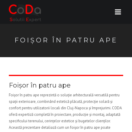
FOIȘOR ÎN PATRU APE
Foișor în patru ape
Foișor în patru ape reprezintă o soluție arhitecturală versatilă pentru
spații exterioare, combinând estetică plăcută, protecție solară și
confort pentru utilizatorii locali din Cluj-Napoca și împrejurimi. CODA
oferă expertiză completă în proiectare, producție și montaj, adaptată
specificului terenului, cerințelor estetice și bugetelor clienților.
Această prezentare detaliază cum un foișor în patru ape poate