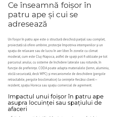
Ce înseamnă foișor în
patru ape și cui se
adresează
Un foișor în patru ape este o structură deschisă parțial sau complet,
proiectată să ofere umbrire, protecție împotriva intemperiilor și un
spațiu de relaxare sau de lucru în aer liber. În zonele cu climat
moderat, cum este Cluj-Napoca, astfel de spații pot fi utilizate pe tot
parcursul anului, cu sisteme de închidere laterale sau rotunde, în
funcție de preferințe. CODA poate adapta materialele (lemn, aluminiu,
sticlă securizată, deck WPC) și mecanismele de deschidere (pergole
retractabile, pergole bioclimatice) la cerințele fiecărui client—
rezident, spațiu Horeca sau spațiu comercial de agrement.
Impactul unui foișor în patru ape
asupra locuinței sau spațiului de
afaceri