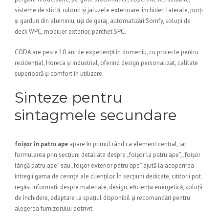
sisteme de sticlă, rulouri și jaluzele exterioare, închideri laterale, porți
și garduri din aluminiu, uși de garaj, automatizări Somfy, soluții de
deck WPC, mobilier exterior, parchet SPC.
CODA are peste 10 ani de experiență în domeniu, cu proiecte pentru
rezidențial, Horeca și industrial, oferind design personalizat, calitate
superioară și comfort în utilizare.
Sinteze pentru
sintagmele secundare
foișor în patru ape
apare în primul rând ca element central, iar
formularea prin secțiuni detaliate despre „foișor la patru ape”, „foișor
lângă patru ape” sau „foișor exterior patru ape” ajută la acoperirea
întregii gama de cerințe ale clienților. În secțiuni dedicate, cititorii pot
regăsi informații despre materiale, design, eficiența energetică, soluții
de închidere, adaptare la spațiul disponibil și recomandări pentru
alegerea furnizorului potrivit.