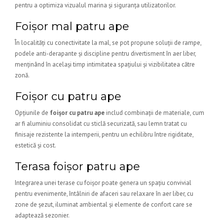
pentru a optimiza vizualul marina și siguranța utilizatorilor.
Foișor mal patru ape
În localități cu conectivitate la mal, se pot propune soluții de rampe,
podele anti-derapante și discipline pentru divertisment în aer liber,
menținând în același timp intimitatea spațiului și vizibilitatea către
zonă.
Foișor cu patru ape
Opțiunile de
foișor cu patru ape
includ combinații de materiale, cum
ar fi aluminiu consolidat cu sticlă securizată, sau lemn tratat cu
finisaje rezistente la intemperii, pentru un echilibru între rigiditate,
estetică și cost.
Terasa foișor patru ape
Integrarea unei terase cu foișor poate genera un spațiu convivial
pentru evenimente, întâlniri de afaceri sau relaxare în aer liber, cu
zone de șezut, iluminat ambiental și elemente de confort care se
adaptează sezonier.