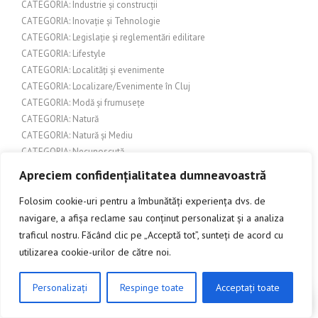
CATEGORIA: Industrie și construcții
CATEGORIA: Inovație și Tehnologie
CATEGORIA: Legislație și reglementări edilitare
CATEGORIA: Lifestyle
CATEGORIA: Localități și evenimente
CATEGORIA: Localizare/Evenimente în Cluj
CATEGORIA: Modă și frumusețe
CATEGORIA: Natură
CATEGORIA: Natură și Mediu
CATEGORIA: Necunoscută
CATEGORIA: Peisaj și arhitectură
Apreciem confidențialitatea dumneavoastră
CATEGORIA: Pergole din lemn
Folosim cookie-uri pentru a îmbunătăți experiența dvs. de
CATEGORIA: Pescuit
CATEGORIA: Produse pentru casă și grădină
navigare, a afișa reclame sau conținut personalizat și a analiza
CATEGORIA: Produse pentru evenimente
traficul nostru. Făcând clic pe „Acceptă tot”, sunteți de acord cu
CATEGORIA: Sport
utilizarea cookie-urilor de către noi.
CATEGORIA: Sport și activități în aer liber
CATEGORIA: Tehnologie și Inovație
Personalizați
Respinge toate
Acceptați toate
CLICK AICI PENTRU A DISCUTA
CATEGORIA: Turism și Cultură
CATEGORIA: Urbanism și construcții