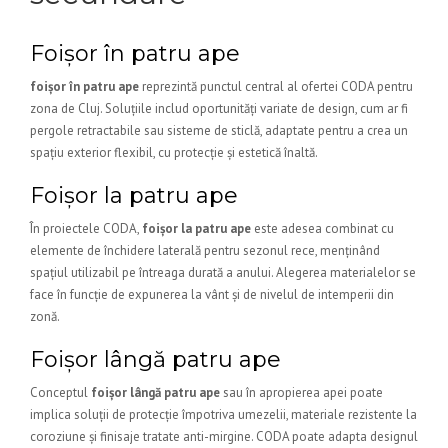
Foișor în patru ape
foișor în patru ape
reprezintă punctul central al ofertei CODA pentru
zona de Cluj. Soluțiile includ oportunități variate de design, cum ar fi
pergole retractabile sau sisteme de sticlă, adaptate pentru a crea un
spațiu exterior flexibil, cu protecție și estetică înaltă.
Foișor la patru ape
În proiectele CODA,
foișor la patru ape
este adesea combinat cu
elemente de închidere laterală pentru sezonul rece, menținând
spațiul utilizabil pe întreaga durată a anului. Alegerea materialelor se
face în funcție de expunerea la vânt și de nivelul de intemperii din
zonă.
Foișor lângă patru ape
Conceptul
foișor lângă patru ape
sau în apropierea apei poate
implica soluții de protecție împotriva umezelii, materiale rezistente la
coroziune și finisaje tratate anti-mirgine. CODA poate adapta designul