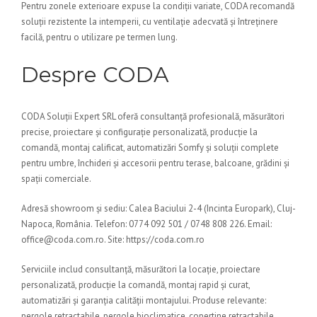
Pentru zonele exterioare expuse la condiții variate, CODA recomandă
soluții rezistente la intemperii, cu ventilație adecvată și întreținere
facilă, pentru o utilizare pe termen lung.
Despre CODA
CODA Soluții Expert SRL oferă consultanță profesională, măsurători
precise, proiectare și configurație personalizată, producție la
comandă, montaj calificat, automatizări Somfy și soluții complete
pentru umbre, închideri și accesorii pentru terase, balcoane, grădini și
spații comerciale.
Adresă showroom și sediu: Calea Baciului 2-4 (Incinta Europark), Cluj-
Napoca, România. Telefon: 0774 092 501 / 0748 808 226. Email:
office@coda.com.ro. Site: https://coda.com.ro
Serviciile includ consultanță, măsurători la locație, proiectare
personalizată, producție la comandă, montaj rapid și curat,
automatizări și garanția calității montajului. Produse relevante:
pergole retractabile, pergole bioclimatice, copertine retractabile,