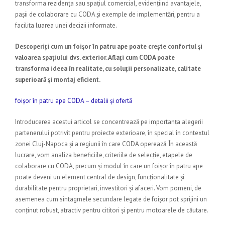
transforma rezidența sau spațiul comercial, evidențiind avantajele,
pașii de colaborare cu CODA și exemple de implementări, pentru a
facilita luarea unei decizii informate.
Descoperiți cum un foișor în patru ape poate crește confortul și
valoarea spațiului dvs. exterior. Aflați cum CODA poate
transforma ideea în realitate, cu soluții personalizate, calitate
superioară și montaj eficient.
foișor în patru ape CODA – detalii și ofertă
Introducerea acestui articol se concentrează pe importanța alegerii
partenerului potrivit pentru proiecte exterioare, în special în contextul
zonei Cluj-Napoca și a regiunii în care CODA operează. În această
lucrare, vom analiza beneficiile, criteriile de selecție, etapele de
colaborare cu CODA, precum și modul în care un foișor în patru ape
poate deveni un element central de design, funcționalitate și
durabilitate pentru proprietari, investitori și afaceri. Vom pomeni, de
asemenea cum sintagmele secundare legate de foișor pot sprijini un
conținut robust, atractiv pentru cititori și pentru motoarele de căutare.