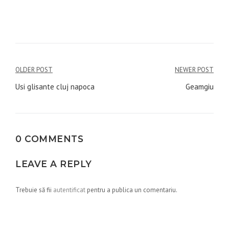
Navigare
OLDER POST
NEWER POST
în
Usi glisante cluj napoca
Geamgiu
articole
0 COMMENTS
LEAVE A REPLY
Trebuie să fii
autentificat
pentru a publica un comentariu.