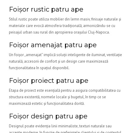
Foișor rustic patru ape
Stilul rustic poate utiliza mobilier din lemn masiv, finisaje naturale și
materiale care evocă atmosfera tradițională, armonizându-se cu
peisajul urban sau rural din apropierea orașului Cluj-Napoca.
Foișor amenajat patru ape
Un foișor „amenajat” implică soluții inteligente de iluminat, ventilație
naturală, accesorii de confort și un design care maximizează
funcționalitatea în spațiul disponibil.
Foișor proiect patru ape
Etapa de proiect este esențială pentru a asigura compatibilitatea cu
structura existentă, normele locale și bugetul, în timp ce se
maximizează estetic și funcționalitatea dorită.
Foișor design patru ape
Designul poate evidenția linii minimaliste, texturi naturale sau
accente moderne, în funcție de preferințele clientului și de contextul