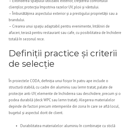
– Extinderea spațiului utilizabil exterior, creșterea confortului
clienților, protecția împotriva razelor UV, ploii și vântului.
– Îmbunătățirea aspectului exterior și a prestigului proprietății sau a
brandului.
– Crearea unui spațiu adaptabil pentru evenimente, întâlniri de
afaceri, terasă pentru restaurant sau cafe, cu posibilitatea de închidere
totală în sezonul rece.
Definiții practice și criterii
de selecție
În proiectele CODA, definiția unui foișor în patru ape include o
structură stabilă, cu cadre din aluminiu sau lemn tratat, palate de
protecție anti-UV, elemente de închiderea sau deschidere, precum și o
podea durabilă (deck WPC sau lemn tratat). Alegerea materialelor
depinde de factori precum intemperiile din zona în care se află locul,
bugetul și aspectul dorit de client.
Durabilitatea materialelor: aluminiu în combinație cu sticlă