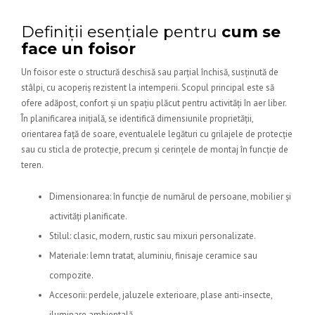
Definiții esențiale pentru
cum se
face un foisor
Un foisor este o structură deschisă sau parțial închisă, susținută de
stâlpi, cu acoperiș rezistent la intemperii. Scopul principal este să
ofere adăpost, confort și un spațiu plăcut pentru activități în aer liber.
În planificarea inițială, se identifică dimensiunile proprietății,
orientarea față de soare, eventualele legături cu grilajele de protecție
sau cu sticla de protecție, precum și cerințele de montaj în funcție de
teren.
Dimensionarea: în funcție de numărul de persoane, mobilier și
activități planificate.
Stilul: clasic, modern, rustic sau mixuri personalizate.
Materiale: lemn tratat, aluminiu, finisaje ceramice sau
compozite.
Accesorii: perdele, jaluzele exterioare, plase anti-insecte,
iluminare ambientală.