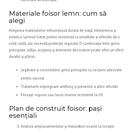
Materiale foisor lemn: cum să
alegi
Alegerea materialelor influențează durata de viață, întreținerea și
estetica. Lemnul tratat pentru rezistență la umiditate și infestări dă o
notă caldă, dar necesită protecție regulată. O combinație între grinzi
principale, stâlpi, acoperiș și elemente decorative poate oferi un efect
durabil și plăcut.
Legănare și consolidare: grinzi principale cu secțiuni adecvate
pentru sarcină.
Tratament: impregnare antifung și prevenire a altor afectări.
Finisaje: vopsire sau lacuri marine rezistente la UV.
Plan de construit foisor: pași
esențiali
Analiza amplasamentului și măsurători exacte la locație.