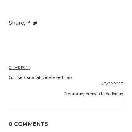
Share:
Navigare
OLDER POST
în
Cum se spala jaluzelele verticale
NEWER POST
articole
Prelata impermeabila dedeman
0 COMMENTS