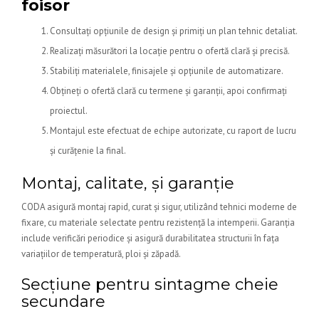
foisor
Consultați opțiunile de design și primiți un plan tehnic detaliat.
Realizați măsurători la locație pentru o ofertă clară și precisă.
Stabiliți materialele, finisajele și opțiunile de automatizare.
Obțineți o ofertă clară cu termene și garanții, apoi confirmați
proiectul.
Montajul este efectuat de echipe autorizate, cu raport de lucru
și curățenie la final.
Montaj, calitate, și garanție
CODA asigură montaj rapid, curat și sigur, utilizând tehnici moderne de
fixare, cu materiale selectate pentru rezistență la intemperii. Garanția
include verificări periodice și asigură durabilitatea structurii în fața
variațiilor de temperatură, ploi și zăpadă.
Secțiune pentru sintagme cheie
secundare