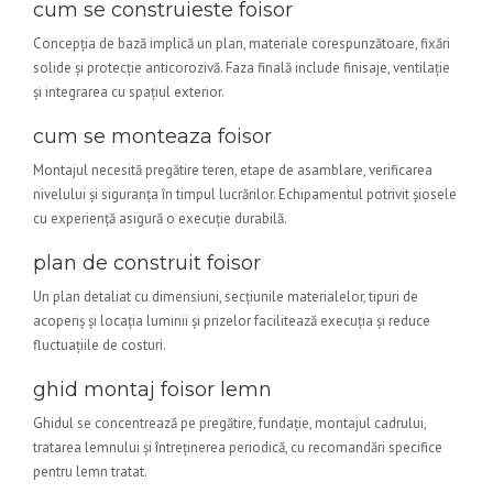
cum se construieste foisor
Concepția de bază implică un plan, materiale corespunzătoare, fixări
solide și protecție anticorozivă. Faza finală include finisaje, ventilație
și integrarea cu spațiul exterior.
cum se monteaza foisor
Montajul necesită pregătire teren, etape de asamblare, verificarea
nivelului și siguranța în timpul lucrărilor. Echipamentul potrivit șiosele
cu experiență asigură o execuție durabilă.
plan de construit foisor
Un plan detaliat cu dimensiuni, secțiunile materialelor, tipuri de
acoperiș și locația luminii și prizelor facilitează execuția și reduce
fluctuațiile de costuri.
ghid montaj foisor lemn
Ghidul se concentrează pe pregătire, fundație, montajul cadrului,
tratarea lemnului și întreținerea periodică, cu recomandări specifice
pentru lemn tratat.