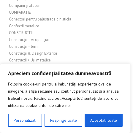
Companii și afaceri
COMPARATIE
Conectori pentru balustrade din sticla
Confectii metalice
CONSTRUCTII
Construcții – Acoperișuri
Construcții – lemn
Construcții & Design Exterior
Constructii > Uși metalice
Construcții exterioare
Apreciem confidențialitatea dumneavoastră
Construcții Industriale
Constructii metalice
Folosim cookie-uri pentru a îmbunătăți experiența dvs. de
Constructii si amenajari
navigare, a afișa reclame sau conținut personalizat și a analiza
Constructii si amenajari – Sticla
traficul nostru. Făcând clic pe „Acceptă tot”, sunteți de acord cu
Constructii si amenajari exterioare
utilizarea cookie-urilor de către noi.
Construcții și amenajări industriale
Constructii si amenajari interioare
Personalizați
Respinge toate
Acceptați toate
Construcții și amenajări interioare/exterioare
CLICK AICI PENTRU A DISCUTA
Construcții și arhitectură