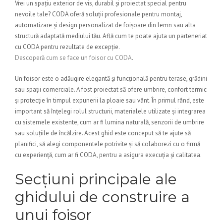
Vrei un spațiu exterior de vis, durabil și proiectat special pentru
nevoile tale? CODA oferă soluții profesionale pentru montaj,
automatizare și design personalizat de foișoare din lemn sau alta
structură adaptată mediului tău. Află cum te poate ajuta un parteneriat
cu CODA pentru rezultate de excepție.
Descoperă cum se face un foisor cu CODA
.
Un foisor este o adăugire elegantă și funcțională pentru terase, grădini
sau spații comerciale. A fost proiectat să ofere umbrire, confort termic
și protecție în timpul expunerii la ploaie sau vânt. În primul rând, este
important să înțelegi rolul structurii, materialele utilizate și integrarea
cu sistemele existente, cum ar fi lumina naturală, senzorii de umbrire
sau soluțiile de încălzire. Acest ghid este conceput să te ajute să
planifici, să alegi componentele potrivite și să colaborezi cu o firmă
cu experiență, cum ar fi CODA, pentru a asigura execuția și calitatea.
Secțiuni principale ale
ghidului de construire a
unui foisor