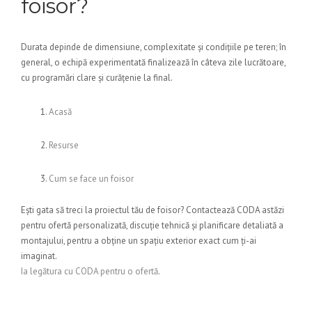
foisor?
Durata depinde de dimensiune, complexitate și condițiile pe teren; în
general, o echipă experimentată finalizează în câteva zile lucrătoare,
cu programări clare și curățenie la final.
Acasă
Resurse
Cum se face un foisor
Ești gata să treci la proiectul tău de foisor? Contactează CODA astăzi
pentru ofertă personalizată, discuție tehnică și planificare detaliată a
montajului, pentru a obține un spațiu exterior exact cum ți-ai
imaginat.
Ia legătura cu CODA pentru o ofertă
.