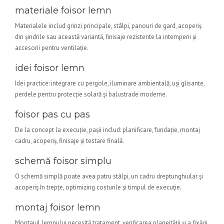
materiale foisor lemn
Materialele includ grinzi principale, stâlpi, panouri de gard, acoperiș
din șindrile sau această variantă, finisaje rezistente la intemperii și
accesorii pentru ventilație.
idei foisor lemn
Idei practice: integrare cu pergole, iluminare ambientală, uși glisante,
perdele pentru protecție solară și balustrade moderne.
foisor pas cu pas
De la concept la execuție, pașii includ: planificare, fundație, montaj
cadru, acoperiș, finisaje și testare finală.
schemă foisor simplu
O schemă simplă poate avea patru stâlpi, un cadru dreptunghiular și
acoperiș în trepțe, optimizing costurile și timpul de execuție.
montaj foisor lemn
Montajul lemnului necesită tratament, verificarea planeității și a fixării,