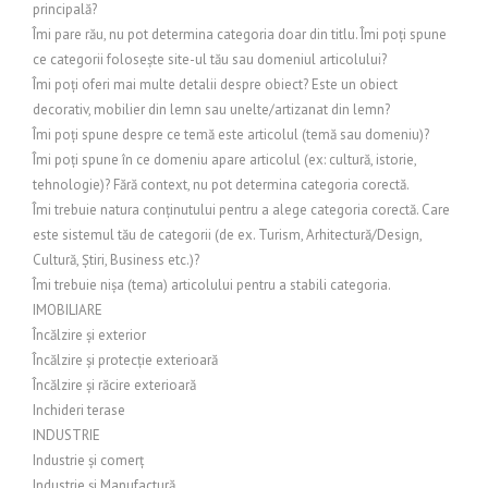
principală?
Îmi pare rău, nu pot determina categoria doar din titlu. Îmi poți spune
ce categorii folosește site-ul tău sau domeniul articolului?
Îmi poți oferi mai multe detalii despre obiect? Este un obiect
decorativ, mobilier din lemn sau unelte/artizanat din lemn?
Îmi poți spune despre ce temă este articolul (temă sau domeniu)?
Îmi poți spune în ce domeniu apare articolul (ex: cultură, istorie,
tehnologie)? Fără context, nu pot determina categoria corectă.
Îmi trebuie natura conținutului pentru a alege categoria corectă. Care
este sistemul tău de categorii (de ex. Turism, Arhitectură/Design,
Cultură, Știri, Business etc.)?
Îmi trebuie nișa (tema) articolului pentru a stabili categoria.
IMOBILIARE
Încălzire și exterior
Încălzire și protecție exterioară
Încălzire și răcire exterioară
Inchideri terase
INDUSTRIE
Industrie și comerț
Industrie și Manufactură