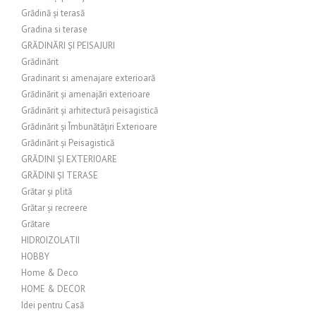
Grădină și terasă
Gradina si terase
GRĂDINĂRI ȘI PEISAJURI
Grădinărit
Gradinarit si amenajare exterioară
Grădinărit și amenajări exterioare
Grădinărit și arhitectură peisagistică
Grădinărit și Îmbunătățiri Exterioare
Grădinărit și Peisagistică
GRĂDINI ȘI EXTERIOARE
GRĂDINI ȘI TERASE
Grătar și plită
Grătar și recreere
Grătare
HIDROIZOLATII
HOBBY
Home & Deco
HOME & DECOR
Idei pentru Casă