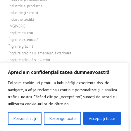
Industrie si productie
Industrie și servicii
Industrie textilă
INGINERIE
Îngrijire balcon
Îngrijire exterioară
Îngrijire grădină
Îngrijire grădină și amenajări exterioare
Îngrijire grădină și exterior
Îngrijire grădină și peisagistică
Apreciem confidențialitatea dumneavoastră
Îngrijire grădină și peisaj
Îngrijire grădină și terasă
Folosim cookie-uri pentru a îmbunătăți experiența dvs. de
Îngrijire grădină și terase
navigare, a afișa reclame sau conținut personalizat și a analiza
Îngrijire grădină/Exterioare
traficul nostru. Făcând clic pe „Acceptă tot”, sunteți de acord cu
Îngrijire personală
utilizarea cookie-urilor de către noi.
Îngrijire și amenajare exterioară
Îngrijire și amenajare grădină
Personalizați
Respinge toate
Acceptați toate
Îngrijire și decorare exterioară
CLICK AICI PENTRU A DISCUTA
Îngrijire și design interior