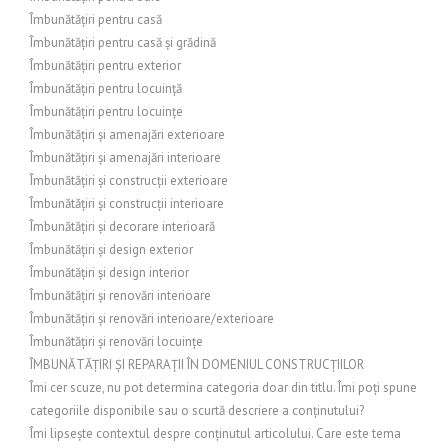
Îmbunătățiri pentru casă
Îmbunătățiri pentru casă și grădină
Îmbunătățiri pentru exterior
Îmbunătățiri pentru locuință
Îmbunătățiri pentru locuințe
Îmbunătățiri și amenajări exterioare
Îmbunătățiri și amenajări interioare
Îmbunătățiri și construcții exterioare
Îmbunătățiri și construcții interioare
Îmbunătățiri și decorare interioară
Îmbunătățiri și design exterior
Îmbunătățiri și design interior
Îmbunătățiri și renovări interioare
Îmbunătățiri și renovări interioare/exterioare
Îmbunătățiri și renovări locuințe
ÎMBUNĂTĂȚIRI ȘI REPARAȚII ÎN DOMENIUL CONSTRUCȚIILOR
Îmi cer scuze, nu pot determina categoria doar din titlu. Îmi poți spune
categoriile disponibile sau o scurtă descriere a conținutului?
Îmi lipsește contextul despre conținutul articolului. Care este tema