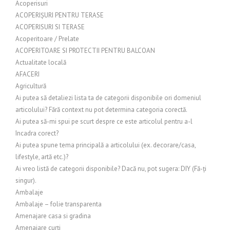
Acoperisuri
ACOPERIȘURI PENTRU TERASE
ACOPERISURI SI TERASE
Acoperitoare / Prelate
ACOPERITOARE SI PROTECTII PENTRU BALCOAN
Actualitate locală
AFACERI
Agricultură
Ai putea să detaliezi lista ta de categorii disponibile ori domeniul
articolului? Fără context nu pot determina categoria corectă.
Ai putea să-mi spui pe scurt despre ce este articolul pentru a-l
încadra corect?
Ai putea spune tema principală a articolului (ex. decorare/casa,
lifestyle, artă etc.)?
Ai vreo listă de categorii disponibile? Dacă nu, pot sugera: DIY (Fă-ți
singur).
Ambalaje
Ambalaje – folie transparenta
Amenajare casa si gradina
Amenajare curți