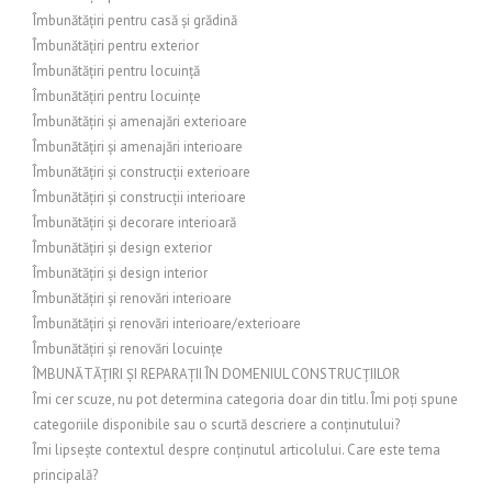
Îmbunătățiri pentru casă și grădină
Îmbunătățiri pentru exterior
Îmbunătățiri pentru locuință
Îmbunătățiri pentru locuințe
Îmbunătățiri și amenajări exterioare
Îmbunătățiri și amenajări interioare
Îmbunătățiri și construcții exterioare
Îmbunătățiri și construcții interioare
Îmbunătățiri și decorare interioară
Îmbunătățiri și design exterior
Îmbunătățiri și design interior
Îmbunătățiri și renovări interioare
Îmbunătățiri și renovări interioare/exterioare
Îmbunătățiri și renovări locuințe
ÎMBUNĂTĂȚIRI ȘI REPARAȚII ÎN DOMENIUL CONSTRUCȚIILOR
Îmi cer scuze, nu pot determina categoria doar din titlu. Îmi poți spune
categoriile disponibile sau o scurtă descriere a conținutului?
Îmi lipsește contextul despre conținutul articolului. Care este tema
principală?