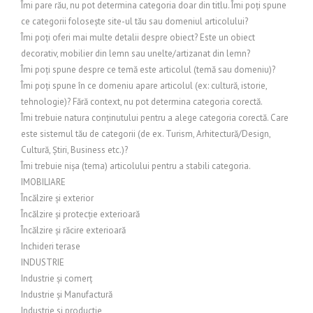
Îmi pare rău, nu pot determina categoria doar din titlu. Îmi poți spune
ce categorii folosește site-ul tău sau domeniul articolului?
Îmi poți oferi mai multe detalii despre obiect? Este un obiect
decorativ, mobilier din lemn sau unelte/artizanat din lemn?
Îmi poți spune despre ce temă este articolul (temă sau domeniu)?
Îmi poți spune în ce domeniu apare articolul (ex: cultură, istorie,
tehnologie)? Fără context, nu pot determina categoria corectă.
Îmi trebuie natura conținutului pentru a alege categoria corectă. Care
este sistemul tău de categorii (de ex. Turism, Arhitectură/Design,
Cultură, Știri, Business etc.)?
Îmi trebuie nișa (tema) articolului pentru a stabili categoria.
IMOBILIARE
Încălzire și exterior
Încălzire și protecție exterioară
Încălzire și răcire exterioară
Inchideri terase
INDUSTRIE
Industrie și comerț
Industrie și Manufactură
Industrie si productie