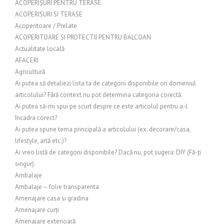
ACOPERIȘURI PENTRU TERASE
ACOPERISURI SI TERASE
Acoperitoare / Prelate
ACOPERITOARE SI PROTECTII PENTRU BALCOAN
Actualitate locală
AFACERI
Agricultură
Ai putea să detaliezi lista ta de categorii disponibile ori domeniul
articolului? Fără context nu pot determina categoria corectă.
Ai putea să-mi spui pe scurt despre ce este articolul pentru a-l
încadra corect?
Ai putea spune tema principală a articolului (ex. decorare/casa,
lifestyle, artă etc.)?
Ai vreo listă de categorii disponibile? Dacă nu, pot sugera: DIY (Fă-ți
singur).
Ambalaje
Ambalaje – folie transparenta
Amenajare casa si gradina
Amenajare curți
Amenajare exterioară