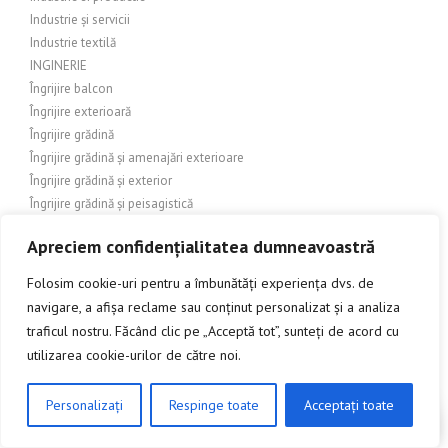
Industrie și servicii
Industrie textilă
INGINERIE
Îngrijire balcon
Îngrijire exterioară
Îngrijire grădină
Îngrijire grădină și amenajări exterioare
Îngrijire grădină și exterior
Îngrijire grădină și peisagistică
Îngrijire grădină și peisaj
Apreciem confidențialitatea dumneavoastră
Îngrijire grădină și terasă
Îngrijire grădină și terase
Folosim cookie-uri pentru a îmbunătăți experiența dvs. de
Îngrijire grădină/Exterioare
navigare, a afișa reclame sau conținut personalizat și a analiza
Îngrijire personală
traficul nostru. Făcând clic pe „Acceptă tot”, sunteți de acord cu
Îngrijire și amenajare exterioară
utilizarea cookie-urilor de către noi.
Îngrijire și amenajare grădină
Îngrijire și decorare exterioară
Personalizați
Respinge toate
Acceptați toate
Îngrijire și design interior
CLICK AICI PENTRU A DISCUTA
Îngrijire și întreținere a locuinței