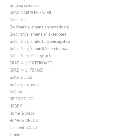
Gradina si terase
GRĂDINĂRI ȘI PEISAJURI
Grădinărit
Gradinarit si amenajare exterioară
Grădinărit și amenajări exterioare
Grădinărit și arhitectură peisagistică
Grădinărit și Îmbunătățiri Exterioare
Grădinărit și Peisagistică
GRĂDINI ȘI EXTERIOARE
GRĂDINI ȘI TERASE
Grătar și plită
Grătar și recreere
Grătare
HIDROIZOLATII
HOBBY
Home & Deco
HOME & DECOR
Idei pentru Casă
Iluminat