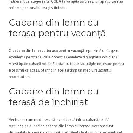
Indiferent de alegerea ta,
CODA
te va ajuta să creezi un spațiu care să
reflecte personalitatea și stilul tău.
Cabana din lemn cu
terasa pentru vacanță
O
cabana din lemn cu terasa pentru vacanță
reprezintă o alegere
excelentă pentru cei care doresc să evadeze din agitația cotidiană.
Acest tip de cabană poate fi dotat cu toate facilitățile necesare pentru
a te simți ca acasă, oferind în același timp un mediu relaxant și
reconfortant.
Cabane din lemn cu
terasă de închiriat
Pentru cei care nu doresc să investească într-o cabană, există
opțiunea de a închiria
cabane din lemn cu terasă
. Acestea sunt
disponibile în diverse locații pitorești, fiind ideale pentru un weekend