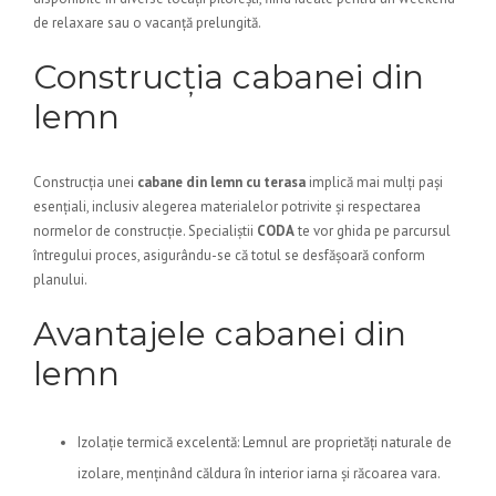
de relaxare sau o vacanță prelungită.
Construcția cabanei din
lemn
Construcția unei
cabane din lemn cu terasa
implică mai mulți pași
esențiali, inclusiv alegerea materialelor potrivite și respectarea
normelor de construcție. Specialiștii
CODA
te vor ghida pe parcursul
întregului proces, asigurându-se că totul se desfășoară conform
planului.
Avantajele cabanei din
lemn
Izolație termică excelentă: Lemnul are proprietăți naturale de
izolare, menținând căldura în interior iarna și răcoarea vara.