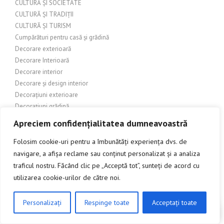
CULTURĂ ȘI SOCIETATE
CULTURĂ ȘI TRADIȚII
CULTURĂ ȘI TURISM
Cumpărături pentru casă și grădină
Decorare exterioară
Decorare Interioară
Decorare interior
Decorare și design interior
Decorațiuni exterioare
Decorațiuni grădină
Decorațiuni interioare
Apreciem confidențialitatea dumneavoastră
Decorațiuni interioare și exterioare
DECORATIUNI PENTRU EXTERIOR
Folosim cookie-uri pentru a îmbunătăți experiența dvs. de
Depozitare
navigare, a afișa reclame sau conținut personalizat și a analiza
Depozite
traficul nostru. Făcând clic pe „Acceptă tot”, sunteți de acord cu
DEPOZITE ȘI MAGAZINE ONLINE
utilizarea cookie-urilor de către noi.
Design
DESIGN DE COPERTĂ
Personalizați
Respinge toate
Acceptați toate
CLICK AICI PENTRU A DISCUTA
Design Exterior
Design grafic