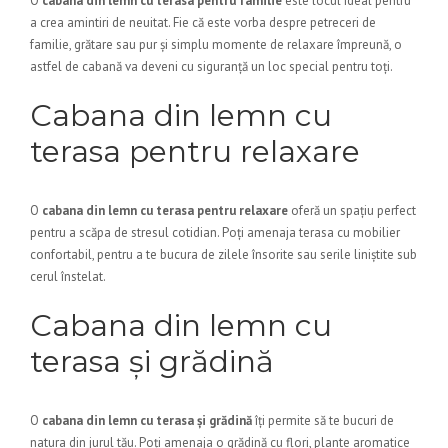
O
cabana din lemn cu terasa pentru familie
este locul ideal pentru
a crea amintiri de neuitat. Fie că este vorba despre petreceri de
familie, grătare sau pur și simplu momente de relaxare împreună, o
astfel de cabană va deveni cu siguranță un loc special pentru toți.
Cabana din lemn cu
terasa pentru relaxare
O
cabana din lemn cu terasa pentru relaxare
oferă un spațiu perfect
pentru a scăpa de stresul cotidian. Poți amenaja terasa cu mobilier
confortabil, pentru a te bucura de zilele însorite sau serile liniștite sub
cerul înstelat.
Cabana din lemn cu
terasa și grădină
O
cabana din lemn cu terasa și grădină
îți permite să te bucuri de
natura din jurul tău. Poți amenaja o grădină cu flori, plante aromatice