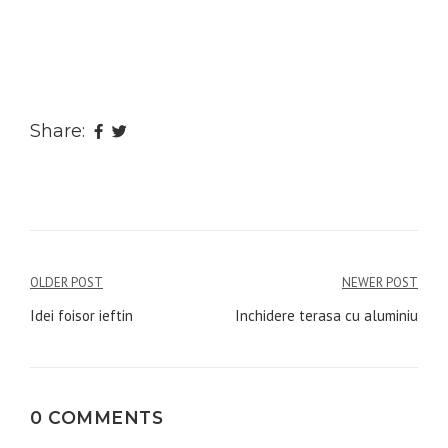
Share:
Navigare
OLDER POST
NEWER POST
în
Idei foisor ieftin
Inchidere terasa cu aluminiu
articole
0 COMMENTS