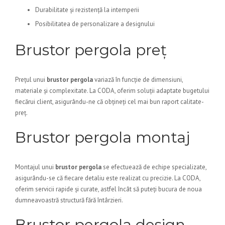
Durabilitate și rezistență la intemperii
Posibilitatea de personalizare a designului
Brustor pergola preț
Prețul unui
brustor pergola
variază în funcție de dimensiuni,
materiale și complexitate. La CODA, oferim soluții adaptate bugetului
fiecărui client, asigurându-ne că obțineți cel mai bun raport calitate-
preț.
Brustor pergola montaj
Montajul unui
brustor pergola
se efectuează de echipe specializate,
asigurându-se că fiecare detaliu este realizat cu precizie. La CODA,
oferim servicii rapide și curate, astfel încât să puteți bucura de noua
dumneavoastră structură fără întârzieri.
Brustor pergola design