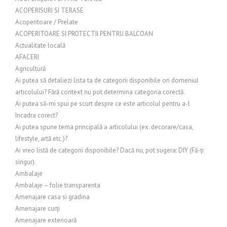
ACOPERISURI SI TERASE
Acoperitoare / Prelate
ACOPERITOARE SI PROTECTII PENTRU BALCOAN
Actualitate locală
AFACERI
Agricultură
Ai putea să detaliezi lista ta de categorii disponibile ori domeniul
articolului? Fără context nu pot determina categoria corectă.
Ai putea să-mi spui pe scurt despre ce este articolul pentru a-l
încadra corect?
Ai putea spune tema principală a articolului (ex. decorare/casa,
lifestyle, artă etc.)?
Ai vreo listă de categorii disponibile? Dacă nu, pot sugera: DIY (Fă-ți
singur).
Ambalaje
Ambalaje – folie transparenta
Amenajare casa si gradina
Amenajare curți
Amenajare exterioară