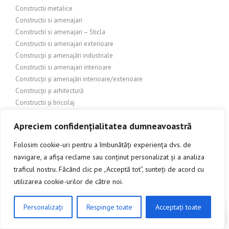
Constructii metalice
Constructii si amenajari
Constructii si amenajari – Sticla
Constructii si amenajari exterioare
Construcții și amenajări industriale
Constructii si amenajari interioare
Construcții și amenajări interioare/exterioare
Construcții și arhitectură
Constructii și bricolaj
Construcții și design exterior
Apreciem confidențialitatea dumneavoastră
Construcții și design interior
Constructii si finisaje
Folosim cookie-uri pentru a îmbunătăți experiența dvs. de
Construcții și Grădinărit
navigare, a afișa reclame sau conținut personalizat și a analiza
CONSTRUCȚII ȘI ÎMBUNĂTĂȚIRI ADUSE LOCUINȚEI
traficul nostru. Făcând clic pe „Acceptă tot”, sunteți de acord cu
CONSTRUCȚII ȘI ÎMBUNĂTĂȚIRI DOMESTICE
utilizarea cookie-urilor de către noi.
Construcții și Imobiliare
Construcții și industrie
Personalizați
Respinge toate
Acceptați toate
Construcții și infrastructură
CLICK AICI PENTRU A DISCUTA
Construcții și inginerie