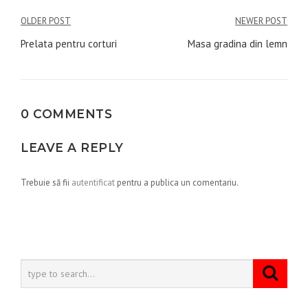
Navigare
OLDER POST
NEWER POST
în
Prelata pentru corturi
Masa gradina din lemn
articole
0 COMMENTS
LEAVE A REPLY
Trebuie să fii
autentificat
pentru a publica un comentariu.