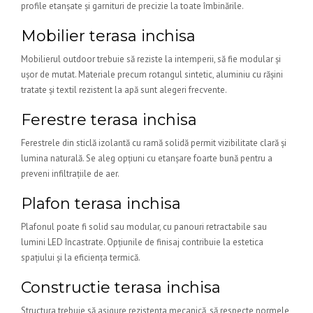
profile etanșate și garnituri de precizie la toate îmbinările.
Mobilier terasa inchisa
Mobilierul outdoor trebuie să reziste la intemperii, să fie modular și
ușor de mutat. Materiale precum rotangul sintetic, aluminiu cu rășini
tratate și textil rezistent la apă sunt alegeri frecvente.
Ferestre terasa inchisa
Ferestrele din sticlă izolantă cu ramă solidă permit vizibilitate clară și
lumina naturală. Se aleg opțiuni cu etanșare foarte bună pentru a
preveni infiltrațiile de aer.
Plafon terasa inchisa
Plafonul poate fi solid sau modular, cu panouri retractabile sau
lumini LED încastrate. Opțiunile de finisaj contribuie la estetica
spațiului și la eficiența termică.
Constructie terasa inchisa
Structura trebuie să asigure rezistența mecanică, să respecte normele