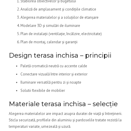
Stabilirea obiectivelor și bugetului
Analiză de amplasament și condițiile climatice
Alegerea materialelor și a soluțiilor de etanșare
Modelare 3D și simulări de iluminare
Plan de instalații (ventilație, încălzire, electricitate)
Plan de montaj, calendar și garanții
Design terasa inchisa – principii
Paletă cromatică neutră cu accente calde
Conectare vizuală între interior și exterior
Iluminare versatilă pentru zi și noapte
Solutii flexibile de mobilier
Materiale terasa inchisa – selecție
Alegerea materialelor are impact asupra duratei de viață și întreținerii.
Sticla securizată, profilele din aluminiu și pardoselile tratate rezistă la
temperaturi variate, umezeală și uzură.