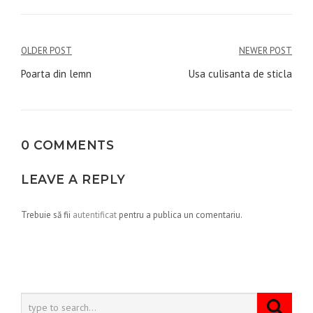
Navigare
OLDER POST
NEWER POST
în
Poarta din lemn
Usa culisanta de sticla
articole
0 COMMENTS
LEAVE A REPLY
Trebuie să fii
autentificat
pentru a publica un comentariu.