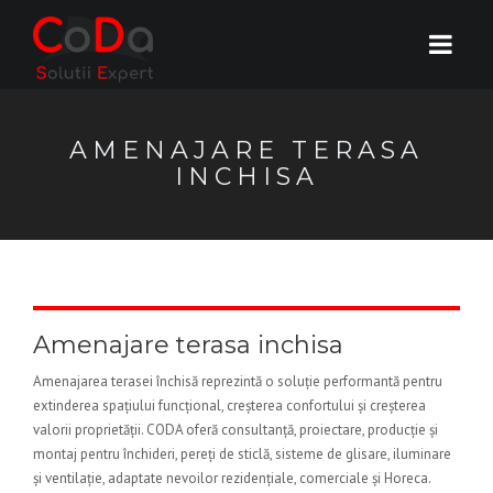
AMENAJARE TERASA
INCHISA
Amenajare terasa inchisa
Amenajarea terasei închisă reprezintă o soluție performantă pentru
extinderea spațiului funcțional, creșterea confortului și creșterea
valorii proprietății. CODA oferă consultanță, proiectare, producție și
montaj pentru închideri, pereți de sticlă, sisteme de glisare, iluminare
și ventilație, adaptate nevoilor rezidențiale, comerciale și Horeca.