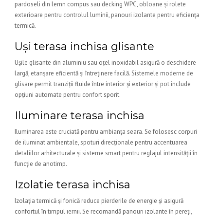
pardoseli din lemn compus sau decking WPC, obloane și rolete
exterioare pentru controlul luminii, panouri izolante pentru eficiența
termică.
Uși terasa inchisa glisante
Ușile glisante din aluminiu sau oțel inoxidabil asigură o deschidere
largă, etanșare eficientă și întreținere facilă. Sistemele moderne de
glisare permit tranziții fluide între interior și exterior și pot include
opțiuni automate pentru confort sporit.
Iluminare terasa inchisa
Iluminarea este cruciată pentru ambianța seara. Se folosesc corpuri
de iluminat ambientale, spoturi direcționale pentru accentuarea
detaliilor arhitecturale și sisteme smart pentru reglajul intensității în
funcție de anotimp.
Izolatie terasa inchisa
Izolația termică și fonică reduce pierderile de energie și asigură
confortul în timpul iernii. Se recomandă panouri izolante în pereți,