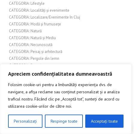
CATEGORIA: Lifestyle
CATEGORIA: Localități și evenimente
CATEGORIA: Localizare/Evenimente în Cluj
CATEGORIA: Modă și frumusețe
CATEGORIA: Natură
CATEGORIA: Natură și Mediu
CATEGORIA: Necunoscută
CATEGORIA: Peisaj și arhitectură
CATEGORIA: Pergole din lemn
CATEGORIA: Pescuit
CATEGORIA: Produse pentru casă și grădină
Apreciem confidențialitatea dumneavoastră
CATEGORIA: Produse pentru evenimente
Folosim cookie-uri pentru a îmbunătăți experiența dvs. de
CATEGORIA: Sport
navigare, a afișa reclame sau conținut personalizat și a analiza
CATEGORIA: Sport și activități în aer liber
traficul nostru. Făcând clic pe „Acceptă tot”, sunteți de acord cu
CATEGORIA: Tehnologie și Inovație
utilizarea cookie-urilor de către noi.
CATEGORIA: Turism și Cultură
CATEGORIA: Urbanism și construcții
CATEGORIA: Urbanism și dezvoltare urbană
Personalizați
Respinge toate
Acceptați toate
CLICK AICI PENTRU A DISCUTA
CATEGORIA: Uși de garaj