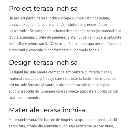
Proiect terasa inchisa
Un proiect pentru terasa închisă începe cu măsurători detaliate,
analiza expunerii la soare, orientării vânturilor și necesităților
utilizatorilor. Se propune o schemă de circulație, selecția materialelor
(sticlă, aluminiu, profile de prindere), sistemul de ventilație și opțiunile
de încălzire pentru iarnă. CODA asigură documentația necesară pentru
autorizații și execuția în conformitate cu normele locale.
Design terasa inchisa
Designul include palete cromatice armonizate cu fațada clădirii,
materiale durabile și finisaje care să reziste la factorii de mediu. Se
pot include ferestre glisante, plafonuri retractabile, decorațiuni
subtile și soluții de iluminare care să creeze atmosfera dorită pentru
toate anotimpurile.
Materiale terasa inchisa
Materialele variază în funcție de buget și scop: ansambluri din sticlă
securizată, profile din aluminiu cu finisaje rezistente la coroziune,