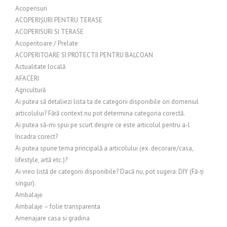
Acoperisuri
ACOPERIȘURI PENTRU TERASE
ACOPERISURI SI TERASE
Acoperitoare / Prelate
ACOPERITOARE SI PROTECTII PENTRU BALCOAN
Actualitate locală
AFACERI
Agricultură
Ai putea să detaliezi lista ta de categorii disponibile ori domeniul
articolului? Fără context nu pot determina categoria corectă.
Ai putea să-mi spui pe scurt despre ce este articolul pentru a-l
încadra corect?
Ai putea spune tema principală a articolului (ex. decorare/casa,
lifestyle, artă etc.)?
Ai vreo listă de categorii disponibile? Dacă nu, pot sugera: DIY (Fă-ți
singur).
Ambalaje
Ambalaje – folie transparenta
Amenajare casa si gradina