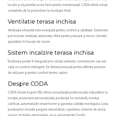
locale și să permită acces facil pentru mentenanță. CODA oferă soluții
complete, de la proiectare la montajul final.
Ventilatie terasa inchisa
Ventilația eficientă este esențială pentru confort și sănătate. Sistemele
pot include ventilații automate, filtre pentru poluare și micro-climate
ajustabile în funcție de sezon.
Sistem incalzire terasa inchisa
Încălzirea poate fi integrată prin soluții radiante, convectoare sau aer
cald, cu control inteligent. Se dimensionează pentru diferite presiuni
de utilizare și pentru confort termic optim.
Despre CODA
CODA Solutii Expert SRL oferă consultanță profesională, măsurători la
locație, proiectare personalizată, producție la comandă, montaj
calificat, automatizări smart home și garanția calității montajului. Lista
produselor include pergole retractabile, copertine, sisteme de sticlă,
rulouri, închideri retractabile, uși și automatizări Somfy.