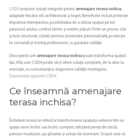
CODA
propune soluții integrate pentru
amenajare terasa inchisa
,
adaptate fiecărui stil architectural și buget. Beneficiile includ protecție
împotriva intemperiilor, posibilitatea de a utiliza spațiul pe tot
parcursul anului, control termic și estetic plăcut. Printr-un proces clar
și bine structurat, clienții primesc proiectare personalizată, producție
la comandă și montaj profesionist, cu garanția calității.
Descoperă cum
amenajare terasa inchisa
poate transforma spațiul
tău. Află cum CODA poate să-ți ofere soluții complete, de la idee la
execuție, cu consultanță și asigurarea calității montajului.
Explorează opțiunile CODA
.
Ce înseamnă amenajare
terasa inchisa?
Închidere terasă se referă la transformarea spațiului exterior într-un
spațiu semi-închis sau închis complet, utilizând pereți din sticlă,
panouri modulare, uși glisante și soluții de iluminare. Scopul este să