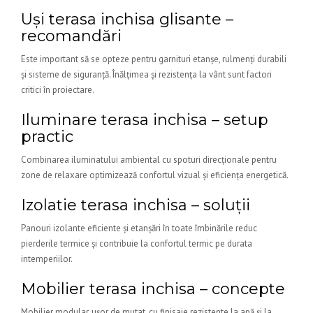
Uși terasa inchisa glisante –
recomandări
Este important să se opteze pentru garnituri etanșe, rulmenți durabili
și sisteme de siguranță. Înălțimea și rezistența la vânt sunt factori
critici în proiectare.
Iluminare terasa inchisa – setup
practic
Combinarea iluminatului ambiental cu spoturi direcționale pentru
zone de relaxare optimizează confortul vizual și eficiența energetică.
Izolatie terasa inchisa – soluții
Panouri izolante eficiente și etanșări în toate îmbinările reduc
pierderile termice și contribuie la confortul termic pe durata
intemperiilor.
Mobilier terasa inchisa – concepte
Mobilier modular, ușor de mutat, cu finisaje rezistente la apă și la