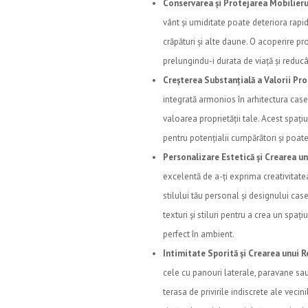
Conservarea și Protejarea Mobilieru
vânt și umiditate poate deteriora rapi
crăpături și alte daune. O acoperire p
prelungindu-i durata de viață și reducâ
Creșterea Substanțială a Valorii Prop
integrată armonios în arhitectura case
valoarea proprietății tale. Acest spațiu
pentru potențialii cumpărători și poat
Personalizare Estetică și Crearea un
excelentă de a-ți exprima creativitate
stilului tău personal și designului case
texturi și stiluri pentru a crea un spaț
perfect în ambient.
Intimitate Sporită și Crearea unui R
cele cu panouri laterale, paravane sau 
terasa de privirile indiscrete ale vecini