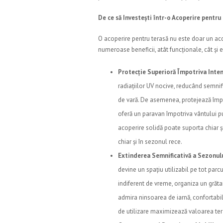
De ce să Investești într-o Acoperire pentru
O acoperire pentru terasă nu este doar un acce
numeroase beneficii, atât funcționale, cât și 
Protecție Superioră Împotriva Intem
radiațiilor UV nocive, reducând semnifi
de vară. De asemenea, protejează împot
oferă un paravan împotriva vântului pu
acoperire solidă poate suporta chiar și
chiar și în sezonul rece.
Extinderea Semnificativă a Sezonulu
devine un spațiu utilizabil pe tot par
indiferent de vreme, organiza un grăta
admira ninsoarea de iarnă, confortabil
de utilizare maximizează valoarea tera