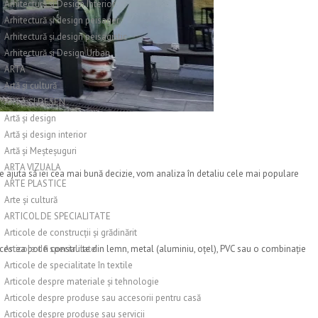
Arhitectură și Design Interior
Arhitectură și design peisager
Arhitectură și design peisagistic
Arhitectură și Design Urban
ARTA
Artă și cultură
ARTĂ ȘI DESEN
Artă și design
Artă și design interior
Artă și Meșteșuguri
ARTA VIZUALA
a te ajuta să iei cea mai bună decizie, vom analiza în detaliu cele mai populare
ARTE PLASTICE
Arte și cultură
ARTICOL DE SPECIALITATE
Articole de construcții și grădinărit
 Acestea pot fi construite din lemn, metal (aluminiu, oțel), PVC sau o combinație
Articole de specialitate
Articole de specialitate în textile
Articole despre materiale și tehnologie
Articole despre produse sau accesorii pentru casă
Articole despre produse sau servicii