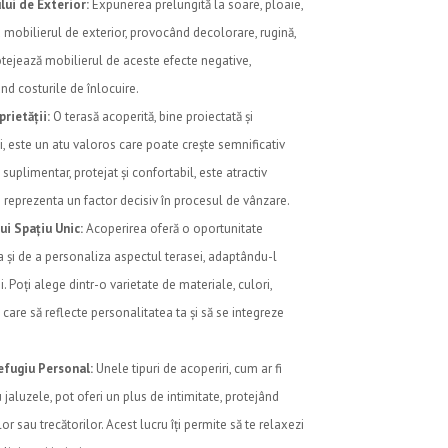
lui de Exterior:
Expunerea prelungită la soare, ploaie,
d mobilierul de exterior, provocând decolorare, rugină,
rotejează mobilierul de aceste efecte negative,
nd costurile de înlocuire.
rietății:
O terasă acoperită, bine proiectată și
i, este un atu valoros care poate crește semnificativ
 suplimentar, protejat și confortabil, este atractiv
e reprezenta un factor decisiv în procesul de vânzare.
ui Spațiu Unic:
Acoperirea oferă o oportunitate
a și de a personaliza aspectul terasei, adaptându-l
i. Poți alege dintr-o varietate de materiale, culori,
iu care să reflecte personalitatea ta și să se integreze
efugiu Personal:
Unele tipuri de acoperiri, cum ar fi
jaluzele, pot oferi un plus de intimitate, protejând
lor sau trecătorilor. Acest lucru îți permite să te relaxezi