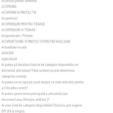
Accesorii pentru umbrele
ACOPERIRI
ACOPERIRI SI PROTECTIE
Acoperisuri
ACOPERIȘURI PENTRU TERASE
ACOPERISURI SI TERASE
Acoperitoare / Prelate
ACOPERITOARE SI PROTECTII PENTRU BALCOAN
Actualitate locală
AFACERI
Agricultură
Ai putea să detaliezi lista ta de categorii disponibile ori
domeniul articolului? Fără context nu pot determina
categoria corectă.
Ai putea să-mi spui pe scurt despre ce este articolul pentru
a-l încadra corect?
Ai putea spune tema principală a articolului (ex.
decorare/casa, lifestyle, artă etc.)?
Ai vreo listă de categorii disponibile? Dacă nu, pot sugera:
DIY (Fă-ți singur).