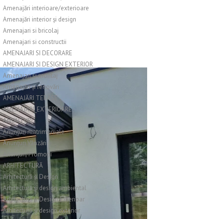
Amenajări interioare/exterioare
Amenajări interior și design
Amenajari si bricolaj
Amenajari si constructii
AMENAJARI SI DECORARE
AMENAJARI SI DESIGN EXTERIOR
Amenajari si montaj
Amenajări și renovări
AMENAJĂRI TERASE
AMENAJARI_EXTERIOARE
ANUNTURI
Anunțuri matrimoniale
Anunțuri Vânzări
Anunțuri/Promoții
ARHITECTURĂ
Arhitectură și Design
Arhitectură și design ambiental
Arhitectură și Design Exterioar
Arhitectură și design exterior