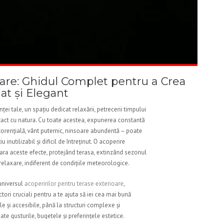
oare: Ghidul Complet pentru a Crea
at și Elegant
ței tale, un spațiu dedicat relaxării, petrecerii timpului
 contact cu natura. Cu toate acestea, expunerea constantă
 torențială, vânt puternic, ninsoare abundentă – poate
 inutilizabil și dificil de întreținut. O acoperire
ara aceste efecte, protejând terasa, extinzând sezonul
relaxare, indiferent de condițiile meteorologice.
universul
acoperirilor pentru terase exterioare
,
actori cruciali pentru a te ajuta să iei cea mai bună
le și accesibile, până la structuri complexe și
te gusturile, bugetele și preferințele estetice.