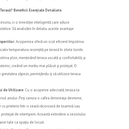
 Terasă? Beneficii Esențiale Detaliate
soriu, ci o investiție inteligentă care aduce
estetice. Să analizăm în detaliu aceste avantaje:
periilor:
Acoperirea oferă un scut eficient împotriva
cativ temperatura resimțită pe terasă în zilele toride
riva ploii, menținând terasa uscată și confortabilă, și
ternic, creând un mediu mai plăcut și protejat. O
 greutatea zăpezii, permițându-ți să utilizezi terasa
i de Utilizare:
Cu o acoperire adecvată, terasa ta
cursul anului. Poți savura o cafea dimineața devreme,
r cu prietenii într-o seară răcoroasă de toamnă sau
 protejat de intemperii. Această extindere a sezonului
sei tale ca spațiu de locuit.