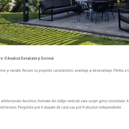
e: O Analiză Detaliată și Extinsă
se și variate, fiecare cu propriile caracteristici, avantaje și dezavantaje. Pentru 
 arhitecturale deschise, formate din stâlpi verticali care susțin grinzi orizontale.
sit terasei. Pergolele pot fi atașate de casă sau pot fi structuri independente.