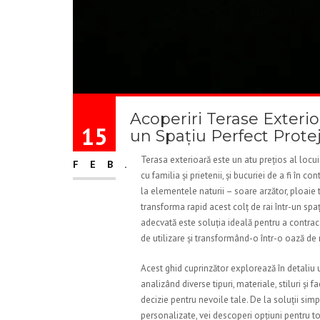
Acoperiri Terase Exteri
15
un Spațiu Perfect Protej
Terasa exterioară este un atu prețios al locuin
FEB.
cu familia și prietenii, și bucuriei de a fi în
la elementele naturii – soare arzător, ploaie
transforma rapid acest colț de rai într-un spațiu
adecvată este soluția ideală pentru a contrac
de utilizare și transformând-o într-o oază de 
Acest ghid cuprinzător explorează în detaliu 
analizând diverse tipuri, materiale, stiluri și f
decizie pentru nevoile tale. De la soluții simp
personalizate, vei descoperi opțiuni pentru toa