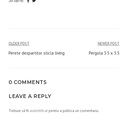
Share:
Navigare
OLDER POST
NEWER POST
în
Perete despartitor sticla living
Pergola 3.5 x 3.5
articole
0 COMMENTS
LEAVE A REPLY
Trebuie să fii
autentificat
pentru a publica un comentariu.