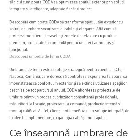
zilnic și cum poate CODA să optimizeze spațiul exterior prin soluții
integrate și inteligente, adaptate fiecărui proiect.
Descoperă cum poate CODA să transforme spațiul tău exterior cu
soluții de umbrire securizate, durabile și elegante. Află cum să
protejezi mobilierul, terasele și zonele de relaxare cu produse
premium, proiectate la comandă pentru un efect armonios și
funcțional.
Descoperă umbrele de lemn CODA
Umbrarea de lemn este o soluție strategică pentru clienți din Cluj-
Napoca, România, care doresc să controleze expunerea la soare, să
îmbunătățească confortul în exterior și să extindă utilizarea spațiilor
deschise pe tot parcursul anului. CODA abordează proiectele de
umbrire printr-un proces cuprinzător: consultanță profesională,
măsurători la locație, proiectare la comandă, producție internă și
montaj calificat. Astfel, clienții pot beneficia de o soluție integrală, de
la idee la implementare, cu garanția calității montajului.
Ce înseamnă umbrare de