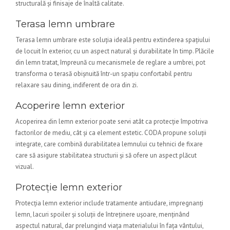
structurală și finisaje de înaltă calitate.
Terasa lemn umbrare
Terasa lemn umbrare este soluția ideală pentru extinderea spațiului
de locuit în exterior, cu un aspect natural și durabilitate în timp. Plăcile
din lemn tratat, împreună cu mecanismele de reglare a umbrei, pot
transforma o terasă obișnuită într-un spațiu confortabil pentru
relaxare sau dining, indiferent de ora din zi.
Acoperire lemn exterior
Acoperirea din lemn exterior poate servi atât ca protecție împotriva
factorilor de mediu, cât și ca element estetic. CODA propune soluții
integrate, care combină durabilitatea lemnului cu tehnici de fixare
care să asigure stabilitatea structurii și să ofere un aspect plăcut
vizual.
Protecție lemn exterior
Protecția lemn exterior include tratamente antiudare, impregnanți
lemn, lacuri spoiler și soluții de întreținere ușoare, menținând
aspectul natural, dar prelungind viața materialului în fața vântului,