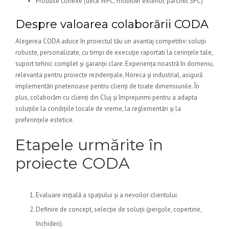
Produse conexe (deck WPC, mobilier exterior, parchet SPC)
Despre valoarea colaborării CODA
Alegerea CODA aduce în proiectul tău un avantaj competitiv: soluții
robuste, personalizate, cu timpi de execuție raportati la cerințele tale,
suport tehnic complet și garanții clare. Experiența noastră în domeniu,
relevanta pentru proiecte rezidențiale, Horeca și industrial, asigură
implementări prietenoase pentru clienți de toate dimensiunile. În
plus, colaborăm cu clienți din Cluj și împrejurimi pentru a adapta
soluțiile la condițiile locale de vreme, la reglementări și la
preferințele estetice.
Etapele urmărite în
proiecte CODA
Evaluare inițială a spațiului și a nevoilor clientului.
Definire de concept, selecție de soluții (pergole, copertine,
închideri).