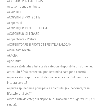
ACCESORII PENTRU TERASE
Accesorii pentru umbrele
ACOPERIRI
ACOPERIRI SI PROTECTIE
Acoperisuri
ACOPERIȘURI PENTRU TERASE
ACOPERISURI SI TERASE
Acoperitoare / Prelate
ACOPERITOARE SI PROTECTII PENTRU BALCOAN
Actualitate locală
AFACERI
Agricultură
Ai putea să detaliezi lista ta de categorii disponibile ori domeniul
articolului? Fără context nu pot determina categoria corectă.
Ai putea să-mi spui pe scurt despre ce este articolul pentru a-l
încadra corect?
Ai putea spune tema principală a articolului (ex. decorare/casa,
lifestyle, artă etc.)?
Ai vreo listă de categorii disponibile? Dacă nu, pot sugera: DIY (Fă-ți
singur).