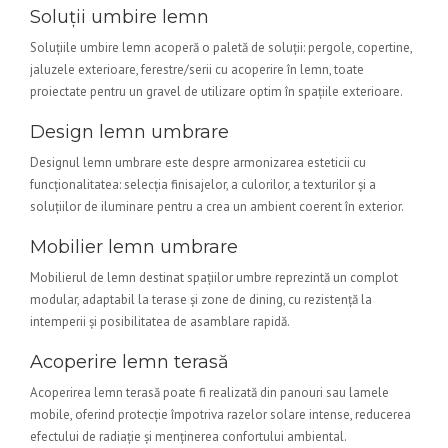
Soluții umbire lemn
Soluțiile umbire lemn acoperă o paletă de soluții: pergole, copertine,
jaluzele exterioare, ferestre/serii cu acoperire în lemn, toate
proiectate pentru un gravel de utilizare optim în spațiile exterioare.
Design lemn umbrare
Designul lemn umbrare este despre armonizarea esteticii cu
funcționalitatea: selecția finisajelor, a culorilor, a texturilor și a
soluțiilor de iluminare pentru a crea un ambient coerent în exterior.
Mobilier lemn umbrare
Mobilierul de lemn destinat spațiilor umbre reprezintă un complot
modular, adaptabil la terase și zone de dining, cu rezistență la
intemperii și posibilitatea de asamblare rapidă.
Acoperire lemn terasă
Acoperirea lemn terasă poate fi realizată din panouri sau lamele
mobile, oferind protecție împotriva razelor solare intense, reducerea
efectului de radiație și menținerea confortului ambiental.