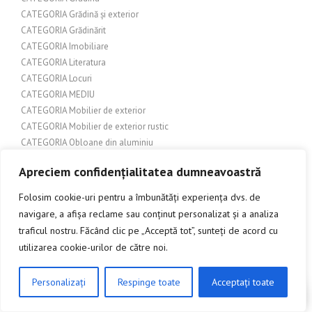
CATEGORIA Grădină și exterior
CATEGORIA Grădinărit
CATEGORIA Imobiliare
CATEGORIA Literatura
CATEGORIA Locuri
CATEGORIA MEDIU
CATEGORIA Mobilier de exterior
CATEGORIA Mobilier de exterior rustic
CATEGORIA Obloane din aluminiu
CATEGORIA Sisteme glisare uși
Apreciem confidențialitatea dumneavoastră
CATEGORIA Tehnologie
CATEGORIA Terase si pergole
Folosim cookie-uri pentru a îmbunătăți experiența dvs. de
CATEGORIA Turism
navigare, a afișa reclame sau conținut personalizat și a analiza
CATEGORIA Urbanism
traficul nostru. Făcând clic pe „Acceptă tot”, sunteți de acord cu
CATEGORIA USI ANTIFOC
utilizarea cookie-urilor de către noi.
CATEGORIA Usi metalice exterioare
CATEGORIA: Accesorii auto
Personalizați
Respinge toate
Acceptați toate
CATEGORIA: Accesorii pentru corturi
CLICK AICI PENTRU A DISCUTA
CATEGORIA: Accesorii pentru garaj