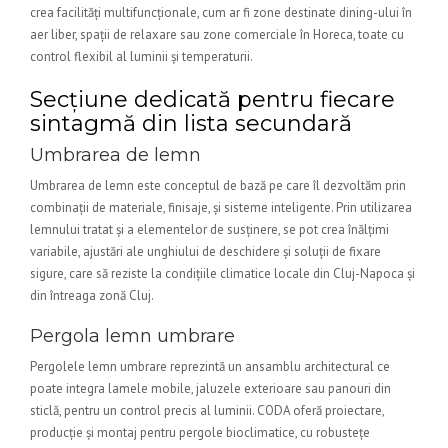
crea facilități multifuncționale, cum ar fi zone destinate dining-ului în
aer liber, spații de relaxare sau zone comerciale în Horeca, toate cu
control flexibil al luminii și temperaturii.
Secțiune dedicată pentru fiecare
sintagmă din lista secundară
Umbrarea de lemn
Umbrarea de lemn este conceptul de bază pe care îl dezvoltăm prin
combinații de materiale, finisaje, și sisteme inteligente. Prin utilizarea
lemnului tratat și a elementelor de susținere, se pot crea înălțimi
variabile, ajustări ale unghiului de deschidere și soluții de fixare
sigure, care să reziste la condițiile climatice locale din Cluj-Napoca și
din întreaga zonă Cluj.
Pergola lemn umbrare
Pergolele lemn umbrare reprezintă un ansamblu architectural ce
poate integra lamele mobile, jaluzele exterioare sau panouri din
sticlă, pentru un control precis al luminii. CODA oferă proiectare,
producție și montaj pentru pergole bioclimatice, cu robustețe