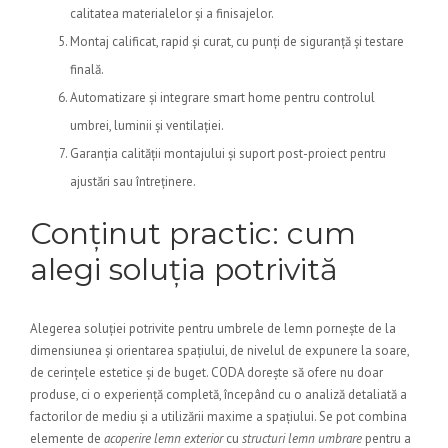
calitatea materialelor și a finisajelor.
Montaj calificat, rapid și curat, cu punți de siguranță și testare
finală.
Automatizare și integrare smart home pentru controlul
umbrei, luminii și ventilației.
Garanția calității montajului și suport post-proiect pentru
ajustări sau întreținere.
Conținut practic: cum
alegi soluția potrivită
Alegerea soluției potrivite pentru umbrele de lemn pornește de la
dimensiunea și orientarea spațiului, de nivelul de expunere la soare,
de cerințele estetice și de buget. CODA dorește să ofere nu doar
produse, ci o experiență completă, începând cu o analiză detaliată a
factorilor de mediu și a utilizării maxime a spațiului. Se pot combina
elemente de
acoperire lemn exterior
cu
structuri lemn umbrare
pentru a