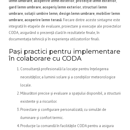
lemn umbrare
,
acoperire lemn exterior
,
protecție lemn exterior
,
gard lemn umbrare
,
acoperiș lemn exterior
,
structuri lemn
umbrare
,
soluții umbire lemn
,
design lemn umbrare
,
mobilier lemn
umbrare
,
acoperire lemn terasă
. Fiecare dintre aceste sintagme este
integrată în etapele de evaluare, proiectare și execuție ale proiectelor
CODA, asigurând o prezență clară în rezultatele finale, în
documentația tehnică și în experiența utilizatorilor finali.
Pași practici pentru implementare
în colaborare cu CODA
Consultanță profesională la locație pentru înțelegerea
necesităților, a luminii solare și a condițiilor meteorologice
locale.
Măsurători precise și evaluare a spațiului disponibil, a structurii
existente și a riscurilor.
Proiectare și configurare personalizată, cu simulări de
iluminare și confort termic.
Producție la comandă în facilitățile CODA pentru a asigura