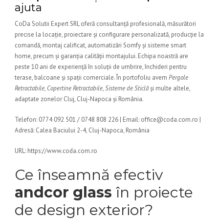
ajuta
CoDa Solutii Expert SRL oferă consultanță profesională, măsurători
precise la locație, proiectare și configurare personalizată, producție la
comandă, montaj calificat, automatizări Somfy și sisteme smart
home, precum și garanția calității montajului. Echipa noastră are
peste 10 ani de experiență în soluții de umbrire, închideri pentru
terase, balcoane și spații comerciale. În portofoliu avem
Pergole
Retractabile
,
Copertine Retractabile
,
Sisteme de Sticlă
și multe altele,
adaptate zonelor Cluj, Cluj-Napoca și România.
Telefon: 0774 092 501 / 0748 808 226 | Email: office@coda.com.ro |
Adresă: Calea Baciului 2-4, Cluj-Napoca, România
URL: https://www.coda.com.ro
Ce înseamnă efectiv
andcor glass
în proiecte
de design exterior?