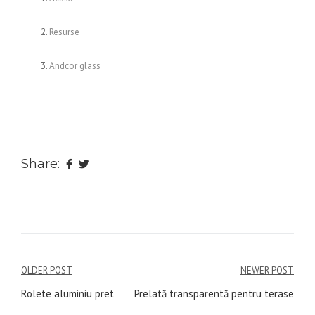
Resurse
Andcor glass
Share:
Navigare
OLDER POST
NEWER POST
în
Rolete aluminiu pret
Prelată transparentă pentru terase