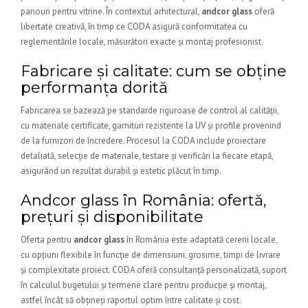
panouri pentru vitrine. În contextul arhitectural,
andcor glass
oferă
libertate creativă, în timp ce CODA asigură conformitatea cu
reglementările locale, măsurători exacte și montaj profesionist.
Fabricare și calitate: cum se obține
performanța dorită
Fabricarea se bazează pe standarde riguroase de control al calității,
cu materiale certificate, garnituri rezistente la UV și profile provenind
de la furnizori de încredere. Procesul la CODA include proiectare
detaliată, selecție de materiale, testare și verificări la fiecare etapă,
asigurând un rezultat durabil și estetic plăcut în timp.
Andcor glass în România: ofertă,
prețuri și disponibilitate
Oferta pentru
andcor glass
în România este adaptată cererii locale,
cu opțiuni flexibile în funcție de dimensiuni, grosime, timpi de livrare
și complexitate proiect. CODA oferă consultanță personalizată, suport
în calculul bugetului și termene clare pentru producție și montaj,
astfel încât să obțineți raportul optim între calitate și cost.