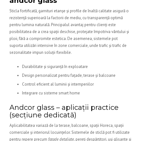
andcor glass
Sticla fortificată, garnituri etanșe și profile de înaltă calitate asigură o
rezistență superioară la factorii de mediu, cu transparență optimă
pentru lumina naturală. Principalul avantaj pentru clienți este
posibilitatea de a crea spații deschise, protejate împotriva vântului și
ploii, fără a compromite estetica. De asemenea, sistemele pot
suporta utilizări intensive în zone comerciale, unde trafic și trafic de
sezonalitate impun soluții flexibile.
Durabilitate și siguranță în exploatare
Design personalizat pentru fațade, terase și balcoane
Control eficient al luminii și intemperiilor
Integrare cu sisteme smart home
Andcor glass – aplicații practice
(secțiune dedicată)
Aplicabilitatea variază de la terase, balcoane, spații Horeca, spații
comerciale și interiorul locuințelor. Sistemele de sticlă pot fi utilizate
pentru repere precum
fațade detaliate
, pereți despărțitori, uși glisante și