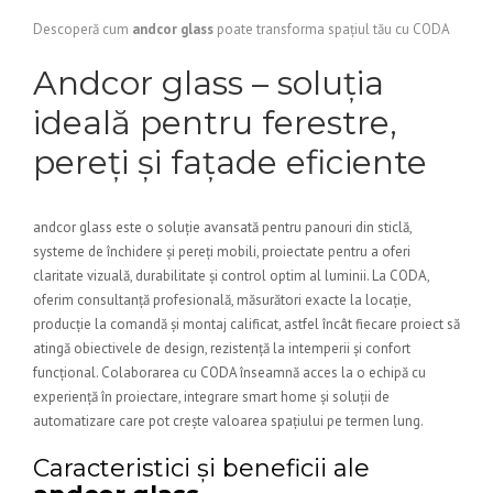
Descoperă cum
andcor glass
poate transforma spațiul tău cu CODA
Andcor glass – soluția
ideală pentru ferestre,
pereți și fațade eficiente
andcor glass este o soluție avansată pentru panouri din sticlă,
systeme de închidere și pereți mobili, proiectate pentru a oferi
claritate vizuală, durabilitate și control optim al luminii. La CODA,
oferim consultanță profesională, măsurători exacte la locație,
producție la comandă și montaj calificat, astfel încât fiecare proiect să
atingă obiectivele de design, rezistență la intemperii și confort
funcțional. Colaborarea cu CODA înseamnă acces la o echipă cu
experiență în proiectare, integrare smart home și soluții de
automatizare care pot crește valoarea spațiului pe termen lung.
Caracteristici și beneficii ale