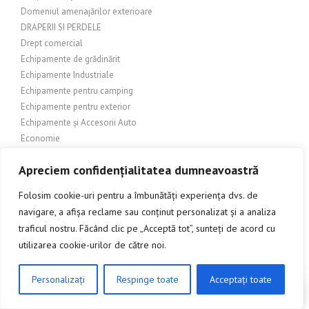
Domeniul amenajărilor exterioare
DRAPERII SI PERDELE
Drept comercial
Echipamente de grădinărit
Echipamente Industriale
Echipamente pentru camping
Echipamente pentru exterior
Echipamente și Accesorii Auto
Economie
Electrocasnice
Apreciem confidențialitatea dumneavoastră
Electronice
Electronics
Folosim cookie-uri pentru a îmbunătăți experiența dvs. de
Energie regenerabilă
navigare, a afișa reclame sau conținut personalizat și a analiza
EROTICA
traficul nostru. Făcând clic pe „Acceptă tot”, sunteți de acord cu
Evenimente
utilizarea cookie-urilor de către noi.
Evenimente locale
FANTASY
Personalizați
Respinge toate
Acceptați toate
Fashion
CLICK AICI PENTRU A DISCUTA
FERESTE