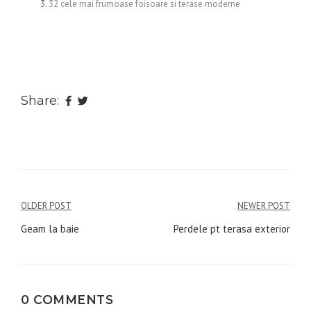
32 cele mai frumoase foisoare si terase moderne
Share:
Navigare
OLDER POST
NEWER POST
în
Geam la baie
Perdele pt terasa exterior
articole
0 COMMENTS