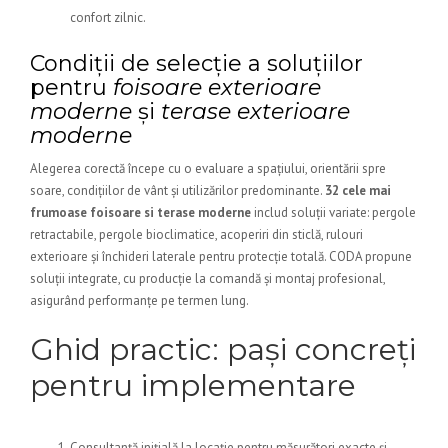
confort zilnic.
Condiții de selecție a soluțiilor
pentru
foisoare exterioare
moderne
și
terase exterioare
moderne
Alegerea corectă începe cu o evaluare a spațiului, orientării spre
soare, condițiilor de vânt și utilizărilor predominante.
32 cele mai
frumoase foisoare si terase moderne
includ soluții variate: pergole
retractabile, pergole bioclimatice, acoperiri din sticlă, rulouri
exterioare și închideri laterale pentru protecție totală. CODA propune
soluții integrate, cu producție la comandă și montaj profesional,
asigurând performanțe pe termen lung.
Ghid practic: pași concreți
pentru implementare
Consultanță inițială la locație pentru măsurători exacte și