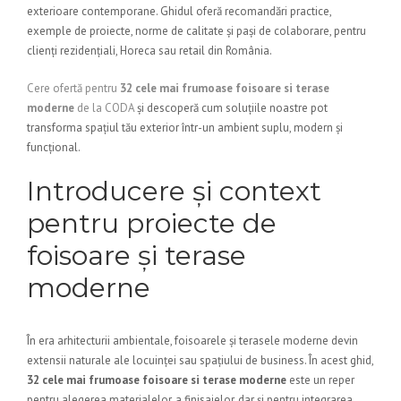
exterioare contemporane. Ghidul oferă recomandări practice,
exemple de proiecte, norme de calitate și pași de colaborare, pentru
clienți rezidențiali, Horeca sau retail din România.
Cere ofertă pentru
32 cele mai frumoase foisoare si terase
moderne
de la CODA
și descoperă cum soluțiile noastre pot
transforma spațiul tău exterior într-un ambient suplu, modern și
funcțional.
Introducere și context
pentru proiecte de
foisoare și terase
moderne
În era arhitecturii ambientale, foisoarele și terasele moderne devin
extensii naturale ale locuinței sau spațiului de business. În acest ghid,
32 cele mai frumoase foisoare si terase moderne
este un reper
pentru alegerea materialelor, a finisajelor, dar și pentru integrarea