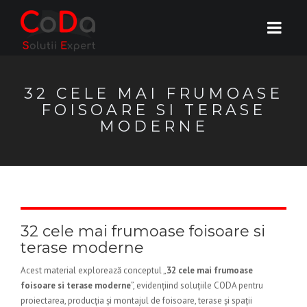
32 CELE MAI FRUMOASE
FOISOARE SI TERASE
MODERNE
32 cele mai frumoase foisoare si
terase moderne
Acest material explorează conceptul „
32 cele mai frumoase
foisoare si terase moderne
”, evidențiind soluțiile CODA pentru
proiectarea, producția și montajul de foisoare, terase și spații