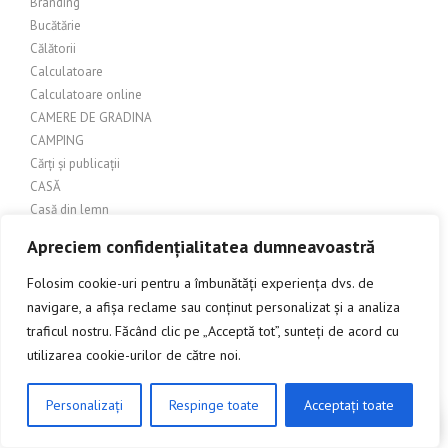
Branding
Bucătărie
Călătorii
Calculatoare
Calculatoare online
CAMERE DE GRADINA
CAMPING
Cărți și publicații
CASĂ
Casă din lemn
Casă inteligentă
Apreciem confidențialitatea dumneavoastră
CASA SI AMENAJARI
Casa si constructii
Folosim cookie-uri pentru a îmbunătăți experiența dvs. de
Casa si gradina
navigare, a afișa reclame sau conținut personalizat și a analiza
Casa si Gradina – Copertine
traficul nostru. Făcând clic pe „Acceptă tot”, sunteți de acord cu
Casa și grădină > foișoare
utilizarea cookie-urilor de către noi.
Casa si Gradina > Paravane pentru terasa
Casă și locuințe
Personalizați
Respinge toate
Acceptați toate
CLICK AICI PENTRU A DISCUTA
CASE
Casute de gradina