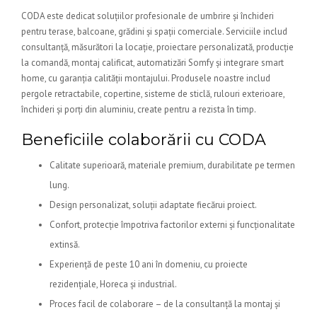
CODA este dedicat soluțiilor profesionale de umbrire și închideri
pentru terase, balcoane, grădini și spații comerciale. Serviciile includ
consultanță, măsurători la locație, proiectare personalizată, producție
la comandă, montaj calificat, automatizări Somfy și integrare smart
home, cu garanția calității montajului. Produsele noastre includ
pergole retractabile, copertine, sisteme de sticlă, rulouri exterioare,
închideri și porți din aluminiu, create pentru a rezista în timp.
Beneficiile colaborării cu CODA
Calitate superioară, materiale premium, durabilitate pe termen
lung.
Design personalizat, soluții adaptate fiecărui proiect.
Confort, protecție împotriva factorilor externi și funcționalitate
extinsă.
Experiență de peste 10 ani în domeniu, cu proiecte
rezidențiale, Horeca și industrial.
Proces facil de colaborare – de la consultanță la montaj și