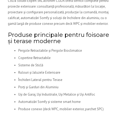
CoDa Solutii Expert SRL acronim CODA oferă servicii complete pentru
proiecte exterioare: consultanță profesională, măsurători la locație,
proiectare și configurare personalizată, producție la comandă, montaj
calificat, automatizări Somfy și soluții de închidere din aluminiu, cu o
gamă largă de produse conexe precum deck WPC și mobilier exterior.
Produse principale pentru foisoare
și terase moderne
Pergole Retractabile și Pergole Bioclimatice
Copertine Retractabile
Sisteme de Sticlă
Rulouri și Jaluzele Exterioare
Închideri Lateral pentru Terase
Porți și Garduri din Aluminiu
Uși de Garaj, Uși Industriale, Uși Metalice și Uși Antifoc
Automatizări Somfy și sisteme smart home
Produse conexe (deck WPC, mobilier exterior, parchet SPC)