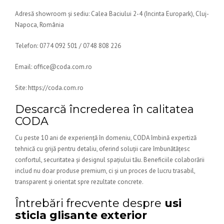
Adresă showroom și sediu: Calea Baciului 2-4 (Incinta Europark), Cluj-
Napoca, România
Telefon: 0774 092 501 / 0748 808 226
Email: office@coda.com.ro
Site: https://coda.com.ro
Descarcă încrederea în calitatea
CODA
Cu peste 10 ani de experiență în domeniu, CODA îmbină expertiză
tehnică cu grijă pentru detaliu, oferind soluții care îmbunătățesc
confortul, securitatea și designul spațiului tău. Beneficiile colaborării
includ nu doar produse premium, ci și un proces de lucru trasabil,
transparent și orientat spre rezultate concrete.
Întrebări frecvente despre
usi
sticla glisante exterior