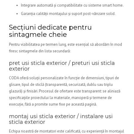
Integrare automată și compatibilitate cu sisteme smart home.
Garanția calității montajului și suport post-vânzare solid.
Secțiuni dedicate pentru
sintagmele cheie
Pentru vizibilitatea pe termen lung, este esențial să abordăm în mod
firesc sintagmele din lista secundară:
pret usi sticla exterior / preturi usi sticla
exterior
CODA oferă soluții personalizate în funcție de dimensiuni, tipuri de
glisare, tipul de sticlă (transparentă, securizată, dublu sau triplu
glazură) și finisări. Procesul de ofertare este transparent: se aliniază
specificațiile proiectului la materiale, manoperă și termene de
execuție, fără a promite sume fixe pe această pagină.
montaj usi sticla exterior / instalare usi
sticla exterior
Echipa noastră de montatori este calificată, cu experiență în montajul