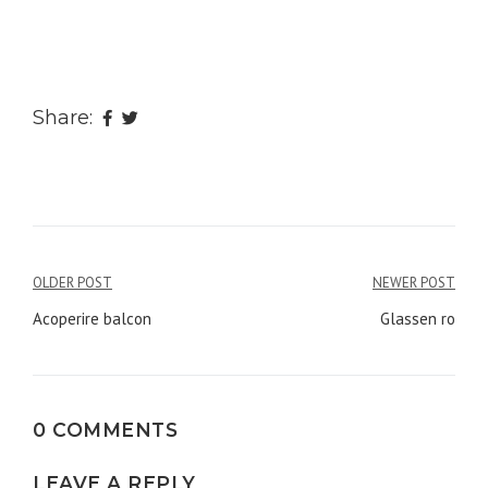
Share:
Navigare
OLDER POST
NEWER POST
în
Acoperire balcon
Glassen ro
articole
0 COMMENTS
LEAVE A REPLY