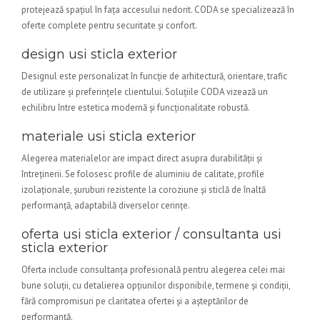
protejează spațiul în fața accesului nedorit. CODA se specializează în
oferte complete pentru securitate și confort.
design usi sticla exterior
Designul este personalizat în funcție de arhitectură, orientare, trafic
de utilizare și preferințele clientului. Soluțiile CODA vizează un
echilibru între estetica modernă și funcționalitate robustă.
materiale usi sticla exterior
Alegerea materialelor are impact direct asupra durabilității și
întreținerii. Se folosesc profile de aluminiu de calitate, profile
izolaționale, șuruburi rezistente la coroziune și sticlă de înaltă
performanță, adaptabilă diverselor cerințe.
oferta usi sticla exterior / consultanta usi
sticla exterior
Oferta include consultanța profesională pentru alegerea celei mai
bune soluții, cu detalierea opțiunilor disponibile, termene și condiții,
fără compromisuri pe claritatea ofertei și a așteptărilor de
performanță.