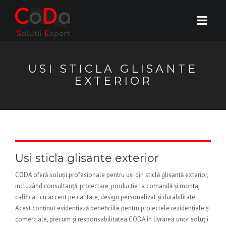
USI STICLA GLISANTE
EXTERIOR
Usi sticla glisante exterior
CODA oferă soluții profesionale pentru uși din sticlă glisantă exterior,
incluzând consultanță, proiectare, producție la comandă și montaj
calificat, cu accent pe calitate, design personalizat și durabilitate.
Acest conținut evidențiază beneficiile pentru proiectele rezidențiale și
comerciale, precum și responsabilitatea CODA în livrarea unor soluții