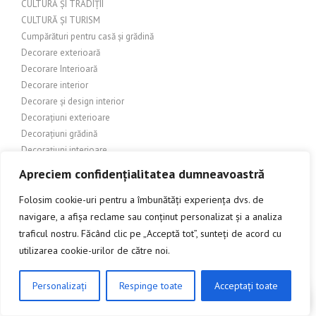
CULTURĂ ȘI TRADIȚII
CULTURĂ ȘI TURISM
Cumpărături pentru casă și grădină
Decorare exterioară
Decorare Interioară
Decorare interior
Decorare și design interior
Decorațiuni exterioare
Decorațiuni grădină
Decorațiuni interioare
Decorațiuni interioare și exterioare
Apreciem confidențialitatea dumneavoastră
DECORATIUNI PENTRU EXTERIOR
Depozitare
Folosim cookie-uri pentru a îmbunătăți experiența dvs. de
Depozite
navigare, a afișa reclame sau conținut personalizat și a analiza
DEPOZITE ȘI MAGAZINE ONLINE
traficul nostru. Făcând clic pe „Acceptă tot”, sunteți de acord cu
Design
utilizarea cookie-urilor de către noi.
DESIGN DE COPERTĂ
Design Exterior
Personalizați
Respinge toate
Acceptați toate
CLICK AICI PENTRU A DISCUTA
Design grafic
Design industrial