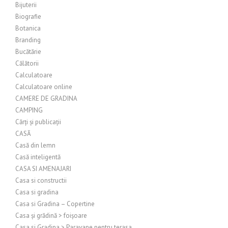
Bijuterii
Biografie
Botanica
Branding
Bucătărie
Călătorii
Calculatoare
Calculatoare online
CAMERE DE GRADINA
CAMPING
Cărți și publicații
CASĂ
Casă din lemn
Casă inteligentă
CASA SI AMENAJARI
Casa si constructii
Casa si gradina
Casa si Gradina – Copertine
Casa și grădină > foișoare
Casa si Gradina > Paravane pentru terasa