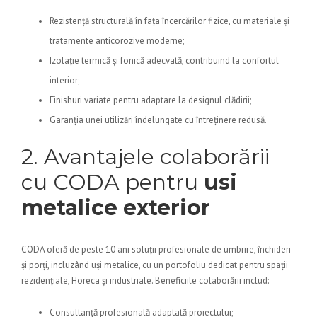
Rezistență structurală în fața încercărilor fizice, cu materiale și
tratamente anticorozive moderne;
Izolație termică și fonică adecvată, contribuind la confortul
interior;
Finishuri variate pentru adaptare la designul clădirii;
Garanția unei utilizări îndelungate cu întreținere redusă.
2. Avantajele colaborării
cu CODA pentru
usi
metalice exterior
CODA oferă de peste 10 ani soluții profesionale de umbrire, închideri
și porți, incluzând uși metalice, cu un portofoliu dedicat pentru spații
rezidențiale, Horeca și industriale. Beneficiile colaborării includ:
Consultanță profesională adaptată proiectului;