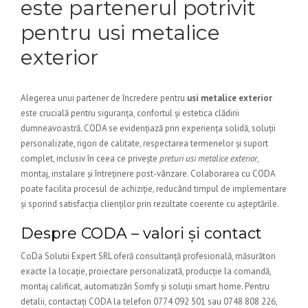
este partenerul potrivit
pentru usi metalice
exterior
Alegerea unui partener de încredere pentru
usi metalice exterior
este crucială pentru siguranța, confortul și estetica clădirii
dumneavoastră. CODA se evidențiază prin experiența solidă, soluții
personalizate, rigori de calitate, respectarea termenelor și suport
complet, inclusiv în ceea ce privește
preturi usi metalice exterior
,
montaj, instalare și întreținere post-vânzare. Colaborarea cu CODA
poate facilita procesul de achiziție, reducând timpul de implementare
și sporind satisfacția clienților prin rezultate coerente cu așteptările.
Despre CODA – valori și contact
CoDa Solutii Expert SRL oferă consultanță profesională, măsurători
exacte la locație, proiectare personalizată, producție la comandă,
montaj calificat, automatizări Somfy și soluții smart home. Pentru
detalii, contactați CODA la telefon 0774 092 501 sau 0748 808 226,