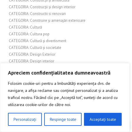
CATEGORIA: Construcții și arhitectură
CATEGORIA: Construcții și design interior
CATEGORIA: Constructii si renovari
CATEGORIA: Construire și amenajări exterioare
CATEGORIA: Cultură
CATEGORIA: Cultura pop
CATEGORIA: Cultură și divertisment
CATEGORIA: Cultură și societate
CATEGORIA: Design Exterior
CATEGORIA: Design interior
CATEGORIA: Design și arhitectură
Apreciem confidențialitatea dumneavoastră
CATEGORIA: Design și inspirație pentru grădină
CATEGORIA: Economie/Finanțe
Folosim cookie-uri pentru a îmbunătăți experiența dvs. de
CATEGORIA: Finanțe și Bănci
navigare, a afișa reclame sau conținut personalizat și a analiza
CATEGORIA: Ghiduri și Resurse Locale
traficul nostru. Făcând clic pe „Acceptă tot”, sunteți de acord cu
CATEGORIA: Grădină și Exterioare
utilizarea cookie-urilor de către noi.
CATEGORIA: Grădină și Peisagistică
CATEGORIA: Grădină și terasă
Personalizați
Respinge toate
Acceptați toate
CLICK AICI PENTRU A DISCUTA
CATEGORIA: Grădină și Terase
CATEGORIA: Grădinărit și amenajări exterioare