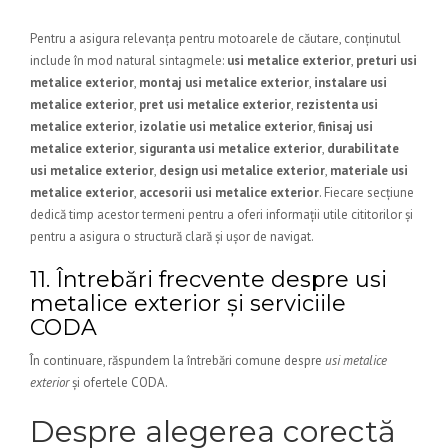
Pentru a asigura relevanța pentru motoarele de căutare, conținutul
include în mod natural sintagmele:
usi metalice exterior
,
preturi usi
metalice exterior
,
montaj usi metalice exterior
,
instalare usi
metalice exterior
,
pret usi metalice exterior
,
rezistenta usi
metalice exterior
,
izolatie usi metalice exterior
,
finisaj usi
metalice exterior
,
siguranta usi metalice exterior
,
durabilitate
usi metalice exterior
,
design usi metalice exterior
,
materiale usi
metalice exterior
,
accesorii usi metalice exterior
. Fiecare secțiune
dedică timp acestor termeni pentru a oferi informații utile cititorilor și
pentru a asigura o structură clară și ușor de navigat.
11. Întrebări frecvente despre usi
metalice exterior și serviciile
CODA
În continuare, răspundem la întrebări comune despre
usi metalice
exterior
și ofertele CODA.
Despre alegerea corectă