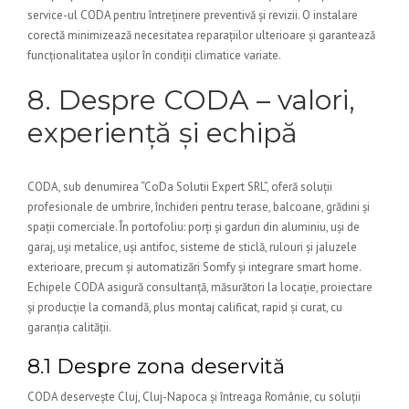
service-ul CODA pentru întreținere preventivă și revizii. O instalare
corectă minimizează necesitatea reparațiilor ulterioare și garantează
funcționalitatea ușilor în condiții climatice variate.
8. Despre CODA – valori,
experiență și echipă
CODA, sub denumirea “CoDa Solutii Expert SRL”, oferă soluții
profesionale de umbrire, închideri pentru terase, balcoane, grădini și
spații comerciale. În portofoliu: porți și garduri din aluminiu, uși de
garaj, uși metalice, uși antifoc, sisteme de sticlă, rulouri și jaluzele
exterioare, precum și automatizări Somfy și integrare smart home.
Echipele CODA asigură consultanță, măsurători la locație, proiectare
și producție la comandă, plus montaj calificat, rapid și curat, cu
garanția calității.
8.1 Despre zona deservită
CODA deservește Cluj, Cluj-Napoca și întreaga Românie, cu soluții