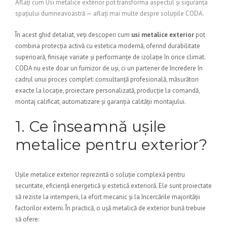
Aflați cum Usi metalice exterior pot transforma aspectul și siguranța
spațiului dumneavoastră — aflați mai multe despre soluțiile CODA.
În acest ghid detaliat, veți descoperi cum
usi metalice exterior
pot
combina protecția activă cu estetica modernă, oferind durabilitate
superioară, finisaje variate și performanțe de izolație în orice climat.
CODA nu este doar un furnizor de uși, ci un partener de încredere în
cadrul unui proces complet: consultanță profesională, măsurători
exacte la locație, proiectare personalizată, producție la comandă,
montaj calificat, automatizare și garanția calității montajului.
1. Ce înseamnă ușile
metalice pentru exterior?
Ușile metalice exterior reprezintă o soluție complexă pentru
securitate, eficiență energetică și estetică exterioră. Ele sunt proiectate
să reziste la intemperii, la efort mecanic și la încercările majorității
factorilor externi. În practică, o ușă metalică de exterior bună trebuie
să ofere: