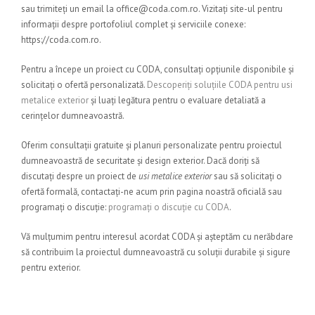
sau trimiteți un email la office@coda.com.ro. Vizitați site-ul pentru
informații despre portofoliul complet și serviciile conexe:
https://coda.com.ro.
Pentru a începe un proiect cu CODA, consultați opțiunile disponibile și
solicitați o ofertă personalizată.
Descoperiți soluțiile CODA pentru usi
metalice exterior
și luați legătura pentru o evaluare detaliată a
cerințelor dumneavoastră.
Oferim consultații gratuite și planuri personalizate pentru proiectul
dumneavoastră de securitate și design exterior. Dacă doriți să
discutați despre un proiect de
usi metalice exterior
sau să solicitați o
ofertă formală, contactați-ne acum prin pagina noastră oficială sau
programați o discuție:
programați o discuție cu CODA
.
Vă mulțumim pentru interesul acordat CODA și așteptăm cu nerăbdare
să contribuim la proiectul dumneavoastră cu soluții durabile și sigure
pentru exterior.