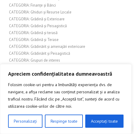
CATEGORIA: Finanțe și Bănci
CATEGORIA: Ghiduri și Resurse Locale
CATEGORIA: Grădină și Exterioare
CATEGORIA: Grădină și Peisagistică
CATEGORIA: Grădină și terasă
CATEGORIA: Grădină și Terase
CATEGORIA: Grădinărit și amenajări exterioare
CATEGORIA: Grădinărit și Peisagistică
CATEGORIA: Grupuri de interes
CATEGORIA: Home & Deco
Apreciem confidențialitatea dumneavoastră
CATEGORIA: Îmbunătățiri interioare
CATEGORIA: Îmbunătățiri pentru casă
Folosim cookie-uri pentru a îmbunătăți experiența dvs. de
CATEGORIA: Îmbunătățiri pentru locuință
navigare, a afișa reclame sau conținut personalizat și a analiza
CATEGORIA: Îmbunătățiri și amenajări exterioare
traficul nostru. Făcând clic pe „Acceptă tot”, sunteți de acord cu
CATEGORIA: Îmbunătățiri și design exterior
utilizarea cookie-urilor de către noi.
CATEGORIA: Îmbunătățiri și design interior
CATEGORIA: Încălzire și protecție exterioră
Personalizați
Respinge toate
Acceptați toate
CATEGORIA: Industrie și construcții
CLICK AICI PENTRU A DISCUTA
CATEGORIA: Inovație și Tehnologie