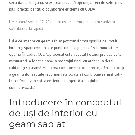
securitatea spațiului. Acest text prezintă opțiuni, criterii de selecție și
pașii practici pentru o colaborare eficientă cu CODA.
Descoperă soluții CODA pentru uși de interior cu geam sablat și
solicită ofertă rapidă
Ușile de interior cu geam sablat pot transforma spațiile de locuit,
birouri și spații comerciale printr-un design „curat” și luminozitate
optimă. În cadrul CODA, procesul este adaptat fiecărui proiect: de la
măsurători la locație până la montajul final, cu atenție la detalii,
calitate și siguranță. Alegerea componentelor corecte, a finisajelor și
a geamurilor sablate recomandate poate să contribuie semnificativ
la confortul zilnic și la eficiența energetică a spațiului
dumneavoastră.
Introducere în conceptul
de uși de interior cu
geam sablat