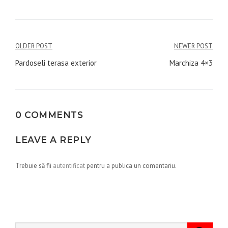
Navigare
OLDER POST
NEWER POST
în
Pardoseli terasa exterior
Marchiza 4×3
articole
0 COMMENTS
LEAVE A REPLY
Trebuie să fii
autentificat
pentru a publica un comentariu.