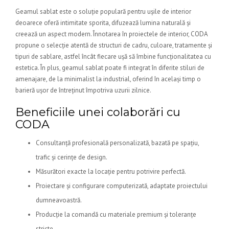
Geamul sablat este o soluție populară pentru ușile de interior
deoarece oferă intimitate sporita, difuzează lumina naturală și
creează un aspect modern. Înnotarea în proiectele de interior, CODA
propune o selecție atentă de structuri de cadru, culoare, tratamente și
tipuri de sablare, astfel încât fiecare ușă să îmbine funcționalitatea cu
estetica. În plus, geamul sablat poate fi integrat în diferite stiluri de
amenajare, de la minimalist la industrial, oferind în același timp o
barieră ușor de întreținut împotriva uzurii zilnice.
Beneficiile unei colaborări cu
CODA
Consultanță profesională personalizată, bazată pe spațiu,
trafic și cerințe de design.
Măsurători exacte la locație pentru potrivire perfectă.
Proiectare și configurare computerizată, adaptate proiectului
dumneavoastră.
Producție la comandă cu materiale premium și toleranțe
stricte.