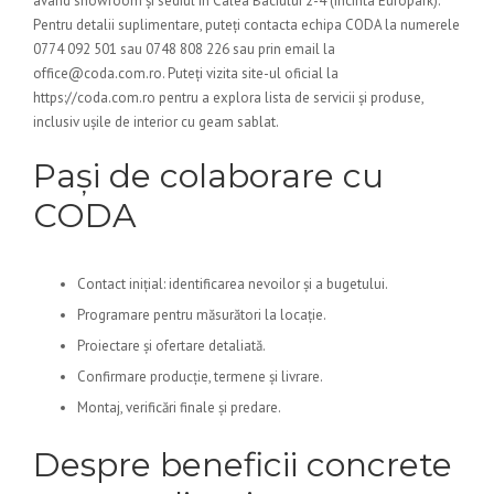
având showroom și sediul în Calea Baciului 2-4 (Incinta Europark).
Pentru detalii suplimentare, puteți contacta echipa CODA la numerele
0774 092 501 sau 0748 808 226 sau prin email la
office@coda.com.ro. Puteți vizita site-ul oficial la
https://coda.com.ro pentru a explora lista de servicii și produse,
inclusiv ușile de interior cu geam sablat.
Pași de colaborare cu
CODA
Contact inițial: identificarea nevoilor și a bugetului.
Programare pentru măsurători la locație.
Proiectare și ofertare detaliată.
Confirmare producție, termene și livrare.
Montaj, verificări finale și predare.
Despre beneficii concrete