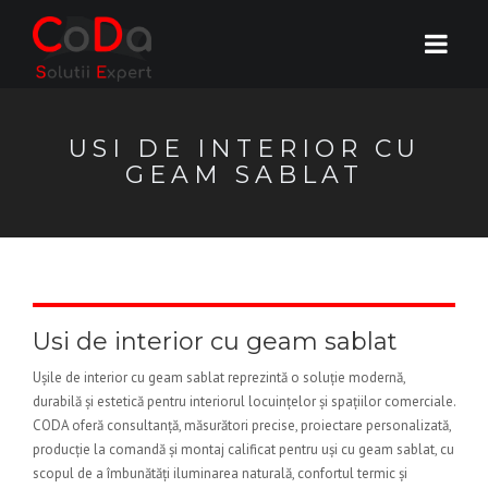
USI DE INTERIOR CU
GEAM SABLAT
Usi de interior cu geam sablat
Ușile de interior cu geam sablat reprezintă o soluție modernă,
durabilă și estetică pentru interiorul locuințelor și spațiilor comerciale.
CODA oferă consultanță, măsurători precise, proiectare personalizată,
producție la comandă și montaj calificat pentru uși cu geam sablat, cu
scopul de a îmbunătăți iluminarea naturală, confortul termic și