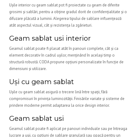
Ușile interior cu geam sablat pot fi proiectate cu geam de diferite
grosimi și sablări, pentru a obține gradul dorit de confidențialitate și o
difuzare plăcută a luminii. Alegerea tipului de sablare influențează
atât aspectul vizual, cât și rezistența la zgârieturi.
Geam sablat usi interior
Geamul sablat poate fi plasat atât în panouri complete, cât și ca
element decorativ în cadrul ușilor, menținând în același timp o
structură robustă. CODA propune opțiuni personalizate în funcție de
dimensiuni și utilizare.
Uși cu geam sablat
Ușile cu geam sablat asigură o trecere lină între spații, fără
compromisuri în privința luminozității. Finisările variate și sisteme de
prindere moderne permit adaptarea la orice design interior.
Geam sablat usi
Geamul sablat poate fi aplicat pe panouri individuale sau pe întreaga
lucrare a ușii, cu optiuni de sablare granulară sau opacă pentru un