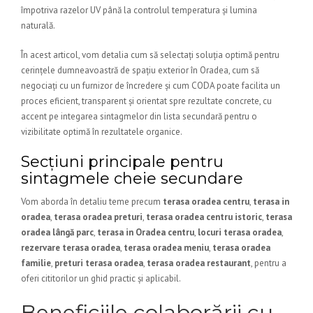
împotriva razelor UV până la controlul temperatura și lumina
naturală.
În acest articol, vom detalia cum să selectați soluția optimă pentru
cerințele dumneavoastră de spațiu exterior în Oradea, cum să
negociați cu un furnizor de încredere și cum CODA poate facilita un
proces eficient, transparent și orientat spre rezultate concrete, cu
accent pe integarea sintagmelor din lista secundară pentru o
vizibilitate optimă în rezultatele organice.
Secțiuni principale pentru
sintagmele cheie secundare
Vom aborda în detaliu teme precum
terasa oradea centru
,
terasa in
oradea
,
terasa oradea preturi
,
terasa oradea centru istoric
,
terasa
oradea lângă parc
,
terasa in Oradea centru
,
locuri terasa oradea
,
rezervare terasa oradea
,
terasa oradea meniu
,
terasa oradea
familie
,
preturi terasa oradea
,
terasa oradea restaurant
, pentru a
oferi cititorilor un ghid practic și aplicabil.
Beneficiile colaborării cu