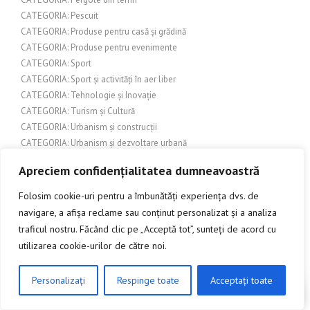
CATEGORIA: Pescuit
CATEGORIA: Produse pentru casă și grădină
CATEGORIA: Produse pentru evenimente
CATEGORIA: Sport
CATEGORIA: Sport și activități în aer liber
CATEGORIA: Tehnologie și Inovație
CATEGORIA: Turism și Cultură
CATEGORIA: Urbanism și construcții
CATEGORIA: Urbanism și dezvoltare urbană
CATEGORIA: Uși de garaj
Apreciem confidențialitatea dumneavoastră
CATEGORIA: Uși de interior
CATEGORIA: Uși și feronerie
Folosim cookie-uri pentru a îmbunătăți experiența dvs. de
CATEGORIA: Uși și porți de garaj
navigare, a afișa reclame sau conținut personalizat și a analiza
CATEGORIE: Cultură
traficul nostru. Făcând clic pe „Acceptă tot”, sunteți de acord cu
Categorie: Design exterior
utilizarea cookie-urilor de către noi.
CATEGORIE: Evenimente
Chimie
Personalizați
Respinge toate
Acceptați toate
CLICK AICI PENTRU A DISCUTA
Comerț
Comerț și afaceri