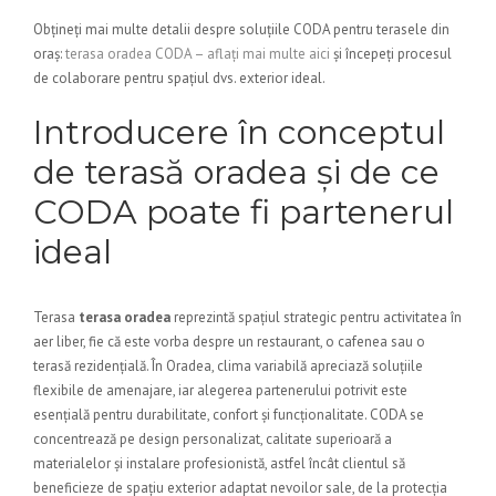
Obțineți mai multe detalii despre soluțiile CODA pentru terasele din
oraș:
terasa oradea CODA – aflați mai multe aici
și începeți procesul
de colaborare pentru spațiul dvs. exterior ideal.
Introducere în conceptul
de terasă oradea și de ce
CODA poate fi partenerul
ideal
Terasa
terasa oradea
reprezintă spațiul strategic pentru activitatea în
aer liber, fie că este vorba despre un restaurant, o cafenea sau o
terasă rezidențială. În Oradea, clima variabilă apreciază soluțiile
flexibile de amenajare, iar alegerea partenerului potrivit este
esențială pentru durabilitate, confort și funcționalitate. CODA se
concentrează pe design personalizat, calitate superioară a
materialelor și instalare profesionistă, astfel încât clientul să
beneficieze de spațiu exterior adaptat nevoilor sale, de la protecția