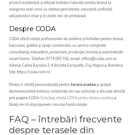
proiect rezidențial a utilizat închideri laterale pentru terasă la
marginea unei zone cu vânturi persistente, crescând confortul
utilizatorilor chiar și în zilele reci de primăvară.
Despre CODA
CODA oferă soluții profesionale de umbrire și închideri pentru terase,
balcoane, grădini și spații comerciale, cu servicii complete:
consultanță, măsurători, proiectare, producție, montaj și automatizări
smart home. Telefon: 0774 092 501, email: office@coda.com.ro.
Adresă: Calea Baciului 2-4 (Incinta Europark), Cluj-Napoca, România.
Site: https://coda.com.ro
Pentru o ofertă personalizată pentru
terasa oradea
și spațiul
dumneavoastră exterior, contactați-ne sau solicitați o discuție directă
prin pagina CODA:
Solicitați ofertă CODA pentru terasa oradea
și
lăsați-ne să vă propunem cea mai bună soluție.
FAQ – întrebări frecvente
despre terasele din