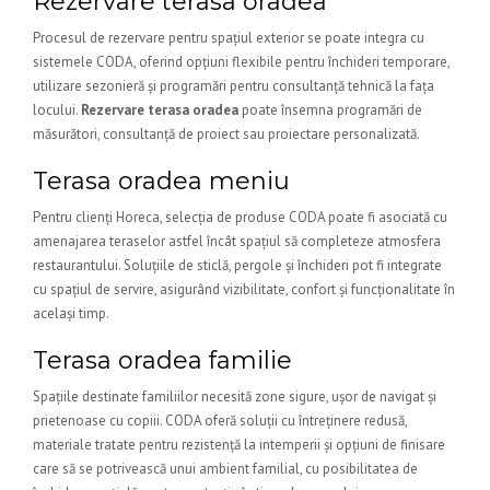
Rezervare terasa oradea
Procesul de rezervare pentru spațiul exterior se poate integra cu
sistemele CODA, oferind opțiuni flexibile pentru închideri temporare,
utilizare sezonieră și programări pentru consultanță tehnică la fața
locului.
Rezervare terasa oradea
poate însemna programări de
măsurători, consultanță de proiect sau proiectare personalizată.
Terasa oradea meniu
Pentru clienți Horeca, selecția de produse CODA poate fi asociată cu
amenajarea teraselor astfel încât spațiul să completeze atmosfera
restaurantului. Soluțiile de sticlă, pergole și închideri pot fi integrate
cu spațiul de servire, asigurând vizibilitate, confort și funcționalitate în
același timp.
Terasa oradea familie
Spațiile destinate familiilor necesită zone sigure, ușor de navigat și
prietenoase cu copiii. CODA oferă soluții cu întreținere redusă,
materiale tratate pentru rezistență la intemperii și opțiuni de finisare
care să se potrivească unui ambient familial, cu posibilitatea de