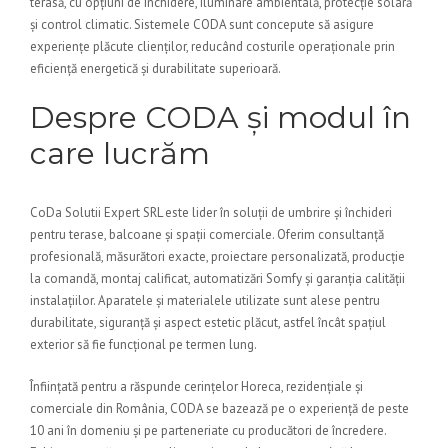
terasă, cu opțiuni de închidere, iluminare ambientală, protecție solară
și control climatic. Sistemele CODA sunt concepute să asigure
experiențe plăcute clienților, reducând costurile operaționale prin
eficiență energetică și durabilitate superioară.
Despre CODA și modul în
care lucrăm
CoDa Solutii Expert SRL este lider în soluții de umbrire și închideri
pentru terase, balcoane și spații comerciale. Oferim consultanță
profesională, măsurători exacte, proiectare personalizată, producție
la comandă, montaj calificat, automatizări Somfy și garanția calității
instalațiilor. Aparatele și materialele utilizate sunt alese pentru
durabilitate, siguranță și aspect estetic plăcut, astfel încât spațiul
exterior să fie funcțional pe termen lung.
Înființată pentru a răspunde cerințelor Horeca, rezidențiale și
comerciale din România, CODA se bazează pe o experiență de peste
10 ani în domeniu și pe parteneriate cu producători de încredere.