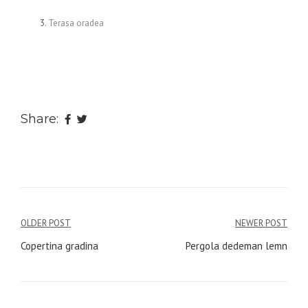
Terasa oradea
Share:
Navigare
OLDER POST
NEWER POST
în
Copertina gradina
Pergola dedeman lemn
articole