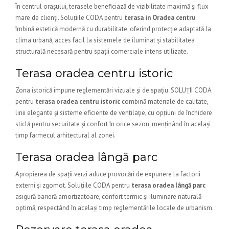
În centrul orașului, terasele beneficiază de vizibilitate maximă și flux
mare de clienți. Soluțiile CODA pentru
terasa in Oradea centru
îmbină estetică modernă cu durabilitate, oferind protecție adaptată la
clima urbană, acces facil la sistemele de iluminat și stabilitatea
structurală necesară pentru spații comerciale intens utilizate.
Terasa oradea centru istoric
Zona istorică impune reglementări vizuale și de spațiu. SOLUȚII CODA
pentru
terasa oradea centru istoric
combină materiale de calitate,
linii elegante și sisteme eficiente de ventilație, cu opțiuni de închidere
sticlă pentru securitate și confort în orice sezon, menținând în același
timp farmecul arhitectural al zonei.
Terasa oradea lângă parc
Apropierea de spații verzi aduce provocări de expunere la factorii
externi și zgomot. Soluțiile CODA pentru
terasa oradea lângă parc
asigură barieră amortizatoare, confort termic și iluminare naturală
optimă, respectând în același timp reglementările locale de urbanism.