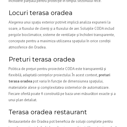
închidere parțială pentru protecție în timpul sezonului rece.
Locuri terasa oradea
Alegerea unui spațiu exterior potrivit implică analiza expunerii la
soare, a fluxului de clienți și a fluxului de aer. Soluțiile CODA includ
pergole bioclimatice, sisteme de ventilație și închideri transparente,
concepute pentru a maximiza utilizarea spațiului în orice condiții
atmosferice din Oradea.
Preturi terasa oradea
Politica de prețuri pentru proiectele CODA este transparentă și
flexibilă, adaptată cerințelor proiectului. În acest context,
preturi
terasa oradea
pot varia în funcție de dimensiunea spațiului,
materialele alese și complexitatea sistemelor de automatizare.
Fiecare ofertă poate fi construită pe baza unei măsurători exacte și a
unui plan detaliat.
Terasa oradea restaurant
Restaurantele din Oradea pot beneficia de soluții complete pentru