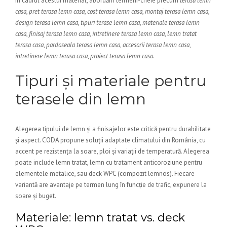
În cadrul acestui material, abordăm termeni-cheie precum
terasa lemn
casa
,
pret terasa lemn casa
,
cost terasa lemn casa
,
montaj terasa lemn casa
,
design terasa lemn casa
,
tipuri terase lemn casa
,
materiale terasa lemn
casa
,
finisaj terasa lemn casa
,
intretinere terasa lemn casa
,
lemn tratat
terasa casa
,
pardoseala terasa lemn casa
,
accesorii terasa lemn casa
,
intretinere lemn terasa casa
,
proiect terasa lemn casa
.
Tipuri și materiale pentru
terasele din lemn
Alegerea tipului de lemn și a finisajelor este critică pentru durabilitate
și aspect. CODA propune soluții adaptate climatului din România, cu
accent pe rezistența la soare, ploi și variații de temperatură. Alegerea
poate include lemn tratat, lemn cu tratament anticoroziune pentru
elementele metalice, sau deck WPC (compozit lemnos). Fiecare
variantă are avantaje pe termen lung în funcție de trafic, expunere la
soare și buget.
Materiale: lemn tratat vs. deck