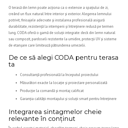
O terasă din lemn poate acționa ca o extensie a spațiului de zi,
creând un flux natural între interior și exterior. Alegerea lemnului
potrivit, finisajele adecvate și instalarea profesională asigură
durabilitate, rezistență la intemperii și întreținere redusă pe termen
lung. CODA oferă o gamă de soluții integrate: deck din lemn natural
sau compozit, pardoseli rezistente la umidire, protecții UV și sisteme
de etanșare care limitează pătrunderea umezelii.
De ce să alegi CODA pentru terasa
ta
Consultanță profesională la începutul proiectului
Măsurători exacte la locație și proiectare personalizată
Producție la comandă și montaj calificat
Garanția calității montajului și soluții smart pentru întreținere
Integrarea sintagmelor cheie
relevante în conținut