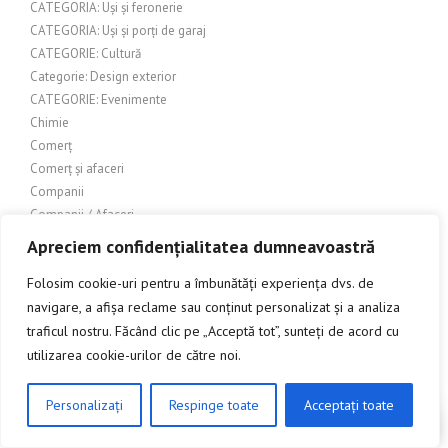
CATEGORIA: Uși și feronerie
CATEGORIA: Uși și porți de garaj
CATEGORIE: Cultură
Categorie: Design exterior
CATEGORIE: Evenimente
Chimie
Comerț
Comerț și afaceri
Companii
Companii / Afaceri
Companii și afaceri
Apreciem confidențialitatea dumneavoastră
COMPARATIE
Folosim cookie-uri pentru a îmbunătăți experiența dvs. de
Conectori pentru balustrade din sticla
navigare, a afișa reclame sau conținut personalizat și a analiza
Confectii metalice
CONSTRUCTII
traficul nostru. Făcând clic pe „Acceptă tot”, sunteți de acord cu
Construcții – Acoperișuri
utilizarea cookie-urilor de către noi.
Construcții – lemn
Construcții & Design Exterior
Personalizați
Respinge toate
Acceptați toate
CLICK AICI PENTRU A DISCUTA
Constructii > Uși metalice
Construcții exterioare