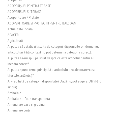
Acoperisuri
ACOPERIȘURI PENTRU TERASE
ACOPERISURI SI TERASE
Acoperitoare / Prelate
ACOPERITOARE SI PROTECTII PENTRU BALCOAN
Actualitate locală
AFACERI
Agricultură
Ai putea să detaliezi lista ta de categorii disponibile ori domeniul
articolului? Fără context nu pot determina categoria corectă.
Ai putea să-mi spui pe scurt despre ce este articolul pentru a-l
încadra corect?
Ai putea spune tema principală a articolului (ex. decorare/casa,
lifestyle, artă etc.)?
Ai vreo listă de categorii disponibile? Dacă nu, pot sugera: DIY (Fă-ți
singur).
Ambalaje
Ambalaje – folie transparenta
Amenajare casa si gradina
Amenajare curți