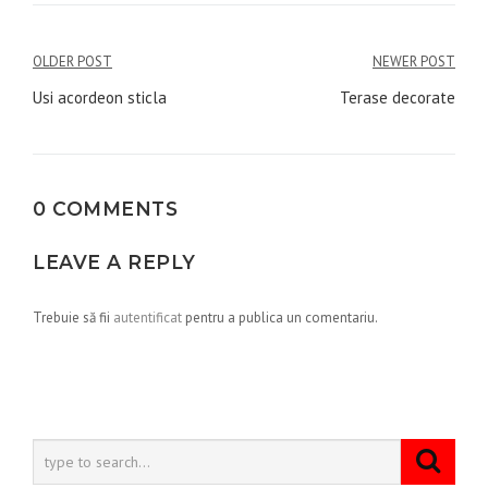
Navigare
OLDER POST
NEWER POST
în
Usi acordeon sticla
Terase decorate
articole
0 COMMENTS
LEAVE A REPLY
Trebuie să fii
autentificat
pentru a publica un comentariu.