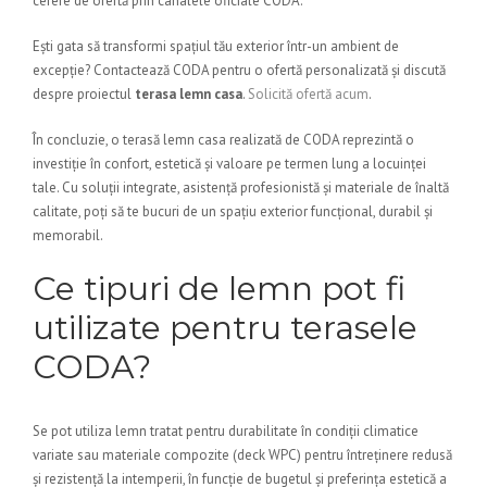
cerere de ofertă prin canalele oficiale CODA.
Ești gata să transformi spațiul tău exterior într-un ambient de
excepție? Contactează CODA pentru o ofertă personalizată și discută
despre proiectul
terasa lemn casa
.
Solicită ofertă acum
.
În concluzie, o terasă lemn casa realizată de CODA reprezintă o
investiție în confort, estetică și valoare pe termen lung a locuinței
tale. Cu soluții integrate, asistență profesionistă și materiale de înaltă
calitate, poți să te bucuri de un spațiu exterior funcțional, durabil și
memorabil.
Ce tipuri de lemn pot fi
utilizate pentru terasele
CODA?
Se pot utiliza lemn tratat pentru durabilitate în condiții climatice
variate sau materiale compozite (deck WPC) pentru întreținere redusă
și rezistență la intemperii, în funcție de bugetul și preferința estetică a