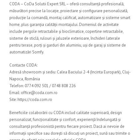
CODA – CoDa Solutii Expert SRL – oferă consultanță profesională,
măsurători precise la locație, proiectare și configurare personalizată,
producție la comandă, montaj calificat, automatizare și sisteme smart
home, plus garanția calității montajului. Domeniul de activitate
include pergole retractabile și bioclimatice, copertine retractabile,
sisteme de sticlă, rulouri și jaluzele exterioare, închideri laterale
pentru terase, porți și garduri din aluminiu, uși de garaj și sisteme de
automatizări Somfy.
Contacte CODA:
Adresă showroom și sediu: Calea Baciului 2-4 (Incinta Europark), Cluj-
Napoca, România
Telefon: 0774 092 501 / 0748 808 226
Email: office@coda.com.ro
Site: https://coda.com.ro
Beneficiile colaborării cu CODA includ calitate superioară, design
personalizat, funcționalitate și confort, experiență îndelungată și
consultanță profesionistă pentru fiecare proiect. Dacă ai nevoie de
informații specifice sau dorești să discuți un proiect, sună sau trimite o