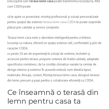
Descoperă cum
terasa lemn casa
poate transforma locuința ta. Află
cum CODA poate
să te ajute cu proiectare, montaj profesional și soluții personalizate
pentru spațiul tău exterior.
terasa lemn casa CODA
te poate surprinde
plăcut prin calitate și servicii complete.
Terasa lemn casa este o abordare inteligentă pentru a îmbina
locuința cu natura, oferind un spațiu exterior util, confortabil și plin de
caracter. CODA,
cu peste 10 ani de experiență în soluții de umbrire, închideri și
accesorii pentru terase, propune sisteme de înaltă calitate, adaptate
specificului românesc, de la condiții climatice variate la cerințe de
design interior și exterior. În această sinteză, vom detalia tipuri,
materiale, finisaje, costuri, Montaj terasa lemn casa, designul terasei
din lemn, precum și pașii pentru o colaborare eficientă cu CODA.
Ce înseamnă o terasă din
lemn pentru casa ta