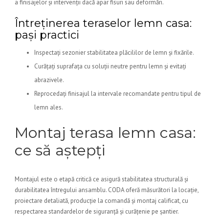
a finisajelor și intervenții dacă apar fisuri sau deformări.
Întreținerea teraselor lemn casa:
pași practici
Inspectați sezonier stabilitatea plăcililor de lemn și fixările.
Curățați suprafața cu soluții neutre pentru lemn și evitați
abrazivele.
Reprocedați finisajul la intervale recomandate pentru tipul de
lemn ales.
Montaj terasa lemn casa:
ce să aștepți
Montajul este o etapă critică ce asigură stabilitatea structurală și
durabilitatea întregului ansamblu. CODA oferă măsurători la locație,
proiectare detaliată, producție la comandă și montaj calificat, cu
respectarea standardelor de siguranță și curățenie pe șantier.