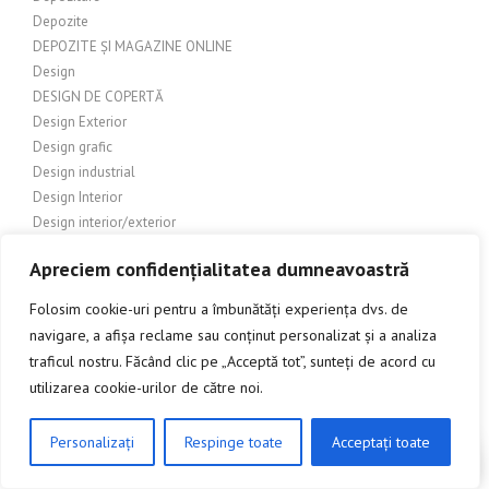
Depozite
DEPOZITE ȘI MAGAZINE ONLINE
Design
DESIGN DE COPERTĂ
Design Exterior
Design grafic
Design industrial
Design Interior
Design interior/exterior
DESIGN ȘI AMENAJĂRI EXTERIOARE
Apreciem confidențialitatea dumneavoastră
Design și Arhitectură
Design și arhitectură exterioară
Folosim cookie-uri pentru a îmbunătăți experiența dvs. de
Design și Estetică
navigare, a afișa reclame sau conținut personalizat și a analiza
Design și Publicitate
traficul nostru. Făcând clic pe „Acceptă tot”, sunteți de acord cu
Diverse
utilizarea cookie-urilor de către noi.
DIVERTIMENT
Divertisment
Personalizați
Respinge toate
Acceptați toate
DIY
CLICK AICI PENTRU A DISCUTA
DIY (Do It Yourself)