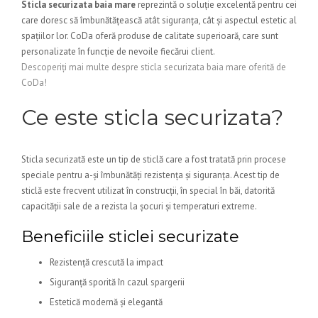
Sticla securizata baia mare
reprezintă o soluție excelentă pentru cei
care doresc să îmbunătățească atât siguranța, cât și aspectul estetic al
spațiilor lor. CoDa oferă produse de calitate superioară, care sunt
personalizate în funcție de nevoile fiecărui client.
Descoperiți mai multe despre sticla securizata baia mare oferită de
CoDa!
Ce este sticla securizata?
Sticla securizată este un tip de sticlă care a fost tratată prin procese
speciale pentru a-și îmbunătăți rezistența și siguranța. Acest tip de
sticlă este frecvent utilizat în construcții, în special în băi, datorită
capacității sale de a rezista la șocuri și temperaturi extreme.
Beneficiile sticlei securizate
Rezistență crescută la impact
Siguranță sporită în cazul spargerii
Estetică modernă și elegantă