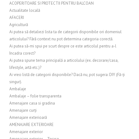
ACOPERITOARE SI PROTECTII PENTRU BALCOAN
Actualitate locală
AFACERI
Agricultură
Ai putea să detaliezi lista ta de categorii disponibile ori domeniul
articolului? Fără context nu pot determina categoria corectă.
Ai putea să-mi spui pe scurt despre ce este articolul pentru a-l
încadra corect?
Ai putea spune tema principală a articolului (ex. decorare/casa,
lifestyle, artă etc.)?
Ai vreo listă de categorii disponibile? Dacă nu, pot sugera: DIY (Fă-ți
singur).
Ambalaje
Ambalaje – folie transparenta
Amenajare casa si gradina
Amenajare curți
Amenajare exterioară
AMENAJARE EXTERIOARE
Amenajare exterior
Amenajare exterior – Terase