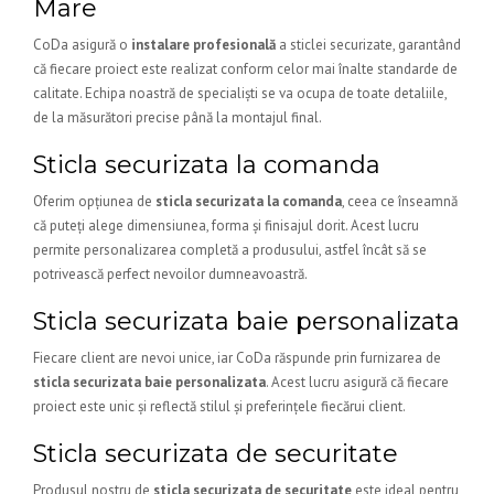
Mare
CoDa asigură o
instalare profesională
a sticlei securizate, garantând
că fiecare proiect este realizat conform celor mai înalte standarde de
calitate. Echipa noastră de specialiști se va ocupa de toate detaliile,
de la măsurători precise până la montajul final.
Sticla securizata la comanda
Oferim opțiunea de
sticla securizata la comanda
, ceea ce înseamnă
că puteți alege dimensiunea, forma și finisajul dorit. Acest lucru
permite personalizarea completă a produsului, astfel încât să se
potrivească perfect nevoilor dumneavoastră.
Sticla securizata baie personalizata
Fiecare client are nevoi unice, iar CoDa răspunde prin furnizarea de
sticla securizata baie personalizata
. Acest lucru asigură că fiecare
proiect este unic și reflectă stilul și preferințele fiecărui client.
Sticla securizata de securitate
Produsul nostru de
sticla securizata de securitate
este ideal pentru