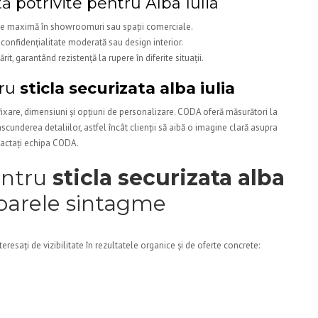
tă potrivite pentru Alba Iulia
itate maximă în showroomuri sau spații comerciale.
 confidențialitate moderată sau design interior.
rit, garantând rezistență la rupere în diferite situații.
tru
sticla securizata alba iulia
 fixare, dimensiuni și opțiuni de personalizare. CODA oferă măsurători la
ascunderea detaliilor, astfel încât clienții să aibă o imagine clară asupra
ntactați echipa CODA.
pentru
sticla securizata alba
toarele sintagme
eresați de vizibilitate în rezultatele organice și de oferte concrete: