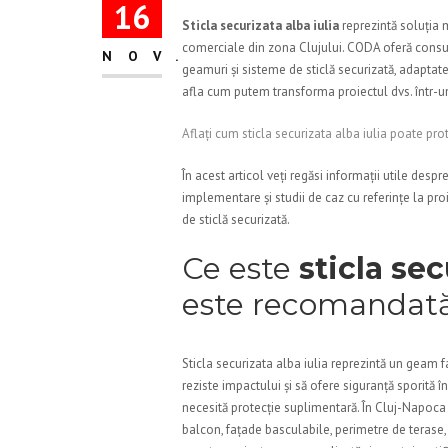
16
Sticla securizata alba iulia
reprezintă soluția m
comerciale din zona Clujului. CODA oferă consul
NOV.
geamuri și sisteme de sticlă securizată, adaptate
afla cum putem transforma proiectul dvs. într-un 
Aflați cum sticla securizata alba iulia poate p
În acest articol veți regăsi informații utile despr
implementare și studii de caz cu referințe la pr
de sticlă securizată.
Ce este
sticla sec
este recomandat
Sticla securizata alba iulia reprezintă un geam fa
reziste impactului și să ofere siguranță sporită î
necesită protecție suplimentară. În Cluj-Napoca ș
balcon, fațade basculabile, perimetre de terase,