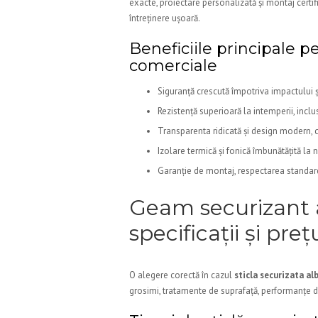
exacte, proiectare personalizată și montaj certi
întreținere ușoară.
Beneficiile principale p
comerciale
Siguranță crescută împotriva impactului și
Rezistență superioară la intemperii, inclu
Transparenta ridicată și design modern, ca
Izolare termică și fonică îmbunătățită la 
Garanție de montaj, respectarea standard
Geam securizant al
specificații și preț
O alegere corectă în cazul
sticla securizata alb
grosimi, tratamente de suprafață, performanțe de