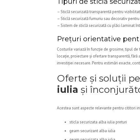
Tipuri de sticlă securiza
– Sticlă securizată transparentă pentru vizibil
– Sticlă securizată fumuriu sau decorativ pentru
– Sistem de sticlă securizată cu plăci laminat întă
Prețuri orientative pen
Costurile variază în funcție de grosime, tipul de
locație, proiectare și ofertare transparentă, fără 
investiției necesare. Pentru estimări exacte, co
Oferte și soluții 
iulia
și înconjură
Acestea sunt aspecte relevante pentru cititori int
sticla securizata alba iulia preturi
geam securizant alba iulia
geam securizata alba iulia