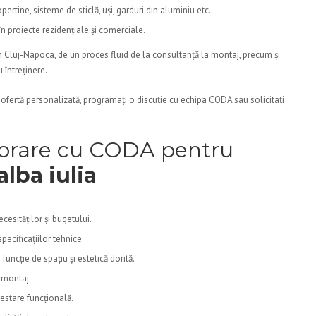
pertine, sisteme de sticlă, uși, garduri din aluminiu etc.
în proiecte rezidențiale și comerciale.
n Cluj-Napoca, de un proces fluid de la consultanță la montaj, precum și
 întreținere.
 o ofertă personalizată, programați o discuție cu echipa CODA sau solicitați
borare cu CODA pentru
alba iulia
cesităților și bugetului.
specificațiilor tehnice.
funcție de spațiu și estetică dorită.
 montaj.
 testare funcțională.