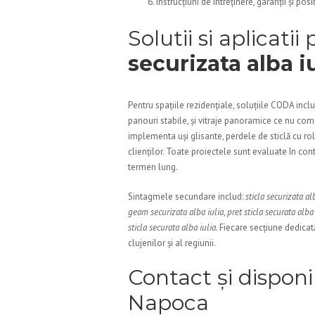
Instrucțiuni de întreținere, garanții și pos
Solutii si aplicati
securizata alba i
Pentru spațiile rezidențiale, soluțiile CODA inclu
panouri stabile, și vitraje panoramice ce nu com
implementa uși glisante, perdele de sticlă cu ro
clienților. Toate proiectele sunt evaluate în conte
termen lung.
Sintagmele secundare includ:
sticla securizata al
geam securizata alba iulia
,
pret sticla securata alba 
sticla securata alba iulia
. Fiecare secțiune dedicat
clujenilor și al regiunii.
Contact și disponib
Napoca