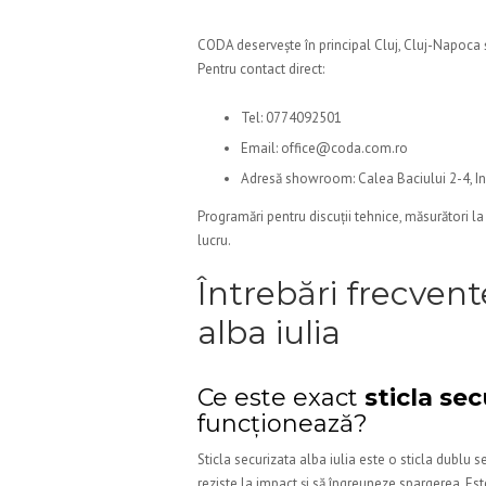
CODA deservește în principal Cluj, Cluj-Napoca ș
Pentru contact direct:
Tel: 0774092501
Email: office@coda.com.ro
Adresă showroom: Calea Baciului 2-4, I
Programări pentru discuții tehnice, măsurători l
lucru.
Întrebări frecvent
alba iulia
Ce este exact
sticla sec
funcționează?
Sticla securizata alba iulia este o sticla dublu s
reziste la impact și să îngreuneze spargerea. Est