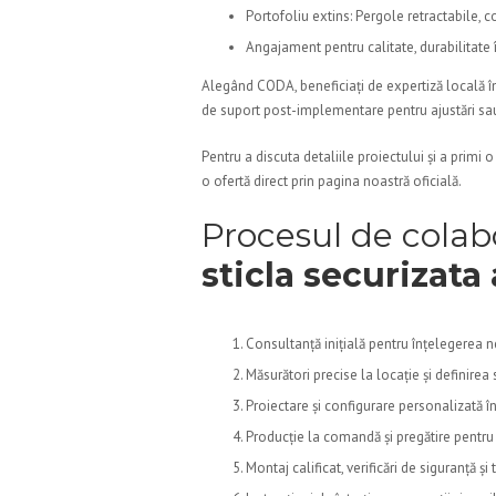
Portofoliu extins: Pergole retractabile, co
Angajament pentru calitate, durabilitate 
Alegând CODA, beneficiați de expertiză locală î
de suport post-implementare pentru ajustări sau
Pentru a discuta detaliile proiectului și a primi
o ofertă direct prin pagina noastră oficială.
Procesul de cola
sticla securizata 
Consultanță inițială pentru înțelegerea ne
Măsurători precise la locație și definirea 
Proiectare și configurare personalizată în 
Producție la comandă și pregătire pentru
Montaj calificat, verificări de siguranță și