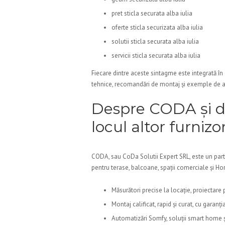
pret sticla securata alba iulia
oferte sticla securizata alba iulia
solutii sticla securata alba iulia
servicii sticla securata alba iulia
Fiecare dintre aceste sintagme este integrată în c
tehnice, recomandări de montaj și exemple de apl
Despre CODA și d
locul altor furnizor
CODA, sau CoDa Solutii Expert SRL, este un parte
pentru terase, balcoane, spații comerciale și Ho
Măsurători precise la locație, proiectare
Montaj calificat, rapid și curat, cu garanți
Automatizări Somfy, soluții smart home și