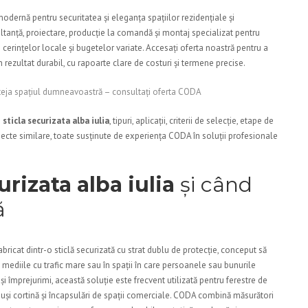
odernă pentru securitatea și eleganța spațiilor rezidențiale și
tanță, proiectare, producție la comandă și montaj specializat pentru
 cerințelor locale și bugetelor variate. Accesați oferta noastră pentru a
rezultat durabil, cu rapoarte clare de costuri și termene precise.
roteja spațiul dumneavoastră – consultați oferta CODA
e
sticla securizata alba iulia
, tipuri, aplicații, criterii de selecție, etape de
oiecte similare, toate susținute de experiența CODA în soluții profesionale
urizata alba iulia
și când
ă
bricat dintr-o sticlă securizată cu strat dublu de protecție, conceput să
n mediile cu trafic mare sau în spații în care persoanele sau bunurile
i împrejurimi, această soluție este frecvent utilizată pentru ferestre de
 uși cortină și încapsulări de spații comerciale. CODA combină măsurători