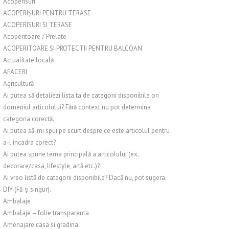
Acoperisuri
ACOPERIȘURI PENTRU TERASE
ACOPERISURI SI TERASE
Acoperitoare / Prelate
ACOPERITOARE SI PROTECTII PENTRU BALCOAN
Actualitate locală
AFACERI
Agricultură
Ai putea să detaliezi lista ta de categorii disponibile ori
domeniul articolului? Fără context nu pot determina
categoria corectă.
Ai putea să-mi spui pe scurt despre ce este articolul pentru
a-l încadra corect?
Ai putea spune tema principală a articolului (ex.
decorare/casa, lifestyle, artă etc.)?
Ai vreo listă de categorii disponibile? Dacă nu, pot sugera:
DIY (Fă-ți singur).
Ambalaje
Ambalaje – folie transparenta
Amenajare casa si gradina