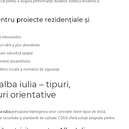
ficat pentru a asigura performanțe durabile, estetică modernă și
entru proiecte rezidențiale și
 intruziunilor.
siv vânt și ploi abundente.
re valorifică spațiul.
nivelul ansamblului.
elor locale și normelor de siguranță.
ba iulia – tipuri,
uri orientative
a iulia
presupune înțelegerea unor concepte cheie: tipuri de sticlă,
 securitate și standarde de calitate. CODA oferă soluții adaptate pentru: