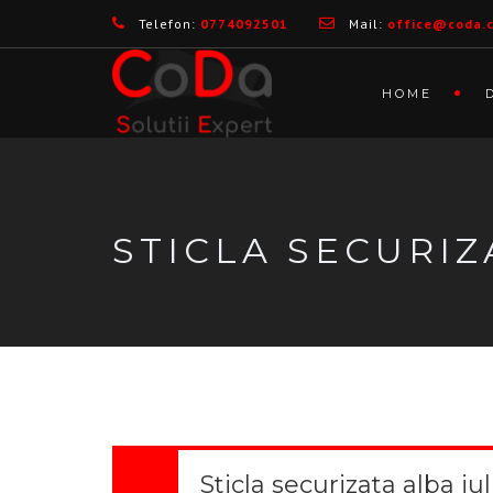
Telefon:
0774092501
Mail:
office@coda.
HOME
STICLA SECURIZ
Sticla securizata alba iul