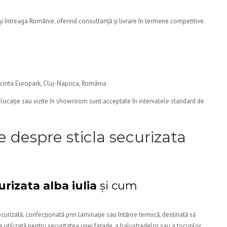
i întreaga Românie, oferind consultanță și livrare în termene competitive.
ncinta Europark, Cluj-Napoca, România
a locație sau vizite în showroom sunt acceptate în intervalele standard de
e despre sticla securizata
urizata alba iulia
și cum
ecurizată, confecționată prin laminație sau întărire termică, destinată să
e utilizată pentru securitatea unei fațade, a balustradelor sau a tocurilor