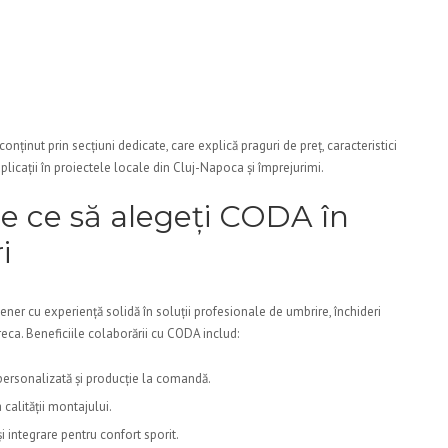
onținut prin secțiuni dedicate, care explică praguri de preț, caracteristici
icații în proiectele locale din Cluj-Napoca și împrejurimi.
e ce să alegeți CODA în
i
ner cu experiență solidă în soluții profesionale de umbrire, închideri
reca. Beneficiile colaborării cu CODA includ:
 personalizată și producție la comandă.
a calității montajului.
 integrare pentru confort sporit.