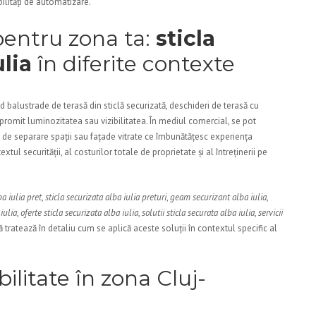
ibilități de automatizare.
i pentru zona ta:
sticla
ulia
în diferite contexte
d balustrade de terasă din sticlă securizată, deschideri de terasă cu
promit luminozitatea sau vizibilitatea. În mediul comercial, se pot
l de separare spații sau fațade vitrate ce îmbunătățesc experiența
xtul securității, al costurilor totale de proprietate și al întreținerii pe
ba iulia pret
,
sticla securizata alba iulia preturi
,
geam securizant alba iulia
,
iulia
,
oferte sticla securizata alba iulia
,
solutii sticla securata alba iulia
,
servicii
ă tratează în detaliu cum se aplică aceste soluții în contextul specific al
ilitate în zona Cluj-