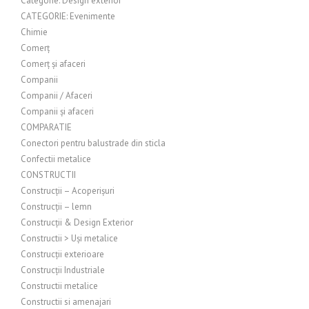
Categorie: Design exterior
CATEGORIE: Evenimente
Chimie
Comerț
Comerț și afaceri
Companii
Companii / Afaceri
Companii și afaceri
COMPARATIE
Conectori pentru balustrade din sticla
Confectii metalice
CONSTRUCTII
Construcții – Acoperișuri
Construcții – lemn
Construcții & Design Exterior
Constructii > Uși metalice
Construcții exterioare
Construcții Industriale
Constructii metalice
Constructii si amenajari