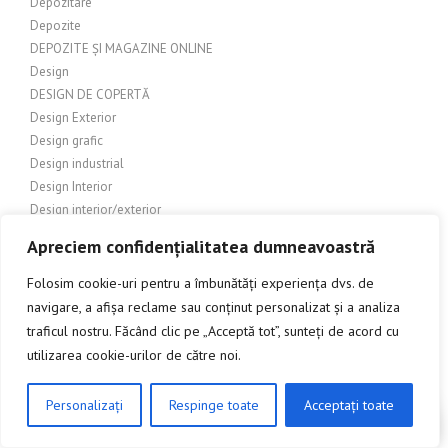
Depozitare
Depozite
DEPOZITE ȘI MAGAZINE ONLINE
Design
DESIGN DE COPERTĂ
Design Exterior
Design grafic
Design industrial
Design Interior
Design interior/exterior
DESIGN ȘI AMENAJĂRI EXTERIOARE
Apreciem confidențialitatea dumneavoastră
Design și Arhitectură
Design și arhitectură exterioară
Folosim cookie-uri pentru a îmbunătăți experiența dvs. de
Design și Estetică
navigare, a afișa reclame sau conținut personalizat și a analiza
Design și Publicitate
traficul nostru. Făcând clic pe „Acceptă tot”, sunteți de acord cu
Diverse
utilizarea cookie-urilor de către noi.
DIVERTIMENT
Divertisment
Personalizați
Respinge toate
Acceptați toate
CLICK AICI PENTRU A DISCUTA
DIY
DIY (Do It Yourself)