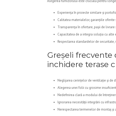
Alegerea furnizorului este crucială pentru longevi
Experiența în proiecte similare și portofol
Calitatea materialelor, garanțiile oferite 
Transparența în ofertare, pașii de livrare 
Capacitatea de a integra soluția cu alt
Respectarea standardelor de securitate, s
Greșeli frecvente 
inchidere terase c
Neglijarea cerințelor de ventilație și de d
Alegerea unei folii cu grosime insuficien
Nedefinirea clară a modului de întreținer
Ignorarea necesității integrării cu infrastru
Nerespectarea termenelor de montaj și a 