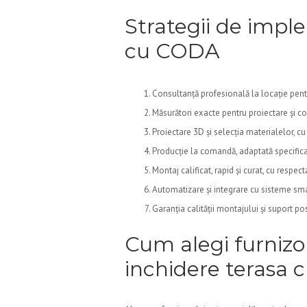
Strategii de impl
cu CODA
Consultanță profesională la locație pentru
Măsurători exacte pentru proiectare și co
Proiectare 3D și selecția materialelor, cu c
Producție la comandă, adaptată specificați
Montaj calificat, rapid și curat, cu respe
Automatizare și integrare cu sisteme sm
Garanția calității montajului și suport po
Cum alegi furnizor
inchidere terasa c