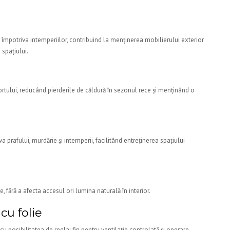
 împotriva intemperiilor, contribuind la menținerea mobilierului exterior
 spațiului.
rtului, reducând pierderile de căldură în sezonul rece și menținând o
va prafului, murdărie și intemperii, facilitând entreținerea spațiului
e
e, fără a afecta accesul ori lumina naturală în interior.
cu folie
u posibilitatea de reglaj fin pentru ventilație controlată și operare