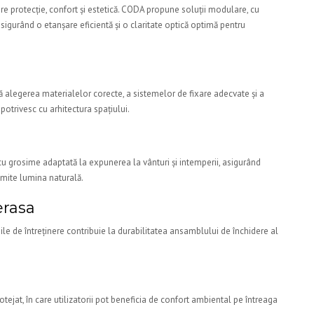
pre protecție, confort și estetică. CODA propune soluții modulare, cu
asigurând o etanșare eficientă și o claritate optică optimă pentru
ă alegerea materialelor corecte, a sistemelor de fixare adecvate și a
otrivesc cu arhitectura spațiului.
, cu grosime adaptată la expunerea la vânturi și intemperii, asigurând
omite lumina naturală.
erasa
ile de întreținere contribuie la durabilitatea ansamblului de închidere al
tejat, în care utilizatorii pot beneficia de confort ambiental pe întreaga