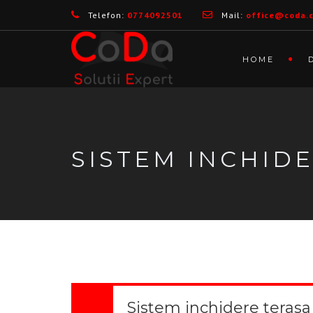
Telefon:
0774092501
Mail:
office@coda.
HOME
SISTEM INCHIDE
Sistem inchidere terasa 