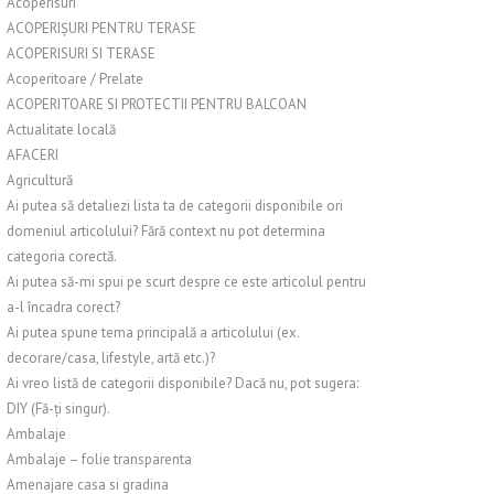
Acoperisuri
ACOPERIȘURI PENTRU TERASE
ACOPERISURI SI TERASE
Acoperitoare / Prelate
ACOPERITOARE SI PROTECTII PENTRU BALCOAN
Actualitate locală
AFACERI
Agricultură
Ai putea să detaliezi lista ta de categorii disponibile ori
domeniul articolului? Fără context nu pot determina
categoria corectă.
Ai putea să-mi spui pe scurt despre ce este articolul pentru
a-l încadra corect?
Ai putea spune tema principală a articolului (ex.
decorare/casa, lifestyle, artă etc.)?
Ai vreo listă de categorii disponibile? Dacă nu, pot sugera:
DIY (Fă-ți singur).
Ambalaje
Ambalaje – folie transparenta
Amenajare casa si gradina