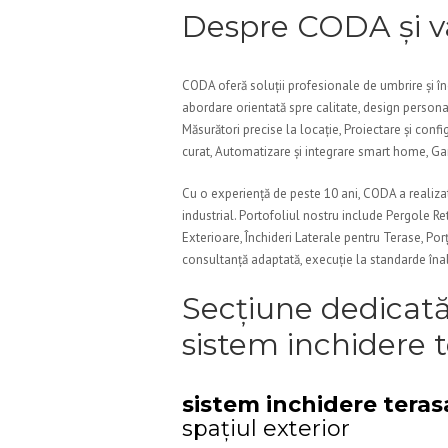
Despre CODA și va
CODA oferă soluții profesionale de umbrire și înc
abordare orientată spre calitate, design persona
Măsurători precise la locație, Proiectare și confi
curat, Automatizare și integrare smart home, Gara
Cu o experiență de peste 10 ani, CODA a realizat 
industrial. Portofoliul nostru include Pergole Ret
Exterioare, Închideri Laterale pentru Terase, Po
consultanță adaptată, execuție la standarde înal
Secțiune dedicat
sistem inchidere t
sistem inchidere terasa
spațiul exterior