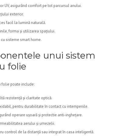
elor UV, asigurând comfort pe tot parcursul anului.
țiului exterior.
cces facil la lumină naturală.
le, forma și utilizarea spațiului.
ea cu sisteme smart home.
ponentele unui sistem
u folie
 folie poate include:
tă rezistență și claritate optică.
xidabil, pentru durabilitate în contact cu intemperiile.
gurând operare ușoară și protectie anti-inghețare.
meabilitatea aerului și umezelii.
u control de la distanță sau integrat în casa inteligentă.