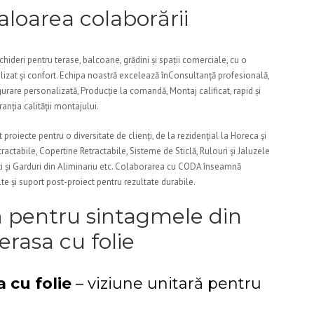
loarea colaborării
hideri pentru terase, balcoane, grădini și spații comerciale, cu o
lizat și confort. Echipa noastră excelează înConsultanță profesională,
gurare personalizată, Producție la comandă, Montaj calificat, rapid și
nția calității montajului.
proiecte pentru o diversitate de clienți, de la rezidențial la Horeca și
ractabile, Copertine Retractabile, Sisteme de Sticlă, Rulouri și Jaluzele
rți și Garduri din Aliminariu etc. Colaborarea cu CODA înseamnă
te și suport post-proiect pentru rezultate durabile.
ă pentru sintagmele din
erasa cu folie
 cu folie
– viziune unitară pentru