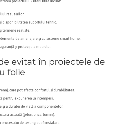
tatea proiectului. Criterii utile includ:
iul realizărilor.
și disponibilitatea suportului tehnic.
și termene realiste.
e elemente de amenajare și cu sisteme smart home.
iguranță și protecție a mediului.
de evitat în proiectele de
u folie
renaj, care pot afecta confortul și durabilitatea.
tă pentru expunerea la intemperii.
e și a duratei de viață a componentelor.
ctura actuală (țeluri, prize, lumini).
procesului de testing după instalare.