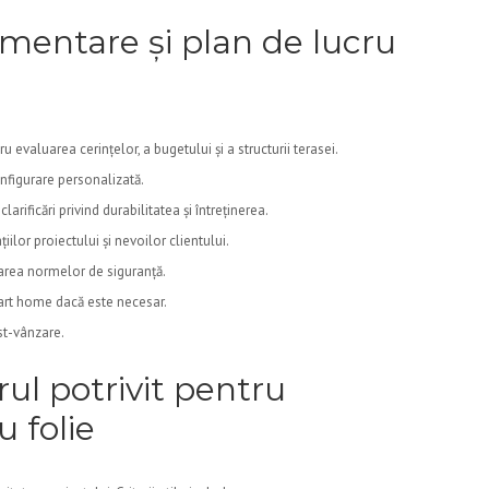
ementare și plan de lucru
 evaluarea cerințelor, a bugetului și a structurii terasei.
nfigurare personalizată.
larificări privind durabilitatea și întreținerea.
ilor proiectului și nevoilor clientului.
ctarea normelor de siguranță.
art home dacă este necesar.
st-vânzare.
ul potrivit pentru
u folie