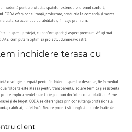
ia modernă pentru protecția spațiilor exterioare, oferind confort,
ului. CODA oferă consultanță, proiectare, producție la comandă și montaj
merciale, cu accent pe durabilitate și finisaje premium.
tr-un spațiu protejat, cu confort sporit și aspect premium. Aflați mai
CODA
și cum putem optimiza proiectul dumneavoastră.
stem inchidere terasa cu
intă o soluție integrată pentru închiderea spațiilor deschise, fie în mediul
Folia folosită este aleasă pentru transparență, izolare termică și rezistență
i poate implica perdele din folie, panouri din folie consolidată sau filme
terasei și de buget. CODA se diferențiază prin consultanță profesională,
taj calificat, astfel încât fiecare proiect să atingă standarde înalte de
ntru clienți