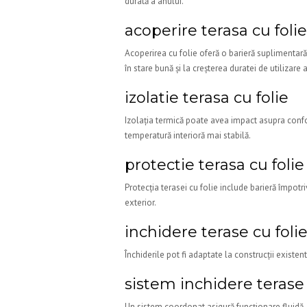
durată a anului.
acoperire terasa cu folie
Acoperirea cu folie oferă o barieră suplimentară
în stare bună și la creșterea duratei de utilizare a
izolatie terasa cu folie
Izolația termică poate avea impact asupra confo
temperatură interioră mai stabilă.
protectie terasa cu folie
Protecția terasei cu folie include barieră împotri
exterior.
inchidere terase cu foli
Închiderile pot fi adaptate la construcții existent
sistem inchidere terase 
Un sistem coordonat asigură funcționare fluidă, c