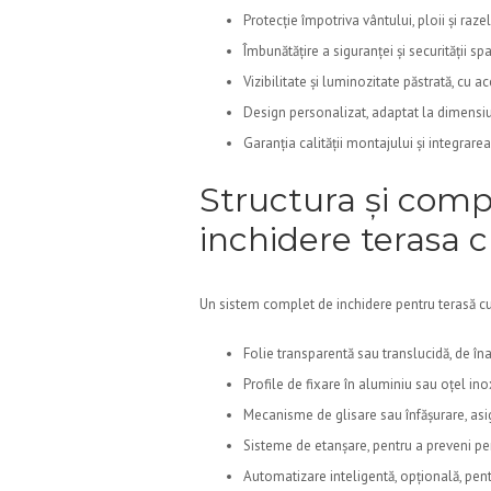
Protecție împotriva vântului, ploii și raz
Îmbunătățire a siguranței și securității spa
Vizibilitate și luminozitate păstrată, cu a
Design personalizat, adaptat la dimensiuni
Garanția calității montajului și integrar
Structura și com
inchidere terasa c
Un sistem complet de inchidere pentru terasă cu
Folie transparentă sau translucidă, de înal
Profile de fixare în aluminiu sau oțel ino
Mecanisme de glisare sau înfășurare, asi
Sisteme de etanșare, pentru a preveni per
Automatizare inteligentă, opțională, pentr