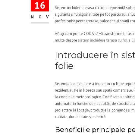
16
Sistem inchidere terasa cu folie reprezintă soluț
siguranță și funcționalitate pe tot parcursul an
NOV.
profesionist pentru terase, balcoane și spații co
Aflați cum poate CODA să vă transforme terasa în
multe despre
sistem inchidere terasa cu folie 
Introducere în si
folie
Sistemul de inchidere a teraselor cu folie reprez
rezidențial, fie în Horeca sau spații comerciale. 
la condițiile meteorologice. Codificarea soluție
automate, în funcție de necesități, de structura 
proiectare la locație, producție la comandă și mon
calitate, durabilitate și estetică.
Beneficiile principale pe