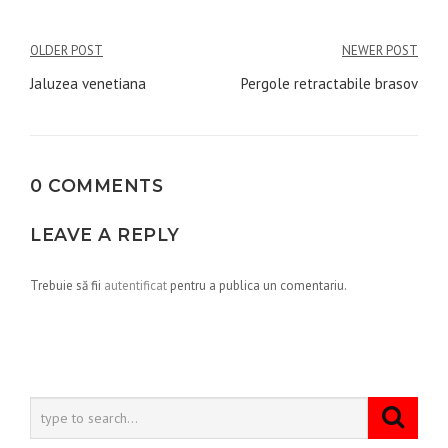
Navigare
OLDER POST
NEWER POST
în
Jaluzea venetiana
Pergole retractabile brasov
articole
0 COMMENTS
LEAVE A REPLY
Trebuie să fii
autentificat
pentru a publica un comentariu.