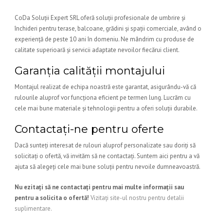
CoDa Soluții Expert SRL oferă soluții profesionale de umbrire și
închideri pentru terase, balcoane, grădini și spații comerciale, având o
experiență de peste 10 ani în domeniu. Ne mândrim cu produse de
calitate superioară și servicii adaptate nevoilor fiecărui client.
Garanția calității montajului
Montajul realizat de echipa noastră este garantat, asigurându-vă că
rulourile aluprof vor funcționa eficient pe termen lung. Lucrăm cu
cele mai bune materiale și tehnologii pentru a oferi soluții durabile.
Contactați-ne pentru oferte
Dacă sunteți interesat de rulouri aluprof personalizate sau doriți să
solicitați o ofertă, vă invităm să ne contactați. Suntem aici pentru a vă
ajuta să alegeți cele mai bune soluții pentru nevoile dumneavoastră.
Nu ezitați să ne contactați pentru mai multe informații sau
pentru a solicita o ofertă!
Vizitați site-ul nostru pentru detalii
suplimentare.