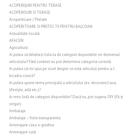
ACOPERIȘURI PENTRU TERASE
ACOPERISURI SI TERASE
Acoperitoare / Prelate
ACOPERITOARE SI PROTECTII PENTRU BALCOAN
Actualitate locală
AFACERI
Agricultură
Ai putea să detaliezi lista ta de categorii disponibile ori domeniul
articolului? Fără context nu pot determina categoria corectă.
Ai putea să-mi spui pe scurt despre ce este articolul pentru a-l
încadra corect?
Ai putea spune tema principală a articolului (ex. decorare/casa,
lifestyle, artă etc.)?
Ai vreo listă de categorii disponibile? Dacă nu, pot sugera: DIY (Fă-ți
singur).
Ambalaje
Ambalaje – folie transparenta
Amenajare casa si gradina
Amenajare curți