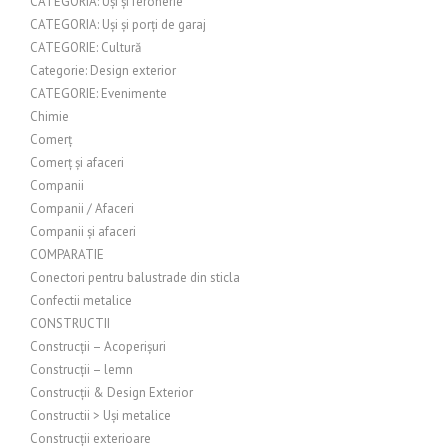
CATEGORIA: Uși și feronerie
CATEGORIA: Uși și porți de garaj
CATEGORIE: Cultură
Categorie: Design exterior
CATEGORIE: Evenimente
Chimie
Comerț
Comerț și afaceri
Companii
Companii / Afaceri
Companii și afaceri
COMPARATIE
Conectori pentru balustrade din sticla
Confectii metalice
CONSTRUCTII
Construcții – Acoperișuri
Construcții – lemn
Construcții & Design Exterior
Constructii > Uși metalice
Construcții exterioare