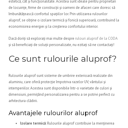
estetică, cât și funcționalitate. Acestea sunt ideale pentru proprietari
de locuințe, firme de construcții și oameni de afaceri care doresc să
îmbunătățească confortul spațiilor lor. Prin utilizarea rulourilor
aluprof, se obține o izolare termică și fonică superioară, contribuind la
economisirea energiei și la creșterea confortului interior.
Dacă doriți să explorați mai multe despre
rulouri aluprof de la CODA
și să beneficiați de soluții personalizate, nu ezitați să ne contactați!
Ce sunt rulourile aluprof?
Rulourile aluprof sunt sisteme de umbrire exterioară realizate din
aluminiu, care oferă protecție împotriva razelor UV, vântului și
intemperiilor. Acestea sunt disponibile într-o varietate de culori și
dimensiuni, permițând personalizarea pentru a se potrivi perfect cu
arhitectura clădirii.
Avantajele rulourilor aluprof
Izolare termică
: Rulourile aluprof contribuie la menținerea