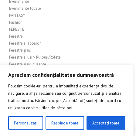
Evenimente
Evenimente locale
FANTASY
Fashion
FERESTE
Ferestre
Ferestre si accesorii
Ferestre și uși
Ferestre si usi > Rulouri/Rolete
Ferestre și uși glisante
Ferestre și uși termoizolate (termopane)
Apreciem confidențialitatea dumneavoastră
FERESTRE SI USI TERMOPAN
FERESTRE SI USI TERMOPANE
Folosim cookie-uri pentru a îmbunătăți experiența dvs. de
Ferestre termopan
navigare, a afișa reclame sau conținut personalizat și a analiza
Ferestre termopane
traficul nostru. Făcând clic pe „Acceptă tot”, sunteți de acord cu
Ferestre, usi si accesorii
utilizarea cookie-urilor de către noi.
Ferestre, Uși, Tâmplărie
FERONERIE
Personalizați
Respinge toate
Acceptați toate
CLICK AICI PENTRU A DISCUTA
FERONERIE SI ACCESORII
Feronerie și accesorii pentru uși și ferestre