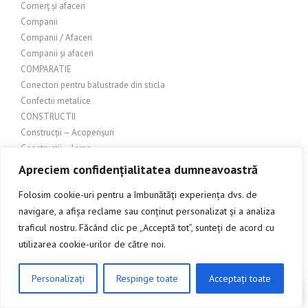
Comerț și afaceri
Companii
Companii / Afaceri
Companii și afaceri
COMPARATIE
Conectori pentru balustrade din sticla
Confectii metalice
CONSTRUCTII
Construcții – Acoperișuri
Construcții – lemn
Construcții & Design Exterior
Apreciem confidențialitatea dumneavoastră
Constructii > Uși metalice
Folosim cookie-uri pentru a îmbunătăți experiența dvs. de
Construcții exterioare
navigare, a afișa reclame sau conținut personalizat și a analiza
Construcții Industriale
traficul nostru. Făcând clic pe „Acceptă tot”, sunteți de acord cu
Constructii metalice
Constructii si amenajari
utilizarea cookie-urilor de către noi.
Constructii si amenajari – Sticla
Constructii si amenajari exterioare
Personalizați
Respinge toate
Acceptați toate
CLICK AICI PENTRU A DISCUTA
Construcții și amenajări industriale
Constructii si amenajari interioare