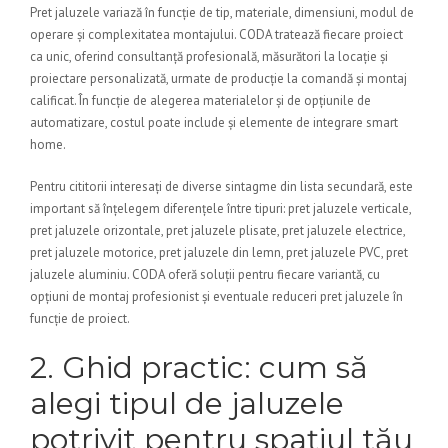
Pret jaluzele variază în funcție de tip, materiale, dimensiuni, modul de
operare și complexitatea montajului. CODA tratează fiecare proiect
ca unic, oferind consultanță profesională, măsurători la locație și
proiectare personalizată, urmate de producție la comandă și montaj
calificat. În funcție de alegerea materialelor și de opțiunile de
automatizare, costul poate include și elemente de integrare smart
home.
Pentru cititorii interesați de diverse sintagme din lista secundară, este
important să înțelegem diferențele între tipuri: pret jaluzele verticale,
pret jaluzele orizontale, pret jaluzele plisate, pret jaluzele electrice,
pret jaluzele motorice, pret jaluzele din lemn, pret jaluzele PVC, pret
jaluzele aluminiu. CODA oferă soluții pentru fiecare variantă, cu
opțiuni de montaj profesionist și eventuale reduceri pret jaluzele în
funcție de proiect.
2. Ghid practic: cum să
alegi tipul de jaluzele
potrivit pentru spațiul tău