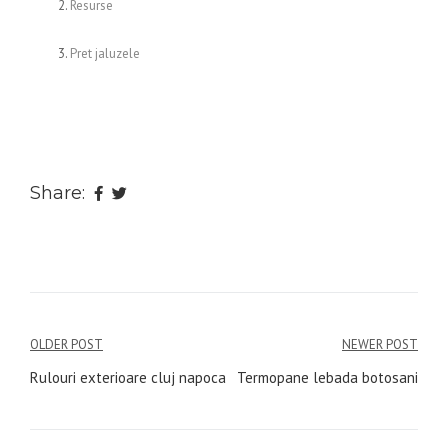
Resurse
Pret jaluzele
Share:
Navigare
OLDER POST
NEWER POST
în
Rulouri exterioare cluj napoca
Termopane lebada botosani
articole