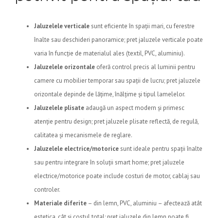
Jaluzelele verticale
sunt eficiente în spații mari, cu ferestre
înalte sau deschideri panoramice; pret jaluzele verticale poate
varia în funcție de materialul ales (textil, PVC, aluminiu).
Jaluzelele orizontale
oferă control precis al luminii pentru
camere cu mobilier temporar sau spații de lucru; pret jaluzele
orizontale depinde de lățime, înălțime și tipul lamelelor.
Jaluzelele plisate
adaugă un aspect modern și primesc
atenție pentru design; pret jaluzele plisate reflectă, de regulă,
calitatea și mecanismele de reglare.
Jaluzelele electrice/motorice
sunt ideale pentru spații înalte
sau pentru integrare în soluții smart home; pret jaluzele
electrice/motorice poate include costuri de motor, cablaj sau
controler.
Materiale diferite
– din lemn, PVC, aluminiu – afectează atât
estetica, cât și costul total; pret jaluzele din lemn poate fi