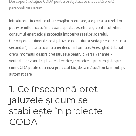
Descoperă soluțiile CODA pentru pret jaluzele și solicită ofertă
personalizată acum
.
Introducere: în contextul amenajării interioare, alegerea jaluzelelor
potrivite influencează nu doar aspectul estetic, ci și confortul zilnic,
consumul energetic și protecția împotriva razelor soarelui.
Cunoașterea rutinei de cost jaluzele (și a tuturor sintagmelor din lista
secundară) ajută la luarea unei decizii informate. Acest ghid detaliat
oferă informații despre pret jaluzele pentru diverse variante –
verticale, orizontale, plisate, electrice, motorice – precum și despre
cum CODA poate optimiza proiectul tău, de la măsurători la montaj și
automatizare.
1. Ce înseamnă pret
jaluzele și cum se
stabilește în proiecte
CODA