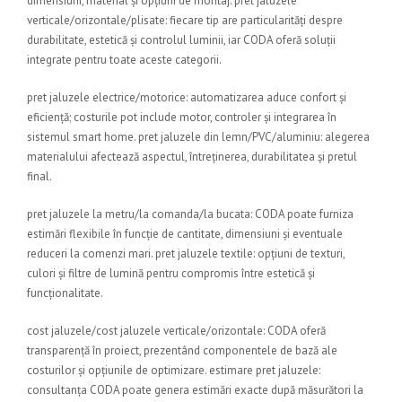
dimensiuni, material și opțiuni de montaj. pret jaluzele
verticale/orizontale/plisate: fiecare tip are particularități despre
durabilitate, estetică și controlul luminii, iar CODA oferă soluții
integrate pentru toate aceste categorii.
pret jaluzele electrice/motorice: automatizarea aduce confort și
eficiență; costurile pot include motor, controler și integrarea în
sistemul smart home. pret jaluzele din lemn/PVC/aluminiu: alegerea
materialului afectează aspectul, întreținerea, durabilitatea și pretul
final.
pret jaluzele la metru/la comanda/la bucata: CODA poate furniza
estimări flexibile în funcție de cantitate, dimensiuni și eventuale
reduceri la comenzi mari. pret jaluzele textile: opțiuni de texturi,
culori și filtre de lumină pentru compromis între estetică și
funcționalitate.
cost jaluzele/cost jaluzele verticale/orizontale: CODA oferă
transparență în proiect, prezentând componentele de bază ale
costurilor și opțiunile de optimizare. estimare pret jaluzele:
consultanța CODA poate genera estimări exacte după măsurători la