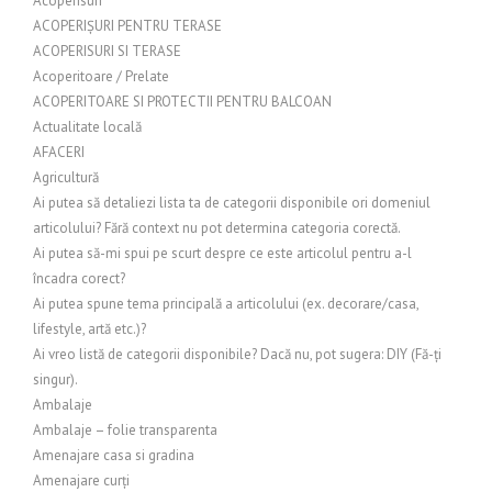
Acoperisuri
ACOPERIȘURI PENTRU TERASE
ACOPERISURI SI TERASE
Acoperitoare / Prelate
ACOPERITOARE SI PROTECTII PENTRU BALCOAN
Actualitate locală
AFACERI
Agricultură
Ai putea să detaliezi lista ta de categorii disponibile ori domeniul
articolului? Fără context nu pot determina categoria corectă.
Ai putea să-mi spui pe scurt despre ce este articolul pentru a-l
încadra corect?
Ai putea spune tema principală a articolului (ex. decorare/casa,
lifestyle, artă etc.)?
Ai vreo listă de categorii disponibile? Dacă nu, pot sugera: DIY (Fă-ți
singur).
Ambalaje
Ambalaje – folie transparenta
Amenajare casa si gradina
Amenajare curți