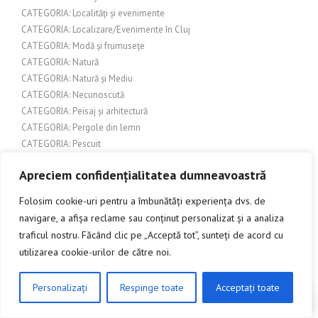
CATEGORIA: Localități și evenimente
CATEGORIA: Localizare/Evenimente în Cluj
CATEGORIA: Modă și frumusețe
CATEGORIA: Natură
CATEGORIA: Natură și Mediu
CATEGORIA: Necunoscută
CATEGORIA: Peisaj și arhitectură
CATEGORIA: Pergole din lemn
CATEGORIA: Pescuit
CATEGORIA: Produse pentru casă și grădină
Apreciem confidențialitatea dumneavoastră
CATEGORIA: Produse pentru evenimente
CATEGORIA: Sport
Folosim cookie-uri pentru a îmbunătăți experiența dvs. de
CATEGORIA: Sport și activități în aer liber
navigare, a afișa reclame sau conținut personalizat și a analiza
CATEGORIA: Tehnologie și Inovație
traficul nostru. Făcând clic pe „Acceptă tot”, sunteți de acord cu
CATEGORIA: Turism și Cultură
utilizarea cookie-urilor de către noi.
CATEGORIA: Urbanism și construcții
CATEGORIA: Urbanism și dezvoltare urbană
Personalizați
Respinge toate
Acceptați toate
CATEGORIA: Uși de garaj
CLICK AICI PENTRU A DISCUTA
CATEGORIA: Uși de interior