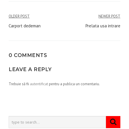
Navigare
OLDER POST
NEWER POST
în
Carport dedeman
Prelata usa intrare
articole
0 COMMENTS
LEAVE A REPLY
Trebuie să fii
autentificat
pentru a publica un comentariu.