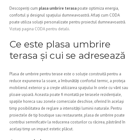
Descoperiți cum
plasa umbrire terasa
poate optimiza energia,
confortul și designul spațiului dumneavoastră. Aflați cum CODA
poate utiliza soluții personalizate pentru proiectul dumneavoastră.
Vizitați pagina CODA pentru detalii
.
Ce este plasa umbrire
terasa și cui se adresează
Plasa de umbrire pentru terase este o soluție construită pentru a
reduce expunerea la soare, a îmbunătăți confortul termic, a proteja
mobilierul exterior și a crește utilizarea spațiului în orele cu vânt sau
ploaie ușoară. Aceasta poate fi montată pe terasele rezidențiale,
spațiile horeca sau zonele comerciale deschise, oferind în același
timp posibilitatea de reglare a intensității luminii naturale. Pentru
proiectele de tip boutique sau restaurante, plasa de umbrire poate
contribui semnificativ la reducerea costurilor cu răcirea, păstrând în
același timp un impact estetic plăcut.