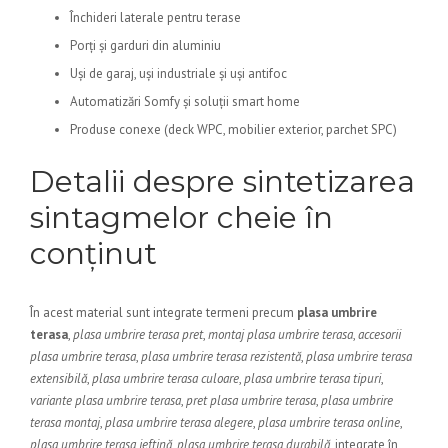
Închideri laterale pentru terase
Porți și garduri din aluminiu
Uși de garaj, uși industriale și uși antifoc
Automatizări Somfy și soluții smart home
Produse conexe (deck WPC, mobilier exterior, parchet SPC)
Detalii despre sintetizarea
sintagmelor cheie în
conținut
În acest material sunt integrate termeni precum
plasa umbrire
terasa
,
plasa umbrire terasa pret
,
montaj plasa umbrire terasa
,
accesorii
plasa umbrire terasa
,
plasa umbrire terasa rezistentă
,
plasa umbrire terasa
extensibilă
,
plasa umbrire terasa culoare
,
plasa umbrire terasa tipuri
,
variante plasa umbrire terasa
,
pret plasa umbrire terasa
,
plasa umbrire
terasa montaj
,
plasa umbrire terasa alegere
,
plasa umbrire terasa online
,
plasa umbrire terasa ieftină
,
plasa umbrire terasa durabilă
, integrate în