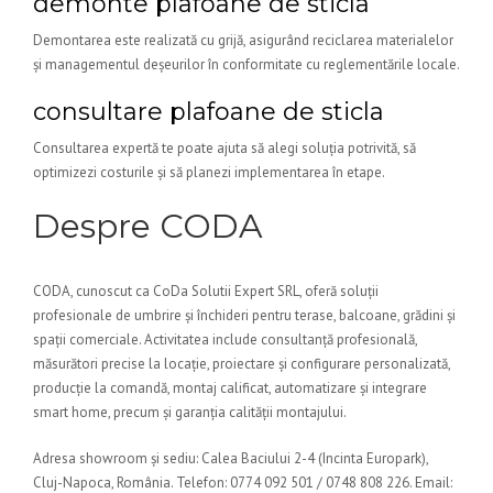
demonte plafoane de sticla
Demontarea este realizată cu grijă, asigurând reciclarea materialelor
și managementul deșeurilor în conformitate cu reglementările locale.
consultare plafoane de sticla
Consultarea expertă te poate ajuta să alegi soluția potrivită, să
optimizezi costurile și să planezi implementarea în etape.
Despre CODA
CODA, cunoscut ca CoDa Solutii Expert SRL, oferă soluții
profesionale de umbrire și închideri pentru terase, balcoane, grădini și
spații comerciale. Activitatea include consultanță profesională,
măsurători precise la locație, proiectare și configurare personalizată,
producție la comandă, montaj calificat, automatizare și integrare
smart home, precum și garanția calității montajului.
Adresa showroom și sediu: Calea Baciului 2-4 (Incinta Europark),
Cluj-Napoca, România. Telefon: 0774 092 501 / 0748 808 226. Email: