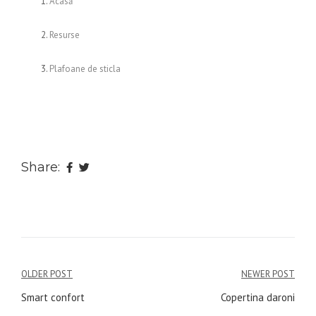
Acasă
Resurse
Plafoane de sticla
Share:
Navigare
OLDER POST
NEWER POST
în
Smart confort
Copertina daroni