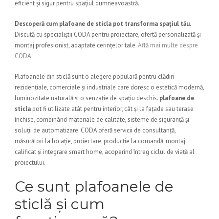
eficient și sigur pentru spațiul dumneavoastră.
Descoperă cum
plafoane de sticla
pot transforma spațiul tău.
Discută cu specialiștii CODA pentru proiectare, ofertă personalizată și
montaj profesionist, adaptate cerințelor tale.
Află mai multe despre
CODA
.
Plafoanele din sticlă sunt o alegere populară pentru clădiri
rezidențiale, comerciale și industriale care doresc o estetică modernă,
luminozitate naturală și o senzație de spațiu deschis.
plafoane de
sticla
pot fi utilizate atât pentru interior, cât și la fațade sau terase
închise, combinând materiale de calitate, sisteme de siguranță și
soluții de automatizare. CODA oferă servicii de consultanță,
măsurători la locație, proiectare, producție la comandă, montaj
calificat și integrare smart home, acoperind întreg ciclul de viață al
proiectului.
Ce sunt plafoanele de
sticlă și cum