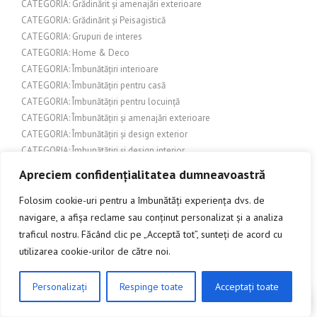
CATEGORIA: Grădinărit și amenajări exterioare
CATEGORIA: Grădinărit și Peisagistică
CATEGORIA: Grupuri de interes
CATEGORIA: Home & Deco
CATEGORIA: Îmbunătățiri interioare
CATEGORIA: Îmbunătățiri pentru casă
CATEGORIA: Îmbunătățiri pentru locuință
CATEGORIA: Îmbunătățiri și amenajări exterioare
CATEGORIA: Îmbunătățiri și design exterior
CATEGORIA: Îmbunătățiri și design interior
CATEGORIA: Încălzire și protecție exterioră
Apreciem confidențialitatea dumneavoastră
CATEGORIA: Industrie și construcții
CATEGORIA: Inovație și Tehnologie
Folosim cookie-uri pentru a îmbunătăți experiența dvs. de
CATEGORIA: Legislație și reglementări edilitare
navigare, a afișa reclame sau conținut personalizat și a analiza
CATEGORIA: Lifestyle
traficul nostru. Făcând clic pe „Acceptă tot”, sunteți de acord cu
CATEGORIA: Localități și evenimente
utilizarea cookie-urilor de către noi.
CATEGORIA: Localizare/Evenimente în Cluj
CATEGORIA: Modă și frumusețe
Personalizați
Respinge toate
Acceptați toate
CLICK AICI PENTRU A DISCUTA
CATEGORIA: Natură
CATEGORIA: Natură și Mediu