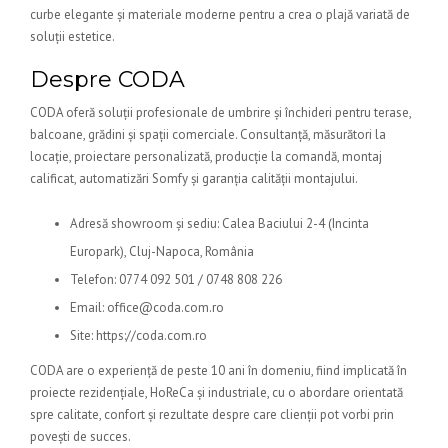
curbe elegante și materiale moderne pentru a crea o plajă variată de
soluții estetice.
Despre CODA
CODA oferă soluții profesionale de umbrire și închideri pentru terase,
balcoane, grădini și spații comerciale. Consultanță, măsurători la
locație, proiectare personalizată, producție la comandă, montaj
calificat, automatizări Somfy și garanția calității montajului.
Adresă showroom și sediu: Calea Baciului 2-4 (Incinta
Europark), Cluj-Napoca, România
Telefon: 0774 092 501 / 0748 808 226
Email: office@coda.com.ro
Site: https://coda.com.ro
CODA are o experiență de peste 10 ani în domeniu, fiind implicată în
proiecte rezidențiale, HoReCa și industriale, cu o abordare orientată
spre calitate, confort și rezultate despre care clienții pot vorbi prin
povești de succes.