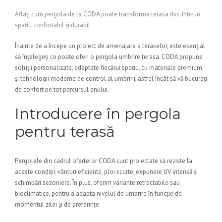
Aflați cum pergola de la CODA poate transforma terasa dvs. într-un
spațiu confortabil și durabil
Înainte de a începe un proiect de amenajare a teraselor, este esențial
să înțelegeți ce poate oferi o pergola umbrire terasa. CODA propune
soluții personalizate, adaptate fiecărui spațiu, cu materiale premium
și tehnologii moderne de control al umbririi, astfel încât să vă bucurați
de confort pe tot parcursul anului.
Introducere în pergola
pentru terasă
Pergolele din cadrul ofertelor CODA sunt proiectate să reziste la
aceste condiții: vânturi eficiente, ploi scurte, expunere UV intensă și
schimbări sezoniere. În plus, oferim variante retractabile sau
bioclimatice, pentru a adapta nivelul de umbrire în funcție de
momentul zilei și de preferințe.