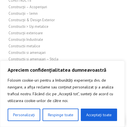
CONSTRUCTII
Construcții – Acoperișuri
Construcții – lemn
Construcții & Design Exterior
Constructii > Uși metalice
Construcții exterioare
Construcții Industriale
Constructii metalice
Constructii si amenajari
Constructii si amenajari – Sticla
Constructii si amenajari exterioare
Apreciem confidențialitatea dumneavoastră
Construcții și amenajări industriale
Constructii si amenajari interioare
Folosim cookie-uri pentru a îmbunătăți experiența dvs. de
Construcții și amenajări interioare/exterioare
navigare, a afișa reclame sau conținut personalizat și a analiza
Construcții și arhitectură
traficul nostru. Făcând clic pe „Acceptă tot”, sunteți de acord cu
Constructii și bricolaj
utilizarea cookie-urilor de către noi.
Construcții și design exterior
Construcții și design interior
Personalizați
Respinge toate
Acceptați toate
CLICK AICI PENTRU A DISCUTA
Constructii si finisaje
Construcții și Grădinărit