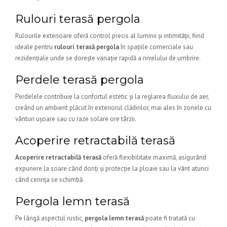
Rulouri terasă pergola
Rulourile exterioare oferă control precis al luminii și intimității, fiind
ideale pentru
rulouri terasă pergola
în spațiile comerciale sau
rezidențiale unde se dorește variație rapidă a nivelului de umbrire.
Perdele terasă pergola
Perdelele contribuie la confortul estetic și la reglarea fluxului de aer,
creând un ambient plăcut în exteriorul clădirilor, mai ales în zonele cu
vânturi ușoare sau cu raze solare ore târzii.
Acoperire retractabilă terasă
Acoperire retractabilă terasă
oferă flexibilitate maximă, asigurând
expunere la soare când doriți și protecție la ploaie sau la vânt atunci
când cerința se schimbă.
Pergola lemn terasă
Pe lângă aspectul rustic,
pergola lemn terasă
poate fi tratată cu