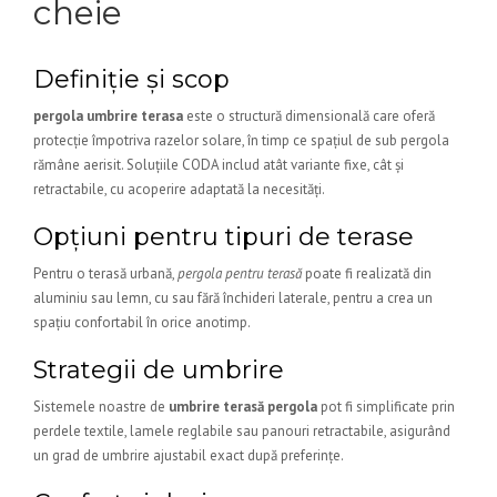
cheie
Definiție și scop
pergola umbrire terasa
este o structură dimensională care oferă
protecție împotriva razelor solare, în timp ce spațiul de sub pergola
rămâne aerisit. Soluțiile CODA includ atât variante fixe, cât și
retractabile, cu acoperire adaptată la necesități.
Opțiuni pentru tipuri de terase
Pentru o terasă urbană,
pergola pentru terasă
poate fi realizată din
aluminiu sau lemn, cu sau fără închideri laterale, pentru a crea un
spațiu confortabil în orice anotimp.
Strategii de umbrire
Sistemele noastre de
umbrire terasă pergola
pot fi simplificate prin
perdele textile, lamele reglabile sau panouri retractabile, asigurând
un grad de umbrire ajustabil exact după preferințe.