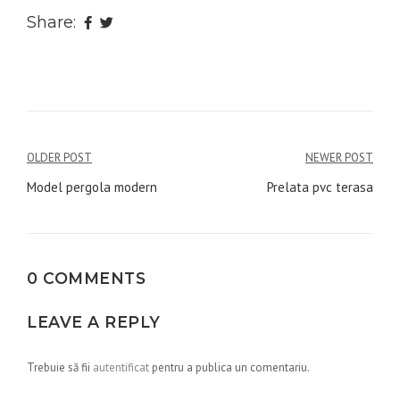
Share:
Navigare
OLDER POST
NEWER POST
în
Model pergola modern
Prelata pvc terasa
articole
0 COMMENTS
LEAVE A REPLY
Trebuie să fii
autentificat
pentru a publica un comentariu.