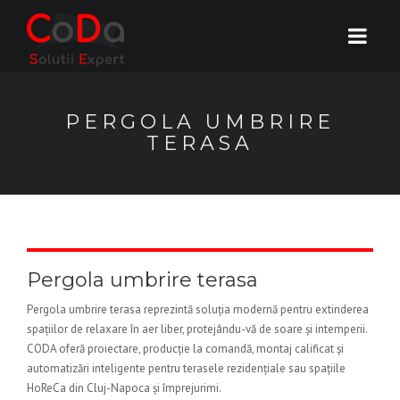
PERGOLA UMBRIRE
TERASA
Pergola umbrire terasa
Pergola umbrire terasa reprezintă soluția modernă pentru extinderea
spațiilor de relaxare în aer liber, protejându-vă de soare și intemperii.
CODA oferă proiectare, producție la comandă, montaj calificat și
automatizări inteligente pentru terasele rezidențiale sau spațiile
HoReCa din Cluj-Napoca și împrejurimi.