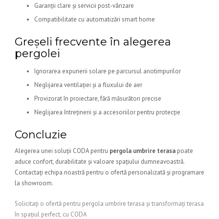
Garanții clare și servicii post-vânzare
Compatibilitate cu automatizări smart home
Greșeli frecvente în alegerea
pergolei
Ignorarea expunerii solare pe parcursul anotimpurilor
Neglijarea ventilației și a fluxului de aer
Provizorat în proiectare, fără măsurători precise
Neglijarea întreținerii și a accesoriilor pentru protecție
Concluzie
Alegerea unei soluții CODA pentru
pergola umbrire terasa
poate
aduce confort, durabilitate și valoare spațiului dumneavoastră.
Contactați echipa noastră pentru o ofertă personalizată și programare
la showroom.
Solicitați o ofertă pentru pergola umbrire terasa și transformați terasa
în spațiul perfect, cu CODA