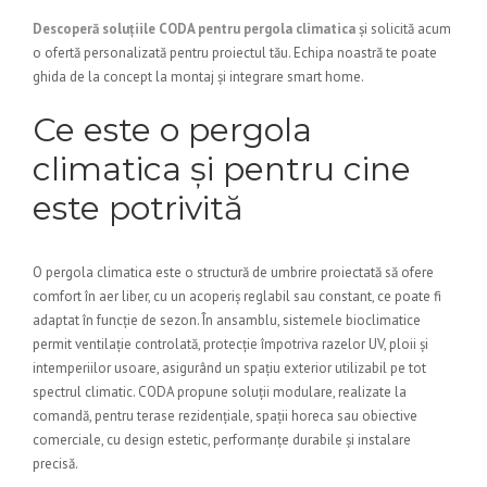
Descoperă soluțiile CODA pentru pergola climatica
și solicită acum
o ofertă personalizată pentru proiectul tău. Echipa noastră te poate
ghida de la concept la montaj și integrare smart home.
Ce este o pergola
climatica și pentru cine
este potrivită
O pergola climatica este o structură de umbrire proiectată să ofere
comfort în aer liber, cu un acoperiș reglabil sau constant, ce poate fi
adaptat în funcție de sezon. În ansamblu, sistemele bioclimatice
permit ventilație controlată, protecție împotriva razelor UV, ploii și
intemperiilor usoare, asigurând un spațiu exterior utilizabil pe tot
spectrul climatic. CODA propune soluții modulare, realizate la
comandă, pentru terase rezidențiale, spații horeca sau obiective
comerciale, cu design estetic, performanțe durabile și instalare
precisă.