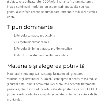
și obiectivele utilizatorului. CODA oferă variante în aluminiu, lemn,
inox și combinații modulare, cu acoperișuri retractabile sau fixe,
pentru a satisface cerințe de durabilitate, întreținere redusă și estetica
dorită.
Tipuri dominante
Pergola climatica retractabila
Pergola bioclimatica fixă
Pergola din lemn tratat cu profile metalice
Structuri din aluminiu cu plăci modulare
Materiale și alegerea potrivită
Materialele influențează rezistența la intemperii, greutatea
structurilor și întreținerea. Aluminiul este apreciat pentru masă redusă
și durabilitate; lemnul oferă căldură vizuală, însă necesită tratamente
periodice; oțelul inox aduce robustete, dar poate crește costul. CODA
propune soluții adaptate spațiului și bugetului tău, cu garanția calității
montajului.