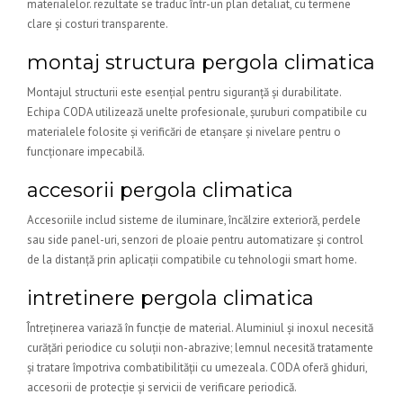
materialelor. rezultate se traduc într-un plan detaliat, cu termene
clare și costuri transparente.
montaj structura pergola climatica
Montajul structurii este esențial pentru siguranță și durabilitate.
Echipa CODA utilizează unelte profesionale, şuruburi compatibile cu
materialele folosite și verificări de etanșare și nivelare pentru o
funcționare impecabilă.
accesorii pergola climatica
Accesoriile includ sisteme de iluminare, încălzire exterioră, perdele
sau side panel-uri, senzori de ploaie pentru automatizare și control
de la distanță prin aplicații compatibile cu tehnologii smart home.
intretinere pergola climatica
Întreținerea variază în funcție de material. Aluminiul și inoxul necesită
curățări periodice cu soluții non-abrazive; lemnul necesită tratamente
și tratare împotriva combatibilității cu umezeala. CODA oferă ghiduri,
accesorii de protecție și servicii de verificare periodică.