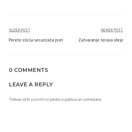
Navigare
OLDER POST
NEWER POST
în
Perete sticla securizata pret
Zatvaranje terasa ideje
articole
0 COMMENTS
LEAVE A REPLY
Trebuie să fii
autentificat
pentru a publica un comentariu.