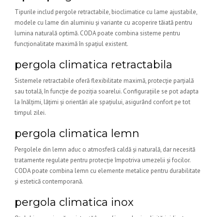
Tipurile includ pergole retractabile, bioclimatice cu lame ajustabile,
modele cu lame din aluminiu și variante cu acoperire tăiată pentru
lumina naturală optimă. CODA poate combina sisteme pentru
funcționalitate maximă în spațiul existent.
pergola climatica retractabila
Sistemele retractabile oferă flexibilitate maximă, protecție parțială
sau totală, în funcție de poziția soarelui. Configurațiile se pot adapta
la înălțimi, lățimi și orientări ale spațiului, asigurând confort pe tot
timpul zilei.
pergola climatica lemn
Pergolele din lemn aduc o atmosferă caldă și naturală, dar necesită
tratamente regulate pentru protecție împotriva umezelii și focilor.
CODA poate combina lemn cu elemente metalice pentru durabilitate
și estetică contemporană.
pergola climatica inox