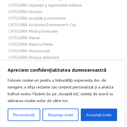
CATEGORIA: Legislație și reglementări edilitare
CATEGORIA: Lifestyle
CATEGORIA: Localități și evenimente
CATEGORIA: Localizare/Evenimente în Cluj
CATEGORIA: Modă și frumusețe
CATEGORIA: Natură
CATEGORIA: Natură și Mediu
CATEGORIA: Necunoscută
CATEGORIA: Peisaj și arhitectură
CATEGORIA: Pergole din lemn
Apreciem confidențialitatea dumneavoastră
CATEGORIA: Pescuit
CATEGORIA: Produse pentru casă și grădină
Folosim cookie-uri pentru a îmbunătăți experiența dvs. de
CATEGORIA: Produse pentru evenimente
navigare, a afișa reclame sau conținut personalizat și a analiza
CATEGORIA: Sport
traficul nostru. Făcând clic pe „Acceptă tot”, sunteți de acord cu
CATEGORIA: Sport și activități în aer liber
utilizarea cookie-urilor de către noi.
CATEGORIA: Tehnologie și Inovație
CATEGORIA: Turism și Cultură
Personalizați
Respinge toate
Acceptați toate
CATEGORIA: Urbanism și construcții
CLICK AICI PENTRU A DISCUTA
CATEGORIA: Urbanism și dezvoltare urbană