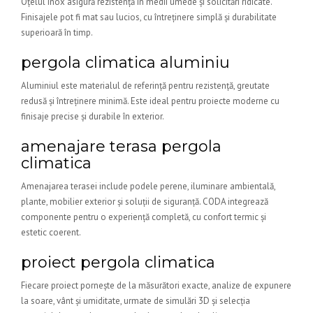
Oțelul inox asigură rezistență în medii umede și solicitări ridicate.
Finisajele pot fi mat sau lucios, cu întreținere simplă și durabilitate
superioară în timp.
pergola climatica aluminiu
Aluminiul este materialul de referință pentru rezistență, greutate
redusă și întreținere minimă. Este ideal pentru proiecte moderne cu
finisaje precise și durabile în exterior.
amenajare terasa pergola
climatica
Amenajarea terasei include podele perene, iluminare ambientală,
plante, mobilier exterior și soluții de siguranță. CODA integrează
componente pentru o experiență completă, cu confort termic și
estetic coerent.
proiect pergola climatica
Fiecare proiect pornește de la măsurători exacte, analize de expunere
la soare, vânt și umiditate, urmate de simulări 3D și selecția