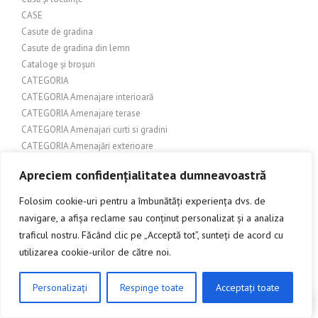
CASE
Casute de gradina
Casute de gradina din lemn
Cataloge și broșuri
CATEGORIA
CATEGORIA Amenajare interioară
CATEGORIA Amenajare terase
CATEGORIA Amenajari curti si gradini
CATEGORIA Amenajări exterioare
CATEGORIA Amenajări exterioare – terase
Apreciem confidențialitatea dumneavoastră
CATEGORIA Amenajari interioare
CATEGORIA Arhitectură
Folosim cookie-uri pentru a îmbunătăți experiența dvs. de
CATEGORIA Articole despre băuturi
navigare, a afișa reclame sau conținut personalizat și a analiza
CATEGORIA Balustrade inox
traficul nostru. Făcând clic pe „Acceptă tot”, sunteți de acord cu
CATEGORIA Biologie
utilizarea cookie-urilor de către noi.
CATEGORIA Casa si Gradina
CATEGORIA Constructii si amenajari
Personalizați
Respinge toate
Acceptați toate
CATEGORIA Copertine
CLICK AICI PENTRU A DISCUTA
CATEGORIA Copertine si pergole exterioare