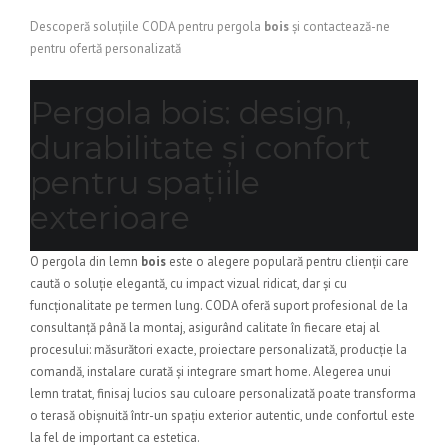
Descoperă soluțiile CODA pentru pergola
bois
și contactează-ne
pentru ofertă personalizată
Pergola bois: design,
durabilitate și confort
pentru spațiile
exterioare
O pergola din lemn
bois
este o alegere populară pentru clienții care
caută o soluție elegantă, cu impact vizual ridicat, dar și cu
funcționalitate pe termen lung. CODA oferă suport profesional de la
consultanță până la montaj, asigurând calitate în fiecare etaj al
procesului: măsurători exacte, proiectare personalizată, producție la
comandă, instalare curată și integrare smart home. Alegerea unui
lemn tratat, finisaj lucios sau culoare personalizată poate transforma
o terasă obișnuită într-un spațiu exterior autentic, unde confortul este
la fel de important ca estetica.