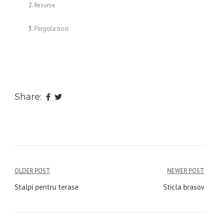
Resurse
Pergola bois
Share:
Navigare
OLDER POST
NEWER POST
în
Stalpi pentru terase
Sticla brasov
articole