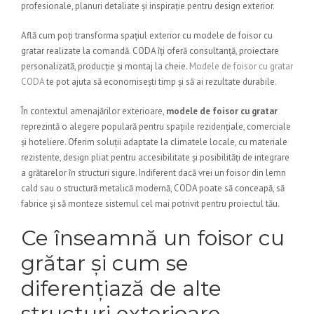
profesionale, planuri detaliate și inspirație pentru design exterior.
Află cum poți transforma spațiul exterior cu modele de foisor cu
gratar realizate la comandă. CODA îți oferă consultanță, proiectare
personalizată, producție și montaj la cheie.
Modele de foisor cu gratar
CODA
te pot ajuta să economisești timp și să ai rezultate durabile.
În contextul amenajărilor exterioare,
modele de foisor cu gratar
reprezintă o alegere populară pentru spațiile rezidențiale, comerciale
și hoteliere. Oferim soluții adaptate la climatele locale, cu materiale
rezistente, design pliat pentru accesibilitate și posibilități de integrare
a grătarelor în structuri sigure. Indiferent dacă vrei un foisor din lemn
cald sau o structură metalică modernă, CODA poate să conceapă, să
fabrice și să monteze sistemul cel mai potrivit pentru proiectul tău.
Ce înseamnă un foisor cu
grătar și cum se
diferențiază de alte
structuri exterioare