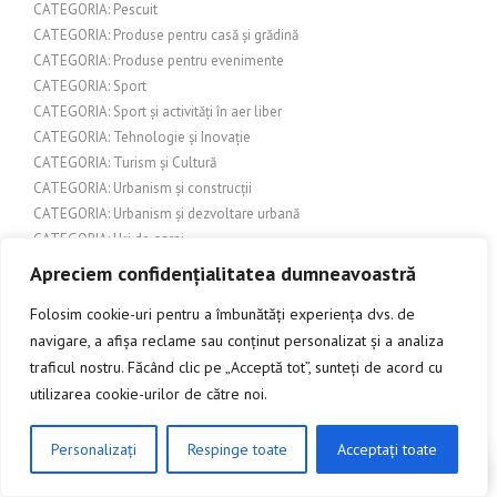
CATEGORIA: Pescuit
CATEGORIA: Produse pentru casă și grădină
CATEGORIA: Produse pentru evenimente
CATEGORIA: Sport
CATEGORIA: Sport și activități în aer liber
CATEGORIA: Tehnologie și Inovație
CATEGORIA: Turism și Cultură
CATEGORIA: Urbanism și construcții
CATEGORIA: Urbanism și dezvoltare urbană
CATEGORIA: Uși de garaj
CATEGORIA: Uși de interior
Apreciem confidențialitatea dumneavoastră
CATEGORIA: Uși și feronerie
Folosim cookie-uri pentru a îmbunătăți experiența dvs. de
CATEGORIA: Uși și porți de garaj
navigare, a afișa reclame sau conținut personalizat și a analiza
CATEGORIE: Cultură
traficul nostru. Făcând clic pe „Acceptă tot”, sunteți de acord cu
Categorie: Design exterior
CATEGORIE: Evenimente
utilizarea cookie-urilor de către noi.
Chimie
Comerț
Personalizați
Respinge toate
Acceptați toate
CLICK AICI PENTRU A DISCUTA
Comerț și afaceri
Companii