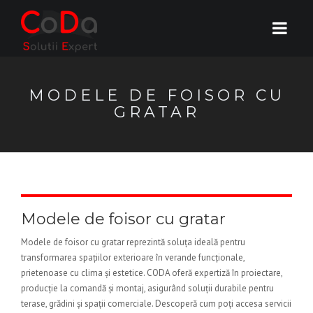
MODELE DE FOISOR CU
GRATAR
Modele de foisor cu gratar
Modele de foisor cu gratar reprezintă soluța ideală pentru
transformarea spațiilor exterioare în verande funcționale,
prietenoase cu clima și estetice. CODA oferă expertiză în proiectare,
producție la comandă și montaj, asigurând soluții durabile pentru
terase, grădini și spații comerciale. Descoperă cum poți accesa servicii