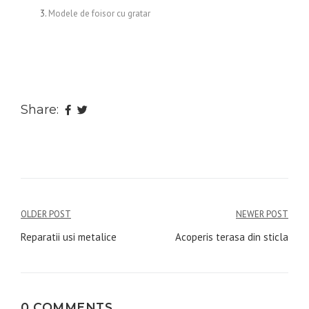
Modele de foisor cu gratar
Share:
Navigare
OLDER POST
NEWER POST
în
Reparatii usi metalice
Acoperis terasa din sticla
articole
0 COMMENTS