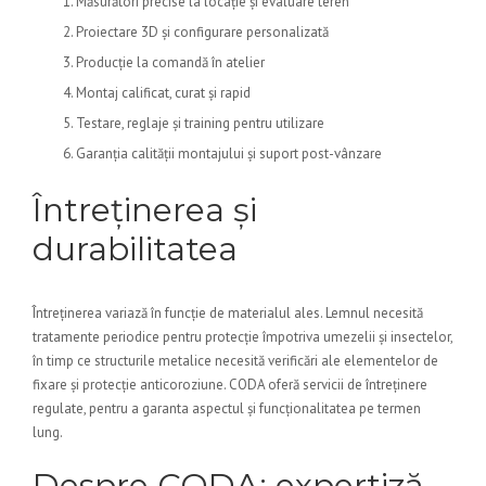
Măsurători precise la locație și evaluare teren
Proiectare 3D și configurare personalizată
Producție la comandă în atelier
Montaj calificat, curat și rapid
Testare, reglaje și training pentru utilizare
Garanția calității montajului și suport post-vânzare
Întreținerea și
durabilitatea
Întreținerea variază în funcție de materialul ales. Lemnul necesită
tratamente periodice pentru protecție împotriva umezelii și insectelor,
în timp ce structurile metalice necesită verificări ale elementelor de
fixare și protecție anticoroziune. CODA oferă servicii de întreținere
regulate, pentru a garanta aspectul și funcționalitatea pe termen
lung.
Despre CODA: expertiză