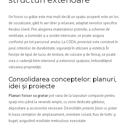
Un foisor cu grătar este mai mult decât un spațiu acoperit: este un loc
de socializare, gătit în aer liber și relaxare, adaptat nevoilor specifice
fiecărui client. Prin alegerea materialelor potrivite, a schemei de
ventilație, a iluminării și a zonării interioare, se poate asigura
confortul pe tot parcursul anului. La CODA, proiectul este construit în
jurul criteriilor de durabilitate, siguranță în utilizare și estetică. În
funcție de tipul de luciu, de textura, de culoare și de finisaj, se poate
crea o cadență între interiorul și exteriorul spațiului, îmbunătățind
valoarea proprietății.
Consolidarea conceptelor: planuri,
idei și proiecte
Planuri foisor cu gratar
pot varia de la layouturi compacte pentru
spații mici până la verande ample, cu zone dedicate gătitului,
depozitare și accesoriile necesare. Dezvoltăm
proiecte foisor cu gratar
în baza cerințelor de amplasament, orientare solară, flux de trafic și
buget, asigurând rezultate meticulous executate.