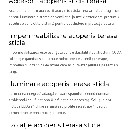
Accesorii acoperis sticla terasa
Accesoriile pentru
accesorii acoperis sticla terasa
includ plugin-uri
pentru iluminare, sisteme de ventilație, jaluzele exterioare, precum și
soluții de control la distanță pentru deschidere și protecție solară.
Impermeabilizare acoperis terasa
sticla
Impermeabilizarea este esențială pentru durabilitatea structurii. CODA
folosește garnituri și materiale hidrofobe de ultimă generație,
împreună cu o tehnică de fixare care asigură etanșeitatea pe termen
lung.
Iluminare acoperis terasa sticla
Iluminarea integrată adaugă valoare spațiului, oferind iluminare
ambientală sau funcțională în funcție de necesități. Soluțiile pot
include LEDuri închise în ramă sau profile încastrate în cadrul,
administrabile prin aplicații mobile.
Izolație acoperis terasa sticla