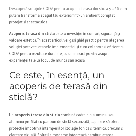
Descoperă soluțiile CODA pentru acoperis terasa din sticla
și află cum
putem transforma spațiul tău exterior într-un ambient complet
protejat și spectaculos.
Acoperis terasa din sticla
este o investiție în confort, siguranță și
valoare estetică. În acest articol vei găsi ghid practic pentru alegerea
soluției potrivite, etapele implementării și cum colaborezi eficient cu
CODA pentru rezultate durabile, cu un impact pozitiv asupra
experienței tale la locul de muncă sau acasă.
Ce este, în esență, un
acoperis de terasă din
sticlă?
Un
acoperis terasa din sticla
combină cadre din aluminiu sau
aluminiu profilat cu panouri de sticlă securizată, capabile să ofere
protecție împotriva intemperiilor, izolație fonică și termică, precum și
claritate vizuală. Soluțiile moderne integrează garnituri etanșe,