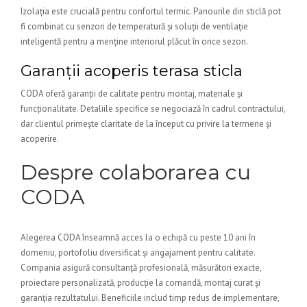
Izolația este crucială pentru confortul termic. Panourile din sticlă pot
fi combinat cu senzori de temperatură și soluții de ventilație
inteligentă pentru a menține interiorul plăcut în orice sezon.
Garanții acoperis terasa sticla
CODA oferă garanții de calitate pentru montaj, materiale și
funcționalitate. Detaliile specifice se negociază în cadrul contractului,
dar clientul primește claritate de la început cu privire la termene și
acoperire.
Despre colaborarea cu
CODA
Alegerea CODA înseamnă acces la o echipă cu peste 10 ani în
domeniu, portofoliu diversificat și angajament pentru calitate.
Compania asigură consultanță profesională, măsurători exacte,
proiectare personalizată, producție la comandă, montaj curat și
garanția rezultatului. Beneficiile includ timp redus de implementare,