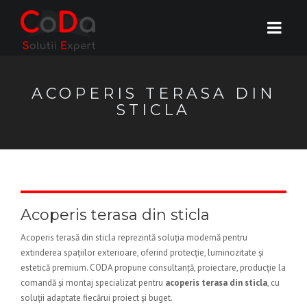
ACOPERIS TERASA DIN
STICLA
Acoperis terasa din sticla
Acoperis terasă din sticla reprezintă soluția modernă pentru
extinderea spațiilor exterioare, oferind protecție, luminozitate și
estetică premium. CODA propune consultanță, proiectare, producție la
comandă și montaj specializat pentru
acoperis terasa din sticla
, cu
soluții adaptate fiecărui proiect și buget.