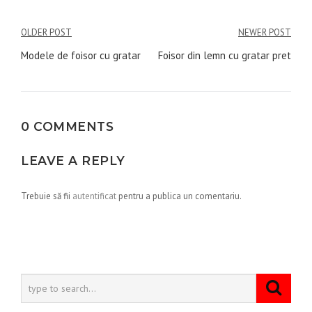
Navigare
OLDER POST
NEWER POST
în
Modele de foisor cu gratar
Foisor din lemn cu gratar pret
articole
0 COMMENTS
LEAVE A REPLY
Trebuie să fii
autentificat
pentru a publica un comentariu.