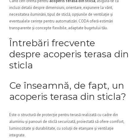
Când ceri ofertă pentru
acoperis terasa din sticla
, asigură-te că
incluzi detalii despre dimensiuni, orientare, expunere la vânt,
necesitatea iluminării, tipul de sticlă, opțiunile de ventilație și
eventualele cerințe pentru automatizări. CODA oferă estimări
transparente și concepte flexibile, adaptate bugetului tău.
Întrebări frecvente
despre acoperis terasa din
sticla
Ce înseamnă, de fapt, un
acoperis terasa din sticla?
Este o structură de protecție pentru terasă realizată cu cadre din
aluminiu și panouri de sticlă securizată, proiectată să ofere comfort,
luminozitate și durabilitate, cu soluții de etanșare și ventilație
integrate.