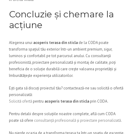
Concluzie și chemare la
acțiune
Alegerea unui
acoperis terasa din sticla
de la CODA poate
transforma spațiul tău exterior într-un ambient premium, sigur,
luminos și confortabil pe tot parcursul anului. Cu consultanță
profesionistă, proiectare personalizată și montaj de calitate, poți
beneficia de o soluție durabilă care crește valoarea proprietății și
îmbunătățește experiența utilizatorilor.
Ești gata să discuți proiectul tău? contactează-ne sau solicită o ofertă
personalizată:
Solicită ofertă
pentru
acoperis terasa din sticla
prin CODA.
Pentru detalii despre soluțiile noastre complete, află cum CODA
poate să ofere
consultanță profesională și proiectare personalizată
.
Nu pierde ocazia de a transforma terasa ta într-un spațiu de excepție.