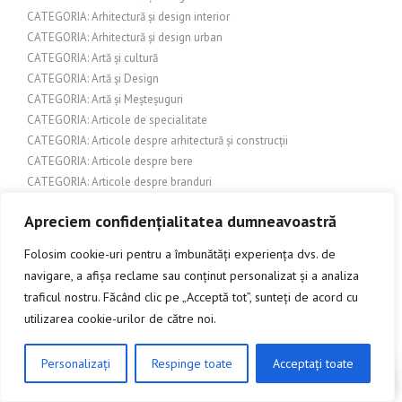
CATEGORIA: Arhitectură și design interior
CATEGORIA: Arhitectură și design urban
CATEGORIA: Artă și cultură
CATEGORIA: Artă și Design
CATEGORIA: Artă și Meșteșuguri
CATEGORIA: Articole de specialitate
CATEGORIA: Articole despre arhitectură și construcții
CATEGORIA: Articole despre bere
CATEGORIA: Articole despre branduri
CATEGORIA: Articole despre grădinărit
Apreciem confidențialitatea dumneavoastră
CATEGORIA: Articole despre meteorologie sau fenomene naturale
CATEGORIA: Articole despre modă și accesorii
Folosim cookie-uri pentru a îmbunătăți experiența dvs. de
CATEGORIA: Articole despre produse pentru exterior
navigare, a afișa reclame sau conținut personalizat și a analiza
CATEGORIA: Articole despre produse și servicii
traficul nostru. Făcând clic pe „Acceptă tot”, sunteți de acord cu
CATEGORIA: Articole diverse
utilizarea cookie-urilor de către noi.
CATEGORIA: Artizanat și meșteșuguri
CATEGORIA: Automobile
Personalizați
Respinge toate
Acceptați toate
CATEGORIA: Botanică
CLICK AICI PENTRU A DISCUTA
CATEGORIA: Comerț și industrie