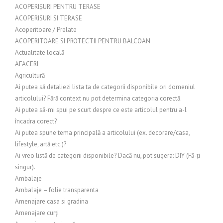
ACOPERIȘURI PENTRU TERASE
ACOPERISURI SI TERASE
Acoperitoare / Prelate
ACOPERITOARE SI PROTECTII PENTRU BALCOAN
Actualitate locală
AFACERI
Agricultură
Ai putea să detaliezi lista ta de categorii disponibile ori domeniul
articolului? Fără context nu pot determina categoria corectă.
Ai putea să-mi spui pe scurt despre ce este articolul pentru a-l
încadra corect?
Ai putea spune tema principală a articolului (ex. decorare/casa,
lifestyle, artă etc.)?
Ai vreo listă de categorii disponibile? Dacă nu, pot sugera: DIY (Fă-ți
singur).
Ambalaje
Ambalaje – folie transparenta
Amenajare casa si gradina
Amenajare curți