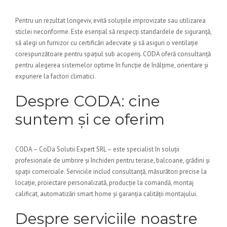
Pentru un rezultat longeviv, evită soluțiile improvizate sau utilizarea
sticlei neconforme. Este esențial să respecți standardele de siguranță,
să alegi un furnizor cu certificări adecvate și să asiguri o ventilație
corespunzătoare pentru spațiul sub acoperiș. CODA oferă consultanță
pentru alegerea sistemelor optime în funcție de înălțime, orientare și
expunere la factori climatici.
Despre CODA: cine
suntem și ce oferim
CODA – CoDa Solutii Expert SRL – este specialist în soluții
profesionale de umbrire și închideri pentru terase, balcoane, grădini și
spații comerciale. Serviciile includ consultanță, măsurători precise la
locație, proiectare personalizată, producție la comandă, montaj
calificat, automatizări smart home și garanția calității montajului.
Despre serviciile noastre