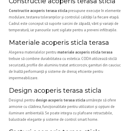
Constructie acoperis terasa sticla
Constructie acoperis terasa sticla
presupune execuție în elemente
modulare, testarea toleranțelor și controlul calității la fiecare etapă.
Cadrul este conceput să suporte sarcini de zăpadă, vânt și variații de
temperatură, iar panourile sunt sigilate pentru a preveni infiltrațiile.
Materiale acoperis sticla terasa
Alegerea materialelor pentru
materiale acoperis sticla terasa
trebuie să combine durabilitatea cu estetica. CODA utilizează sticlă
securizată, profile din aluminiu tratat anticoroziv, garnituri din cauciuc
de înaltă performanță și sisteme de drenaj eficiente pentru
impermeabilizare.
Design acoperis terasa sticla
Designul pentru
design acoperis terasa sticla
urmărește să ofere
armonie cu clădirea, funcționalitate pentru utilizatori și opțiuni de
iluminare ambientală. Se poate integra cu plafoane retractabile,
balustrade elegante și sisteme de control smart home.