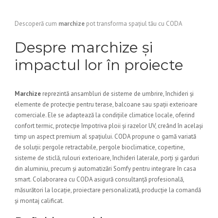
Descoperă cum
marchize
pot transforma spațiul tău cu CODA
Despre marchize și
impactul lor în proiecte
Marchize
reprezintă ansambluri de sisteme de umbrire, închideri și
elemente de protecție pentru terase, balcoane sau spații exterioare
comerciale. Ele se adaptează la condițiile climatice locale, oferind
confort termic, protecție împotriva ploii și razelor UV, creând în același
timp un aspect premium al spațiului. CODA propune o gamă variată
de soluții: pergole retractabile, pergole bioclimatice, copertine,
sisteme de sticlă, rulouri exterioare, închideri laterale, porți și garduri
din aluminiu, precum și automatizări Somfy pentru integrare în casa
smart. Colaborarea cu CODA asigură consultanță profesională,
măsurători la locație, proiectare personalizată, producție la comandă
și montaj calificat.