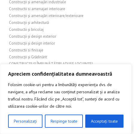
Construcții și amenajări industriale
Constructii si amenajari interioare
Construcții și amenajări interioare/exterioare
Construcții și arhitectură
Constructii și bricolaj
Construcții și design exterior
Construcții și design interior
Constructii si finisaje
Construcții și Grădinărit
CONSTRUCȚII ȘI ÎMBUNĂTĂȚIRI ADUSE LOCUINȚEI
CONSTRUCȚII ȘI ÎMBUNĂTĂȚIRI DOMESTICE
Apreciem confidențialitatea dumneavoastră
Construcții și Imobiliare
Folosim cookie-uri pentru a îmbunătăți experiența dvs. de
Construcții și industrie
Construcții și infrastructură
navigare, a afișa reclame sau conținut personalizat și a analiza
Construcții și inginerie
traficul nostru. Făcând clic pe „Acceptă tot”, sunteți de acord cu
Construcții și materiale
utilizarea cookie-urilor de către noi.
Construcții și materiale de construcție
Constructii si materiale de constructii
Personalizați
Respinge toate
Acceptați toate
CLICK AICI PENTRU A DISCUTA
Construcții și materialele de construcții
CONSTRUCȚII ȘI RENOVĂRI