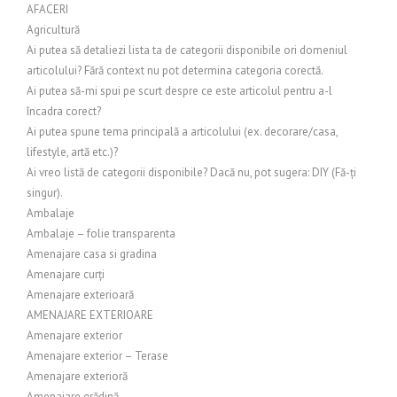
AFACERI
Agricultură
Ai putea să detaliezi lista ta de categorii disponibile ori domeniul
articolului? Fără context nu pot determina categoria corectă.
Ai putea să-mi spui pe scurt despre ce este articolul pentru a-l
încadra corect?
Ai putea spune tema principală a articolului (ex. decorare/casa,
lifestyle, artă etc.)?
Ai vreo listă de categorii disponibile? Dacă nu, pot sugera: DIY (Fă-ți
singur).
Ambalaje
Ambalaje – folie transparenta
Amenajare casa si gradina
Amenajare curți
Amenajare exterioară
AMENAJARE EXTERIOARE
Amenajare exterior
Amenajare exterior – Terase
Amenajare exterioră
Amenajare grădină