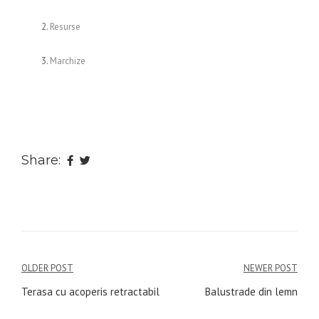
Resurse
Marchize
Share:
Navigare
OLDER POST
NEWER POST
în
Terasa cu acoperis retractabil
Balustrade din lemn