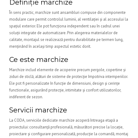
Definiție marchize
În sens practic, marchize sunt ansambluri compuse din componente
modulare care permit controlul luminii, al ventilației și al accesului la
spațiul exterior. Ele pot funcționa independent sau în cadrul unei
soluții integrate de automatizare. Prin alegerea materialelor de
calitate, montajul se realizează pentru durabilitate pe termen lung,
menținând în același timp aspectul estetic dorit.
Ce este marchize
Marchize includ elemente de acoperire precum pergole, copertine și
ziduri de sticlă, alături de sisteme de protecție împotriva intemperiilor.
Ele pot fi personalizate în funcție de dimensiuni, design și cerințe
functionale, asigurând protecție, intimitate și confort utilizatorilor,
indiferent de sezon.
Servicii marchize
La CODA, serviciile dediciate marchize acoperă întreaga etapă a
proiectului: consultanță profesională, măsurători precise la locație,
proiectare și configurare personalizată, producție la comandă, montaj