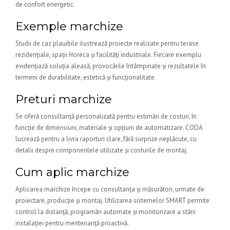
de confort energetic.
Exemple marchize
Studii de caz plauibile ilustrează proiecte realizate pentru terase
rezidențiale, spații Horeca și facilități industriale. Fiecare exemplu
evidențiază soluția aleasă, provocările întâmpinate și rezultatele în
termeni de durabilitate, estetică și funcționalitate.
Preturi marchize
Se oferă consultanță personalizată pentru estimări de costuri, în
funcție de dimensiuni, materiale și opțiuni de automatizare. CODA
lucrează pentru a livra raporturi clare, fără surprize neplăcute, cu
detalii despre componentele utilizate și costurile de montaj.
Cum aplic marchize
Aplicarea marchize începe cu consultanța și măsurători, urmate de
proiectare, producție și montaj. Utilizarea sistemelor SMART permite
control la distanță, programări automate și monitorizare a stării
instalației pentru mentenanță proactivă.