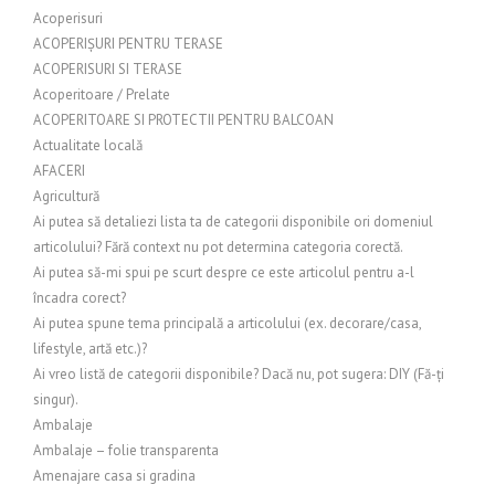
Acoperisuri
ACOPERIȘURI PENTRU TERASE
ACOPERISURI SI TERASE
Acoperitoare / Prelate
ACOPERITOARE SI PROTECTII PENTRU BALCOAN
Actualitate locală
AFACERI
Agricultură
Ai putea să detaliezi lista ta de categorii disponibile ori domeniul
articolului? Fără context nu pot determina categoria corectă.
Ai putea să-mi spui pe scurt despre ce este articolul pentru a-l
încadra corect?
Ai putea spune tema principală a articolului (ex. decorare/casa,
lifestyle, artă etc.)?
Ai vreo listă de categorii disponibile? Dacă nu, pot sugera: DIY (Fă-ți
singur).
Ambalaje
Ambalaje – folie transparenta
Amenajare casa si gradina