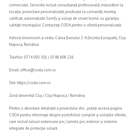
comerciale. Serviciile includ consultanță profesională, măsurători la
locație, proiectare personalizată, producție la comandă, montaj
calificat, automatizări Somfy și soluții de smart home, cu garanția
calității montajului. Contactați CODA pentru o ofertă personalizată.
Adresă showroom și sediu: Calea Baciului 2-4 (Incinta Europark), Cluj-
Napoca, România
Telefon: 0774 092 501 / 0748 808 226
Email: office@coda.com.ro
Site: https://coda.com.ro
Zonă deservită: Cluj / Cluj-Napoca / România
Pentru o abordare detaliată a proiectului dvs., puteți accesa pagina
CODA pentru informații despre portofoliul complet și soluțiile oferite,
care includ rulouri exterioare pvc, lamele pvc exterior și sisteme
integrate de protecție solară.