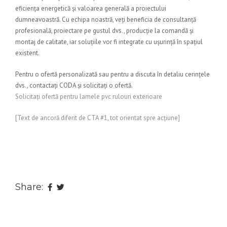
eficiența energetică și valoarea generală a proiectului
dumneavoastră. Cu echipa noastră, veți beneficia de consultanță
profesională, proiectare pe gustul dvs., producție la comandă și
montaj de calitate, iar soluțiile vor fi integrate cu ușurință în spațiul
existent.
Pentru o ofertă personalizată sau pentru a discuta în detaliu cerințele
dvs., contactați CODA și solicitați o ofertă.
Solicitați ofertă pentru lamele pvc rulouri exterioare
[Text de ancoră diferit de CTA #1, tot orientat spre acțiune]
Share: