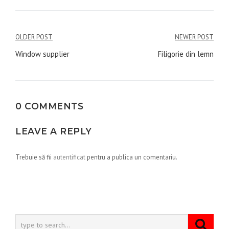
Navigare
OLDER POST
NEWER POST
în
Window supplier
Filigorie din lemn
articole
0 COMMENTS
LEAVE A REPLY
Trebuie să fii
autentificat
pentru a publica un comentariu.