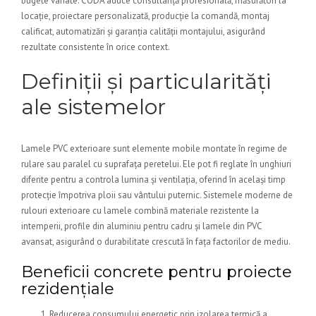
bugete variate. CODA aduce consultanță profesională, măsurători la
locație, proiectare personalizată, producție la comandă, montaj
calificat, automatizări și garanția calității montajului, asigurând
rezultate consistente în orice context.
Definiții și particularități
ale sistemelor
Lamele PVC exterioare sunt elemente mobile montate în regime de
rulare sau paralel cu suprafața peretelui. Ele pot fi reglate în unghiuri
diferite pentru a controla lumina și ventilația, oferind în același timp
protecție împotriva ploii sau vântului puternic. Sistemele moderne de
rulouri exterioare cu lamele combină materiale rezistente la
intemperii, profile din aluminiu pentru cadru și lamele din PVC
avansat, asigurând o durabilitate crescută în fața factorilor de mediu.
Beneficii concrete pentru proiecte
rezidențiale
Reducerea consumului energetic prin izolarea termică a