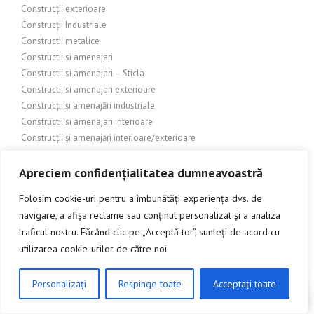
Construcții exterioare
Construcții Industriale
Constructii metalice
Constructii si amenajari
Constructii si amenajari – Sticla
Constructii si amenajari exterioare
Construcții și amenajări industriale
Constructii si amenajari interioare
Construcții și amenajări interioare/exterioare
Construcții și arhitectură
Constructii și bricolaj
Apreciem confidențialitatea dumneavoastră
Construcții și design exterior
Folosim cookie-uri pentru a îmbunătăți experiența dvs. de
Construcții și design interior
navigare, a afișa reclame sau conținut personalizat și a analiza
Constructii si finisaje
traficul nostru. Făcând clic pe „Acceptă tot”, sunteți de acord cu
Construcții și Grădinărit
utilizarea cookie-urilor de către noi.
CONSTRUCȚII ȘI ÎMBUNĂTĂȚIRI ADUSE LOCUINȚEI
CONSTRUCȚII ȘI ÎMBUNĂTĂȚIRI DOMESTICE
Construcții și Imobiliare
Personalizați
Respinge toate
Acceptați toate
CLICK AICI PENTRU A DISCUTA
Construcții și industrie