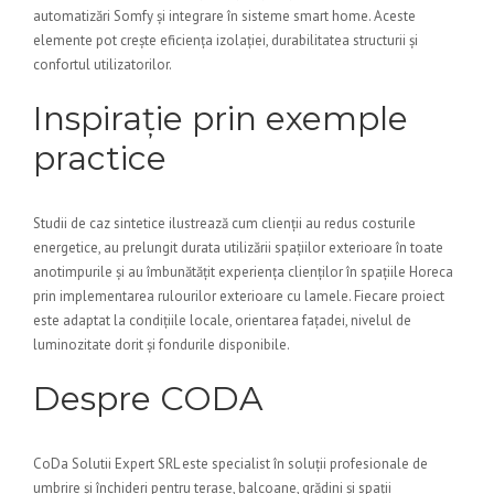
automatizări Somfy și integrare în sisteme smart home. Aceste
elemente pot crește eficiența izolației, durabilitatea structurii și
confortul utilizatorilor.
Inspirație prin exemple
practice
Studii de caz sintetice ilustrează cum clienții au redus costurile
energetice, au prelungit durata utilizării spațiilor exterioare în toate
anotimpurile și au îmbunătățit experiența clienților în spațiile Horeca
prin implementarea rulourilor exterioare cu lamele. Fiecare proiect
este adaptat la condițiile locale, orientarea fațadei, nivelul de
luminozitate dorit și fondurile disponibile.
Despre CODA
CoDa Solutii Expert SRL este specialist în soluții profesionale de
umbrire și închideri pentru terase, balcoane, grădini și spații