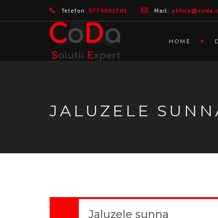
Telefon:
0774092501
Mail:
office@coda.
HOME
JALUZELE SUNN
Jaluzele sunna