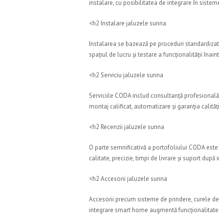
instalare, cu posibilitatea de integrare în sis
<h2 Instalare jaluzele sunna
Instalarea se bazează pe proceduri standardizate
spațiul de lucru și testare a funcționalității înai
<h2 Serviciu jaluzele sunna
Serviciile CODA includ consultanță profesională,
montaj calificat, automatizare și garanția calităț
<h2 Recenzii jaluzele sunna
O parte semnificativă a portofoliului CODA este r
calitate, precizie, timpi de livrare și suport după 
<h2 Accesorii jaluzele sunna
Accesorii precum sisteme de prindere, curele d
integrare smart home augmentă funcționalitate