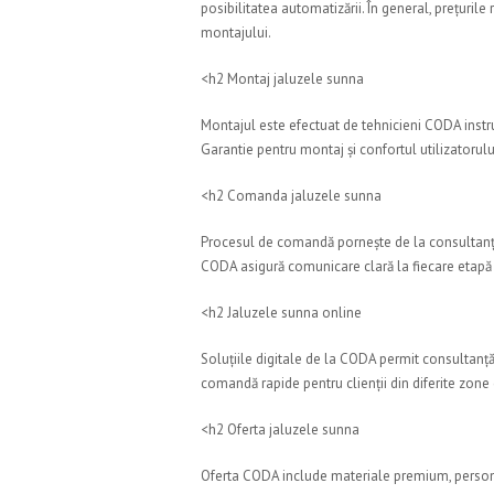
posibilitatea automatizării. În general, prețuril
montajului.
<h2 Montaj jaluzele sunna
Montajul este efectuat de tehnicieni CODA instruiți
Garantie pentru montaj și confortul utilizatorului
<h2 Comanda jaluzele sunna
Procesul de comandă pornește de la consultanță,
CODA asigură comunicare clară la fiecare etapă 
<h2 Jaluzele sunna online
Soluțiile digitale de la CODA permit consultanță o
comandă rapide pentru clienții din diferite zone
<h2 Oferta jaluzele sunna
Oferta CODA include materiale premium, personali