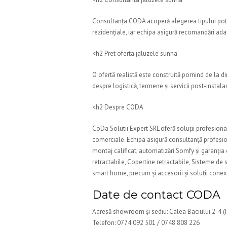
Consultanța CODA acoperă alegerea tipului potriv
rezidențiale, iar echipa asigură recomandări adap
<h2 Pret oferta jaluzele sunna
O ofertă realistă este construită pornind de la 
despre logistică, termene și servicii post-instala
<h2 Despre CODA
CoDa Solutii Expert SRL oferă soluții profesionale
comerciale. Echipa asigură consultanță profesion
montaj calificat, automatizări Somfy și garanția
retractabile, Copertine retractabile, Sisteme de st
smart home, precum și accesorii și soluții cone
Date de contact CODA
Adresă showroom și sediu: Calea Baciului 2-4 (
Telefon: 0774 092 501 / 0748 808 226