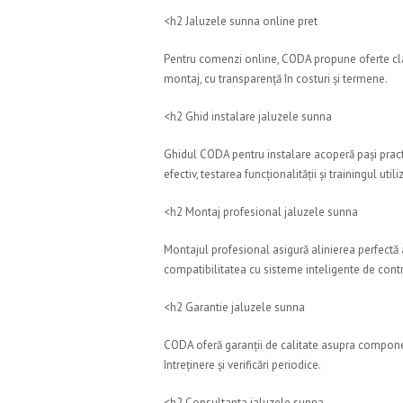
<h2 Jaluzele sunna online pret
Pentru comenzi online, CODA propune oferte clar
montaj, cu transparență în costuri și termene.
<h2 Ghid instalare jaluzele sunna
Ghidul CODA pentru instalare acoperă pași practic
efectiv, testarea funcționalității și trainingul util
<h2 Montaj profesional jaluzele sunna
Montajul profesional asigură alinierea perfectă
compatibilitatea cu sisteme inteligente de contr
<h2 Garantie jaluzele sunna
CODA oferă garanții de calitate asupra componente
întreținere și verificări periodice.
<h2 Consultanta jaluzele sunna