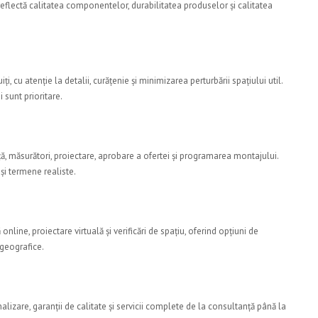
e reflectă calitatea componentelor, durabilitatea produselor și calitatea
, cu atenție la detalii, curățenie și minimizarea perturbării spațiului util.
 sunt prioritare.
 măsurători, proiectare, aprobare a ofertei și programarea montajului.
și termene realiste.
nline, proiectare virtuală și verificări de spațiu, oferind opțiuni de
 geografice.
zare, garanții de calitate și servicii complete de la consultanță până la