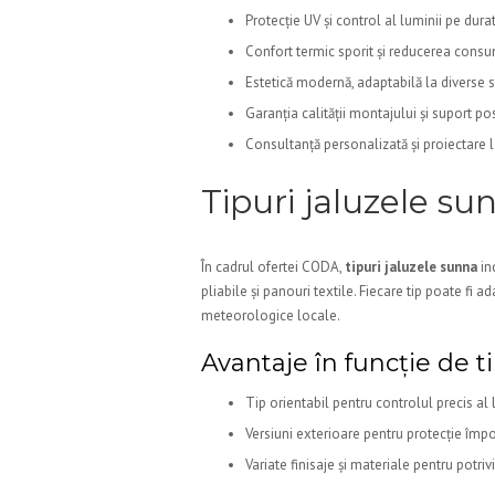
Protecție UV și control al luminii pe durata
Confort termic sporit și reducerea consu
Estetică modernă, adaptabilă la diverse st
Garanția calității montajului și suport 
Consultanță personalizată și proiectare 
Tipuri jaluzele su
În cadrul ofertei CODA,
tipuri jaluzele sunna
in
pliabile și panouri textile. Fiecare tip poate fi ad
meteorologice locale.
Avantaje în funcție de t
Tip orientabil pentru controlul precis al l
Versiuni exterioare pentru protecție împo
Variate finisaje și materiale pentru potriv