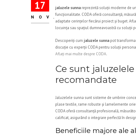
17
jaluzele sunna
reprezintă soluții moderne de umb
funcționalitate. CODA oferă consultanță, măsură
NOV.
adaptate cerințelor fiecărui proiect și buget. Afl
locuința sau spațiul dumneavoastră cu soluții p
Descoperiți cum
jaluzele sunna
pot transforma 
discuție cu experții CODA pentru soluții persona
Aflați mai multe despre CODA
.
Ce sunt jaluzelele
recomandate
Jaluzelele sunna sunt sisteme de umbrire concep
plase textile, rame robuste și lamelemente orient
CODA oferă consultanță profesională, măsurători
calificat, asigurând o integrare perfectă în desig
Beneficiile majore ale 