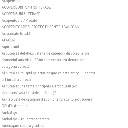
Acoperisuri
ACOPERIȘURI PENTRU TERASE
ACOPERISURI SI TERASE
Acoperitoare / Prelate
ACOPERITOARE SI PROTECTII PENTRU BALCOAN
Actualitate locală
AFACERI
Agricultură
Ai putea să detaliezi lista ta de categorii disponibile ori
domeniul articolului? Fără context nu pot determina
categoria corectă.
Ai putea să-mi spui pe scurt despre ce este articolul pentru
a-l încadra corect?
Ai putea spune tema principală a articolului (ex.
decorare/casa, lifestyle, artă etc.)?
Ai vreo listă de categorii disponibile? Dacă nu, pot sugera:
DIY (Fă-ți singur).
Ambalaje
Ambalaje – folie transparenta
Amenajare casa si gradina