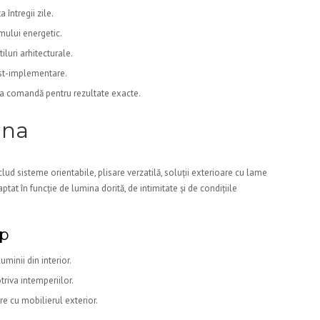
 întregii zile.
mului energetic.
iluri arhitecturale.
post-implementare.
la comandă pentru rezultate exacte.
nna
clud sisteme orientabile, plisare verzatilă, soluții exterioare cu lame
aptat în funcție de lumina dorită, de intimitate și de condițiile
ip
uminii din interior.
triva intemperiilor.
ire cu mobilierul exterior.