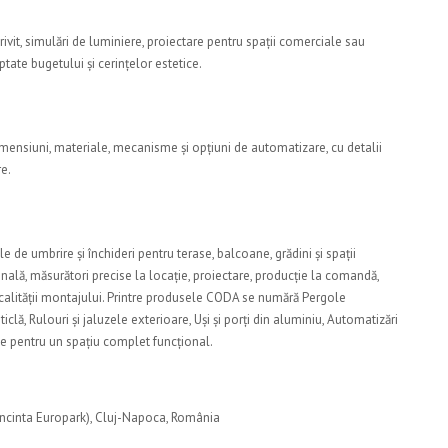
it, simulări de luminiere, proiectare pentru spații comerciale sau
tate bugetului și cerințelor estetice.
dimensiuni, materiale, mecanisme și opțiuni de automatizare, cu detalii
re.
 de umbrire și închideri pentru terase, balcoane, grădini și spații
ală, măsurători precise la locație, proiectare, producție la comandă,
 calității montajului. Printre produsele CODA se numără Pergole
iclă, Rulouri și jaluzele exterioare, Uși și porți din aluminiu, Automatizări
xe pentru un spațiu complet funcțional.
Incinta Europark), Cluj-Napoca, România