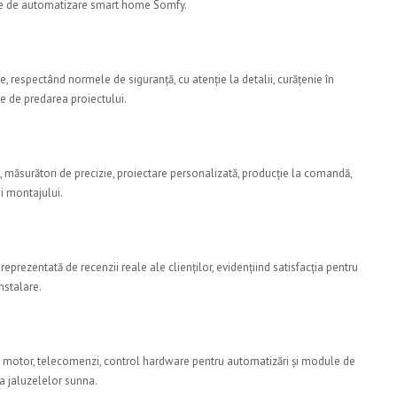
teme de automatizare smart home Somfy.
, respectând normele de siguranță, cu atenție la detalii, curățenie în
nte de predarea proiectului.
 măsurători de precizie, proiectare personalizată, producție la comandă,
ii montajului.
eprezentată de recenzii reale ale clienților, evidențiind satisfacția pentru
instalare.
e motor, telecomenzi, control hardware pentru automatizări și module de
a jaluzelelor sunna.