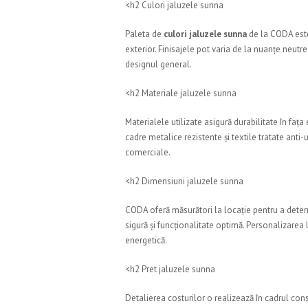
<h2 Culori jaluzele sunna
Paleta de
culori jaluzele sunna
de la CODA este 
exterior. Finisajele pot varia de la nuanțe neutr
designul general.
<h2 Materiale jaluzele sunna
Materialele utilizate asigură durabilitate în fața
cadre metalice rezistente și textile tratate anti-u
comerciale.
<h2 Dimensiuni jaluzele sunna
CODA oferă măsurători la locație pentru a deter
sigură și funcționalitate optimă. Personalizarea 
energetică.
<h2 Pret jaluzele sunna
Detalierea costurilor o realizează în cadrul con