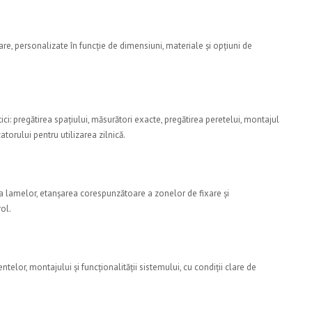
e, personalizate în funcție de dimensiuni, materiale și opțiuni de
i: pregătirea spațiului, măsurători exacte, pregătirea peretelui, montajul
izatorului pentru utilizarea zilnică.
 a lamelor, etanșarea corespunzătoare a zonelor de fixare și
ol.
lor, montajului și funcționalității sistemului, cu condiții clare de