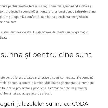
rire pentru ferestre, terase și spații comerciale, îmbinând estetică și
tori, producție la comandă și montaj profesionist pentru
jaluzele sunna
,
ați cum pot optimiza confortul, intimitatea și eficiența energetică în
ersonalizate.
spațiul dumneavoastră. Afișați cererea de ofertă sau programați o
lizate.
 sunna și pentru cine sunt
te pentru ferestre, balcoane, terase și spații comerciale. Ele combină
abile pentru a controla lumina, vizibilitatea și temperatura interioară.
 la locație, proiectare și producție la comandă, precum și montaj
nul locuinței sau al spațiului de afaceri.
alegerii jaluzelelor sunna cu CODA