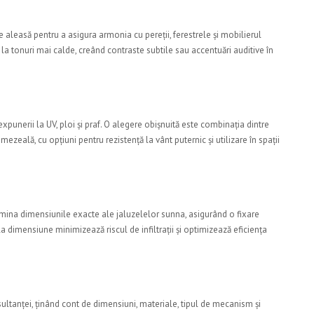
aleasă pentru a asigura armonia cu pereții, ferestrele și mobilierul
e la tonuri mai calde, creând contraste subtile sau accentuări auditive în
 expunerii la UV, ploi și praf. O alegere obișnuită este combinația dintre
mezeală, cu opțiuni pentru rezistență la vânt puternic și utilizare în spații
mina dimensiunile exacte ale jaluzelelor sunna, asigurând o fixare
la dimensiune minimizează riscul de infiltrații și optimizează eficiența
sultanței, ținând cont de dimensiuni, materiale, tipul de mecanism și