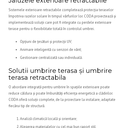
Jaluzele exterioare retractabile
Sistemele exterioare retractabile completează protecția teraselor
împotriva razelor solare în timpul vârfurilor lor. CODA proiectează și
implementează soluții care pot fi integrate cu perdele exterioare
terase pentru o flexibilitate totală în controlul umbrei.
Opțiuni de țesături și protecții UV;
Animare inteligentă cu senzori de vânt;
Gestionare centralizată sau individuală.
Solutii umbrire terasa și umbrire
terasa retractabila
O abordare integrată pentru umbrire în spațiile exterioare poate
reduce căldura și poate îmbunătăți eficiența energetică a clădirilor.
CODA oferă soluții complete, de la proiectare la instalare, adaptate
fiecărui tip de structură.
Analiză climatică locală și orientare;
Alegerea materialelor cu cel mai bun raport stil,