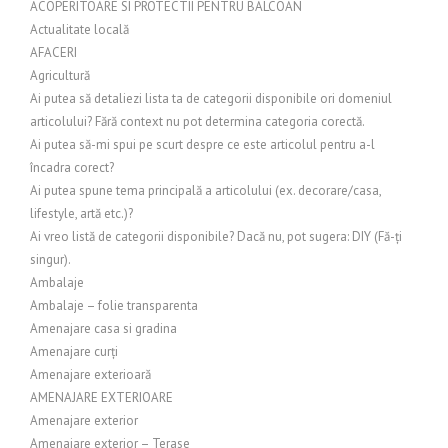
ACOPERITOARE SI PROTECTII PENTRU BALCOAN
Actualitate locală
AFACERI
Agricultură
Ai putea să detaliezi lista ta de categorii disponibile ori domeniul
articolului? Fără context nu pot determina categoria corectă.
Ai putea să-mi spui pe scurt despre ce este articolul pentru a-l
încadra corect?
Ai putea spune tema principală a articolului (ex. decorare/casa,
lifestyle, artă etc.)?
Ai vreo listă de categorii disponibile? Dacă nu, pot sugera: DIY (Fă-ți
singur).
Ambalaje
Ambalaje – folie transparenta
Amenajare casa si gradina
Amenajare curți
Amenajare exterioară
AMENAJARE EXTERIOARE
Amenajare exterior
Amenajare exterior – Terase