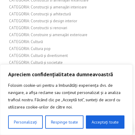
CATEGORIA: Constructii si amenajari exterioare
CATEGORIA: Construcții și amenajări interioare
CATEGORIA: Construcții și arhitectură
CATEGORIA: Construcții și design interior
CATEGORIA: Constructii si renovari
CATEGORIA: Construire și amenajări exterioare
CATEGORIA: Cultură
CATEGORIA: Cultura pop
CATEGORIA: Cultură și divertisment
CATEGORIA: Cultură și societate
CATEGORIA: Design Exterior
Apreciem confidențialitatea dumneavoastră
CATEGORIA: Design interior
CATEGORIA: Design și arhitectură
Folosim cookie-uri pentru a îmbunătăți experiența dvs. de
CATEGORIA: Design și inspirație pentru grădină
navigare, a afișa reclame sau conținut personalizat și a analiza
CATEGORIA: Economie/Finanțe
traficul nostru. Făcând clic pe „Acceptă tot”, sunteți de acord cu
CATEGORIA: Finanțe și Bănci
utilizarea cookie-urilor de către noi.
CATEGORIA: Ghiduri și Resurse Locale
CATEGORIA: Grădină și Exterioare
Personalizați
Respinge toate
Acceptați toate
CLICK AICI PENTRU A DISCUTA
CATEGORIA: Grădină și Peisagistică
CATEGORIA: Grădină și terasă