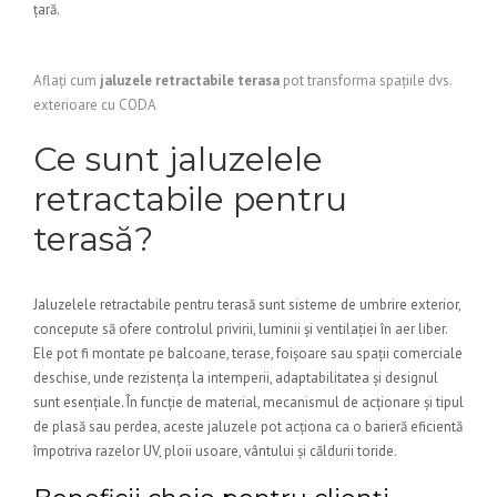
țară.
Aflați cum
jaluzele retractabile terasa
pot transforma spațiile dvs.
exterioare cu CODA
Ce sunt jaluzelele
retractabile pentru
terasă?
Jaluzelele retractabile pentru terasă sunt sisteme de umbrire exterior,
concepute să ofere controlul privirii, luminii și ventilației în aer liber.
Ele pot fi montate pe balcoane, terase, foișoare sau spații comerciale
deschise, unde rezistența la intemperii, adaptabilitatea și designul
sunt esențiale. În funcție de material, mecanismul de acționare și tipul
de plasă sau perdea, aceste jaluzele pot acționa ca o barieră eficientă
împotriva razelor UV, ploii usoare, vântului și căldurii toride.