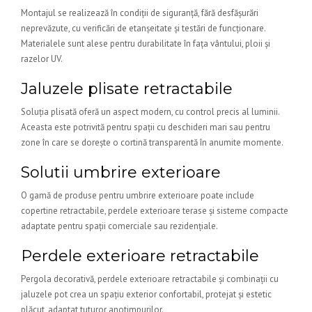
Montajul se realizează în condiții de siguranță, fără desfășurări
neprevăzute, cu verificări de etanșeitate și testări de funcționare.
Materialele sunt alese pentru durabilitate în fața vântului, ploii și
razelor UV.
Jaluzele plisate retractabile
Soluția plisată oferă un aspect modern, cu control precis al luminii.
Aceasta este potrivită pentru spații cu deschideri mari sau pentru
zone în care se dorește o cortină transparentă în anumite momente.
Solutii umbrire exterioare
O gamă de produse pentru umbrire exterioare poate include
copertine retractabile, perdele exterioare terase și sisteme compacte
adaptate pentru spații comerciale sau rezidențiale.
Perdele exterioare retractabile
Pergola decorativă, perdele exterioare retractabile și combinații cu
jaluzele pot crea un spațiu exterior confortabil, protejat și estetic
plăcut, adaptat tuturor anotimpurilor.