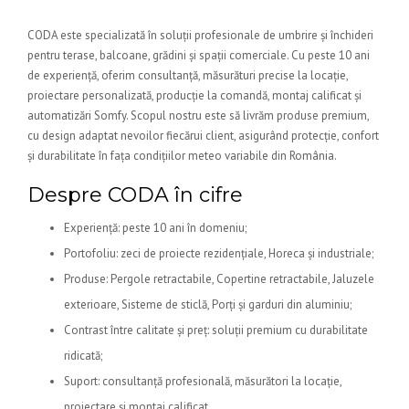
CODA este specializată în soluții profesionale de umbrire și închideri
pentru terase, balcoane, grădini și spații comerciale. Cu peste 10 ani
de experiență, oferim consultanță, măsurături precise la locație,
proiectare personalizată, producție la comandă, montaj calificat și
automatizări Somfy. Scopul nostru este să livrăm produse premium,
cu design adaptat nevoilor fiecărui client, asigurând protecție, confort
și durabilitate în fața condițiilor meteo variabile din România.
Despre CODA în cifre
Experiență: peste 10 ani în domeniu;
Portofoliu: zeci de proiecte rezidențiale, Horeca și industriale;
Produse: Pergole retractabile, Copertine retractabile, Jaluzele
exterioare, Sisteme de sticlă, Porți și garduri din aluminiu;
Contrast între calitate și preț: soluții premium cu durabilitate
ridicată;
Suport: consultanță profesională, măsurători la locație,
proiectare și montaj calificat.