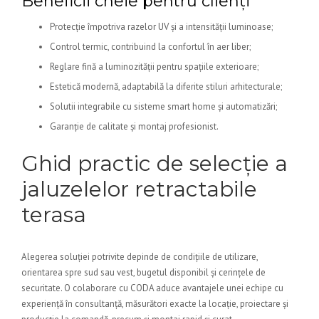
Beneficii cheie pentru clienți
Protecție împotriva razelor UV și a intensității luminoase;
Control termic, contribuind la confortul în aer liber;
Reglare fină a luminozității pentru spațiile exterioare;
Estetică modernă, adaptabilă la diferite stiluri arhitecturale;
Solutii integrabile cu sisteme smart home și automatizări;
Garanție de calitate și montaj profesionist.
Ghid practic de selecție a
jaluzelelor retractabile
terasa
Alegerea soluției potrivite depinde de condițiile de utilizare,
orientarea spre sud sau vest, bugetul disponibil și cerințele de
securitate. O colaborare cu CODA aduce avantajele unei echipe cu
experiență în consultanță, măsurători exacte la locație, proiectare și