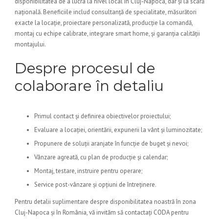
disponibilitatea de a lucra la nivel local în Cluj-Napoca, dar și la scară
națională. Beneficiile includ consultanță de specialitate, măsurători
exacte la locație, proiectare personalizată, producție la comandă,
montaj cu echipe calibrate, integrare smart home, și garanția calității
montajului.
Despre procesul de
colaborare în detaliu
Primul contact și definirea obiectivelor proiectului;
Evaluare a locației, orientării, expunerii la vânt și luminozitate;
Propunere de soluții aranjate în funcție de buget și nevoi;
Vânzare agreată, cu plan de producție și calendar;
Montaj, testare, instruire pentru operare;
Service post-vânzare și opțiuni de întreținere.
Pentru detalii suplimentare despre disponibilitatea noastră în zona
Cluj-Napoca și în România, vă invităm să contactați CODA pentru