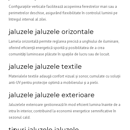
Configurațiile verticale facilitează acoperirea ferestrelor mari sau a
perimetrelor deschise, asigurând flexibilitate în controlul luminii pe
întregul interval al zilei.
jaluzele jaluzele orizontale
Lamela orizontală permite reglarea precisă a unghiului de iluminare,
oferind eficiență energetică sporită și posibilitatea de a crea
comunități luminoase plăcute în spațiile de lucru sau de locuit.
jaluzele jaluzele textile
Materialele textile adaugă confort vizual și sonor, cumulate cu soluții
anti-UV pentru protecție optimă a mobilierului și a pielii.
jaluzele jaluzele exterioare
Jaluzelele exterioare gestionează în mod eficient lumina înainte de a
intra în interior, contribuind la economii energetice semnificative în
sezonul cald.
tipuri jaluzele jaluzele