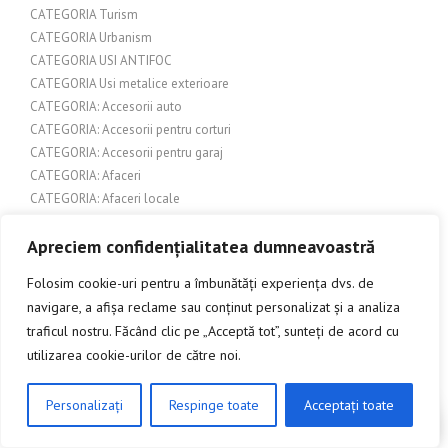
CATEGORIA Turism
CATEGORIA Urbanism
CATEGORIA USI ANTIFOC
CATEGORIA Usi metalice exterioare
CATEGORIA: Accesorii auto
CATEGORIA: Accesorii pentru corturi
CATEGORIA: Accesorii pentru garaj
CATEGORIA: Afaceri
CATEGORIA: Afaceri locale
CATEGORIA: Alimentație și rețete
Apreciem confidențialitatea dumneavoastră
CATEGORIA: Arhitectură și Design
CATEGORIA: Arhitectură și design exterior
Folosim cookie-uri pentru a îmbunătăți experiența dvs. de
CATEGORIA: Arhitectură și design interior
navigare, a afișa reclame sau conținut personalizat și a analiza
CATEGORIA: Arhitectură și design urban
traficul nostru. Făcând clic pe „Acceptă tot”, sunteți de acord cu
CATEGORIA: Artă și cultură
utilizarea cookie-urilor de către noi.
CATEGORIA: Artă și Design
CATEGORIA: Artă și Meșteșuguri
Personalizați
Respinge toate
Acceptați toate
CATEGORIA: Articole de specialitate
CLICK AICI PENTRU A DISCUTA
CATEGORIA: Articole despre arhitectură și construcții