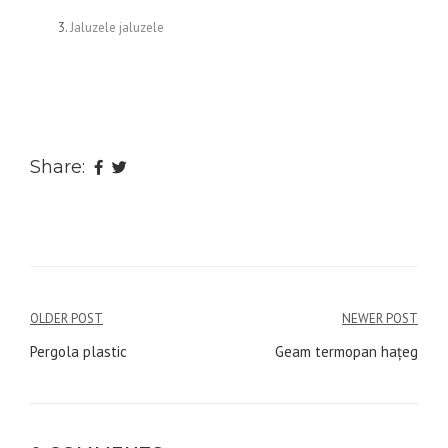
Jaluzele jaluzele
Share:
Navigare
OLDER POST
NEWER POST
în
Pergola plastic
Geam termopan haţeg
articole