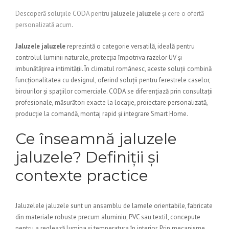
Descoperă soluțiile CODA pentru
jaluzele jaluzele
și cere o ofertă
personalizată acum
.
Jaluzele jaluzele
reprezintă o categorie versatilă, ideală pentru
controlul luminii naturale, protecția împotriva razelor UV și
imbunătățirea intimității. În climatul românesc, aceste soluții combină
funcționalitatea cu designul, oferind soluții pentru ferestrele caselor,
birourilor și spațiilor comerciale. CODA se diferențiază prin consultații
profesionale, măsurători exacte la locație, proiectare personalizată,
producție la comandă, montaj rapid și integrare Smart Home.
Ce înseamnă jaluzele
jaluzele? Definiții și
contexte practice
Jaluzelele jaluzele sunt un ansamblu de lamele orientabile, fabricate
din materiale robuste precum aluminiu, PVC sau textil, concepute
pentru a reglează lumina și temperatura în interior. Prin mecanisme