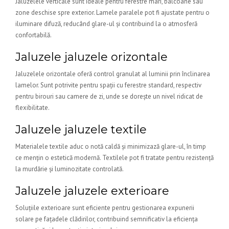
Jaluzelele verticale sunt ideale pentru ferestre mari, balcoane sau
zone deschise spre exterior. Lamele paralele pot fi ajustate pentru o
iluminare difuză, reducând glare-ul și contribuind la o atmosferă
confortabilă.
Jaluzele jaluzele orizontale
Jaluzelele orizontale oferă control granulat al luminii prin înclinarea
lamelor. Sunt potrivite pentru spații cu ferestre standard, respectiv
pentru birouri sau camere de zi, unde se dorește un nivel ridicat de
flexibilitate.
Jaluzele jaluzele textile
Materialele textile aduc o notă caldă și minimizază glare-ul, în timp
ce mențin o estetică modernă. Textilele pot fi tratate pentru rezistență
la murdărie și luminozitate controlată.
Jaluzele jaluzele exterioare
Soluțiile exterioare sunt eficiente pentru gestionarea expunerii
solare pe fațadele clădirilor, contribuind semnificativ la eficiența