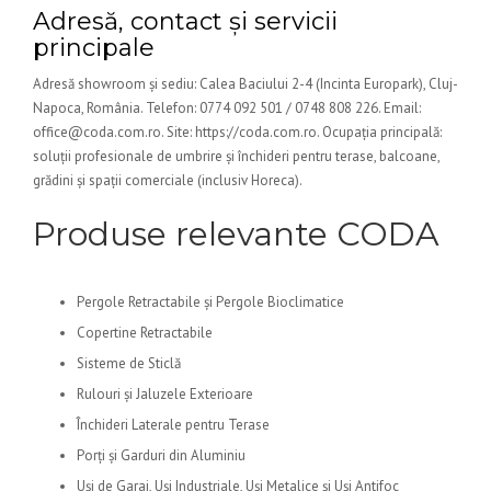
Adresă, contact și servicii
principale
Adresă showroom și sediu: Calea Baciului 2-4 (Incinta Europark), Cluj-
Napoca, România. Telefon: 0774 092 501 / 0748 808 226. Email:
office@coda.com.ro. Site: https://coda.com.ro. Ocupația principală:
soluții profesionale de umbrire și închideri pentru terase, balcoane,
grădini și spații comerciale (inclusiv Horeca).
Produse relevante CODA
Pergole Retractabile și Pergole Bioclimatice
Copertine Retractabile
Sisteme de Sticlă
Rulouri și Jaluzele Exterioare
Închideri Laterale pentru Terase
Porți și Garduri din Aluminiu
Uși de Garaj, Uși Industriale, Uși Metalice și Uși Antifoc