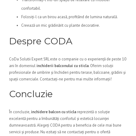
confortabil.
Folosiți-l ca un birou acasă, profitând de lumina naturală.
Creează un mic grădinărit cu plante decorative.
Despre CODA
CoDa Solutii Expert SRL este o companie cu o experiență de peste 10
ani în domeniul
inchiderii balconului cu sticla
. Oferim soluții
profesionale de umbrire și închideri pentru terase, balcoane, grădini și
spații comerciale. Contactați-ne pentru mai multe informații!
Concluzie
În concluzie,
inchidere balcon cu sticla
reprezintă o soluție
excelentă pentru a îmbunătăți confortul și estetică locuinței
dumneavoastră. Alegeți CODA pentru a beneficia de cele mai bune
servicii și produse. Nu ezitați să ne contactați pentru o ofertă