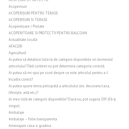
Acoperisuri
ACOPERIȘURI PENTRU TERASE
ACOPERISURI SI TERASE
Acoperitoare / Prelate
ACOPERITOARE SI PROTECTII PENTRU BALCOAN
Actualitate locală
AFACERI
Agricultură
Ai putea să detaliezi lista ta de categorii disponibile ori domeniul
articolului? Fără context nu pot determina categoria corectă.
Ai putea să-mi spui pe scurt despre ce este articolul pentru a-l
încadra corect?
Ai putea spune tema principală a articolului (ex. decorare/casa,
lifestyle, artă etc.)?
Ai vreo listă de categorii disponibile? Dacă nu, pot sugera: DIY (Fă-ți
singur).
Ambalaje
Ambalaje – folie transparenta
Amenajare casa si gradina