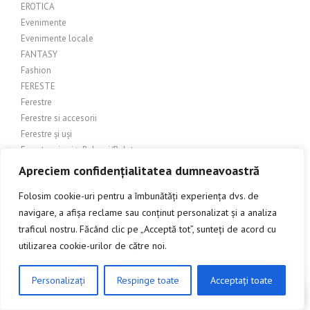
EROTICA
Evenimente
Evenimente locale
FANTASY
Fashion
FERESTE
Ferestre
Ferestre si accesorii
Ferestre și uși
Ferestre si usi > Rulouri/Rolete
Ferestre și uși glisante
Apreciem confidențialitatea dumneavoastră
Ferestre și uși termoizolate (termopane)
Folosim cookie-uri pentru a îmbunătăți experiența dvs. de
FERESTRE SI USI TERMOPAN
navigare, a afișa reclame sau conținut personalizat și a analiza
FERESTRE SI USI TERMOPANE
traficul nostru. Făcând clic pe „Acceptă tot”, sunteți de acord cu
Ferestre termopan
utilizarea cookie-urilor de către noi.
Ferestre termopane
Ferestre, usi si accesorii
Ferestre, Uși, Tâmplărie
Personalizați
Respinge toate
Acceptați toate
CLICK AICI PENTRU A DISCUTA
FERONERIE
FERONERIE SI ACCESORII