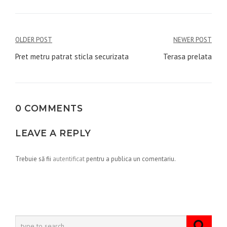
Navigare
OLDER POST
NEWER POST
în
Pret metru patrat sticla securizata
Terasa prelata
articole
0 COMMENTS
LEAVE A REPLY
Trebuie să fii
autentificat
pentru a publica un comentariu.