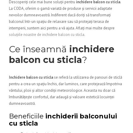
Descoperiți cele mai bune soluții pentru
inchidere balcon cu sticla
.
La CODA, oferim o gamă variată de produse și servicii adaptate
nevoilor dumneavoastră. Indiferent dacă doriți să transformați
balconul într-un spațiu de relaxare sau să protejați terasa de
intemperii, suntem aici pentru a vă ajuta. Aflați mai multe despre
soluțiile noastre de inchidere balcon cu sticla
.
Ce înseamnă
inchidere
balcon cu sticla
?
Inchidere balcon cu sticla
se referă la utilizarea de panouri de sticlă
pentru a crea un spațiu închis, dar luminos, care protejează împotriva
vântului, ploii și altor condiții meteorologice. Aceasta nu doar că
îmbunătățește confortul, dar adaugă și valoare estetică locuinței
dumneavoastră.
Beneficiile
inchiderii balconului
cu sticla