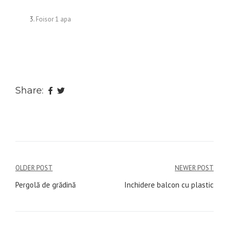
Foisor 1 apa
Share:
Navigare
OLDER POST
NEWER POST
în
Pergolă de grădină
Inchidere balcon cu plastic
articole