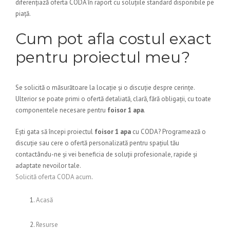
diferențiază oferta CODA în raport cu soluțiile standard disponibile pe
piață.
Cum pot afla costul exact
pentru proiectul meu?
Se solicită o măsurătoare la locație și o discuție despre cerințe.
Ulterior se poate primi o ofertă detaliată, clară, fără obligații, cu toate
componentele necesare pentru
foisor 1 apa
.
Ești gata să începi proiectul
foisor 1 apa
cu CODA? Programează o
discuție sau cere o ofertă personalizată pentru spațiul tău
contactându-ne și vei beneficia de soluții profesionale, rapide și
adaptate nevoilor tale.
Solicită oferta CODA acum
.
Acasă
Resurse