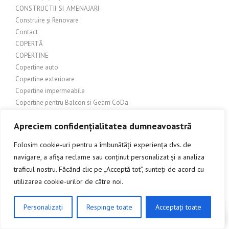
CONSTRUCTII_SI_AMENAJARI
Construire și Renovare
Contact
COPERTĂ
COPERTINE
Copertine auto
Copertine exterioare
Copertine impermeabile
Copertine pentru Balcon si Geam CoDa
Copertine retractabile
Apreciem confidențialitatea dumneavoastră
COPERTINE RETRAIBILE
Copertine și materiale pentru terase
Folosim cookie-uri pentru a îmbunătăți experiența dvs. de
Copertine și pergole
navigare, a afișa reclame sau conținut personalizat și a analiza
Copertine si prelate
traficul nostru. Făcând clic pe „Acceptă tot”, sunteți de acord cu
Copertine Usa Intrare
utilizarea cookie-urilor de către noi.
Cu ce categorie corespunde conținutul articolului (ex.:
Gastronomie/Rețete, Literatură, Cultură, Știință etc.)?
Personalizați
Respinge toate
Acceptați toate
CULTURĂ
CLICK AICI PENTRU A DISCUTA
CULTURĂ ȘI ARTĂ