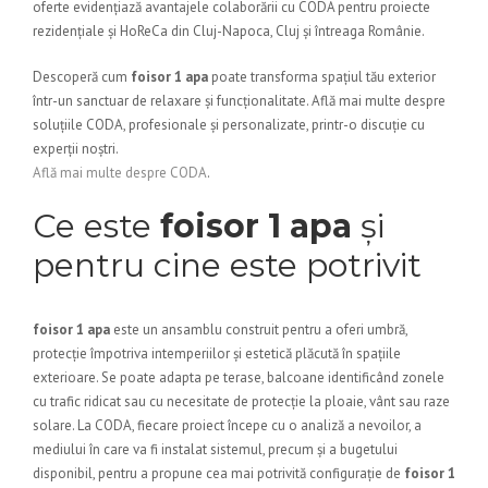
oferte evidențiază avantajele colaborării cu CODA pentru proiecte
rezidențiale și HoReCa din Cluj-Napoca, Cluj și întreaga Românie.
Descoperă cum
foisor 1 apa
poate transforma spațiul tău exterior
într-un sanctuar de relaxare și funcționalitate. Află mai multe despre
soluțiile CODA, profesionale și personalizate, printr-o discuție cu
experții noștri.
Află mai multe despre CODA
.
Ce este
foisor 1 apa
și
pentru cine este potrivit
foisor 1 apa
este un ansamblu construit pentru a oferi umbră,
protecție împotriva intemperiilor și estetică plăcută în spațiile
exterioare. Se poate adapta pe terase, balcoane identificând zonele
cu trafic ridicat sau cu necesitate de protecție la ploaie, vânt sau raze
solare. La CODA, fiecare proiect începe cu o analiză a nevoilor, a
mediului în care va fi instalat sistemul, precum și a bugetului
disponibil, pentru a propune cea mai potrivită configurație de
foisor 1