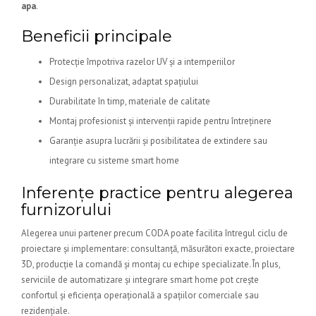
apa
.
Beneficii principale
Protecție împotriva razelor UV și a intemperiilor
Design personalizat, adaptat spațiului
Durabilitate în timp, materiale de calitate
Montaj profesionist și intervenții rapide pentru întreținere
Garanție asupra lucrării și posibilitatea de extindere sau
integrare cu sisteme smart home
Inferențe practice pentru alegerea
furnizorului
Alegerea unui partener precum CODA poate facilita întregul ciclu de
proiectare și implementare: consultanță, măsurători exacte, proiectare
3D, producție la comandă și montaj cu echipe specializate. În plus,
serviciile de automatizare și integrare smart home pot crește
confortul și eficiența operațională a spațiilor comerciale sau
rezidențiale.