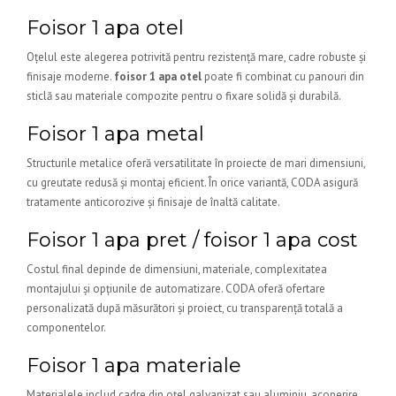
Foisor 1 apa otel
Oțelul este alegerea potrivită pentru rezistență mare, cadre robuste și
finisaje moderne.
foisor 1 apa otel
poate fi combinat cu panouri din
sticlă sau materiale compozite pentru o fixare solidă și durabilă.
Foisor 1 apa metal
Structurile metalice oferă versatilitate în proiecte de mari dimensiuni,
cu greutate redusă și montaj eficient. În orice variantă, CODA asigură
tratamente anticorozive și finisaje de înaltă calitate.
Foisor 1 apa pret / foisor 1 apa cost
Costul final depinde de dimensiuni, materiale, complexitatea
montajului și opțiunile de automatizare. CODA oferă ofertare
personalizată după măsurători și proiect, cu transparență totală a
componentelor.
Foisor 1 apa materiale
Materialele includ cadre din oțel galvanizat sau aluminiu, acoperire