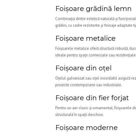
Foișoare grădină lemn
Combinația dintre estetică naturală și funcțional
grădini, cu cadre rezistente și finisaje adaptate ti
Foișoare metalice
Foișoarele metalice oferă structură robustă, durabi
ideale pentru spații comerciale sau rezidențiale 
Foișoare din oțel
Oțelul galvanizat sau oțel inoxidabil asigură rez
proiecte contemporane sau industriale.
Foișoare din fier forjat
Pentru un aer clasic și ornamental, foișoarele din
structurală în spații deschise.
Foișoare moderne