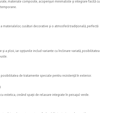
rate, materiale composite, acoperișuri minimaliste și integrare facilă cu
ontemporane.
a materialelor, cusături decorative și o atmosferă tradițională, perfectă
i a ploii, iar opțiunile includ variante cu înclinare variată, posibilitatea
buste.
u posibilitatea de tratamente speciale pentru rezistență în exterior.
ă
u estetica, creând spații de relaxare integrate în peisajul verde.