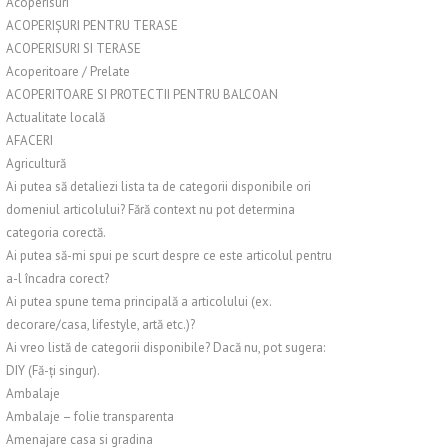
Acoperisuri
ACOPERIȘURI PENTRU TERASE
ACOPERISURI SI TERASE
Acoperitoare / Prelate
ACOPERITOARE SI PROTECTII PENTRU BALCOAN
Actualitate locală
AFACERI
Agricultură
Ai putea să detaliezi lista ta de categorii disponibile ori
domeniul articolului? Fără context nu pot determina
categoria corectă.
Ai putea să-mi spui pe scurt despre ce este articolul pentru
a-l încadra corect?
Ai putea spune tema principală a articolului (ex.
decorare/casa, lifestyle, artă etc.)?
Ai vreo listă de categorii disponibile? Dacă nu, pot sugera:
DIY (Fă-ți singur).
Ambalaje
Ambalaje – folie transparenta
Amenajare casa si gradina