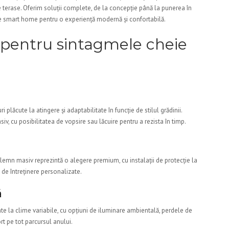
de terase. Oferim soluții complete, de la concepție până la punerea în
me smart home pentru o experiență modernă și confortabilă.
 pentru sintagmele cheie
 plăcute la atingere și adaptabilitate în funcție de stilul grădinii.
iv, cu posibilitatea de vopsire sau lăcuire pentru a rezista în timp.
n lemn masiv reprezintă o alegere premium, cu instalații de protecție la
 de întreținere personalizate.
ă
tente la clime variabile, cu opțiuni de iluminare ambientală, perdele de
ort pe tot parcursul anului.