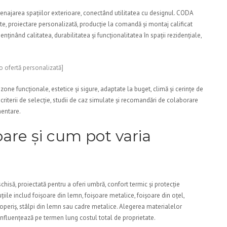
menajarea spațiilor exterioare, conectând utilitatea cu designul. CODA
e, proiectare personalizată, producție la comandă și montaj calificat
nținând calitatea, durabilitatea și funcționalitatea în spații rezidențiale,
o ofertă personalizată]
zone funcționale, estetice și sigure, adaptate la buget, climă și cerințe de
e, criterii de selecție, studii de caz simulate și recomandări de colaborare
mentare.
are și cum pot varia
hisă, proiectată pentru a oferi umbră, confort termic și protecție
iile includ foișoare din lemn, foișoare metalice, foișoare din oțel,
acoperiș, stâlpi din lemn sau cadre metalice. Alegerea materialelor
 influențează pe termen lung costul total de proprietate.