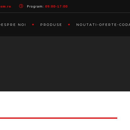
com.ro
Program:
09:00-17:00
DESPRE NOI
PRODUSE
NOUTATI-OFERTE-COD