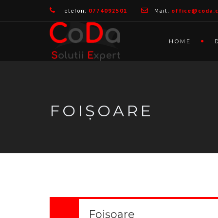
Telefon:
0774092501
Mail:
office@coda.
HOME
FOIȘOARE
Foișoare