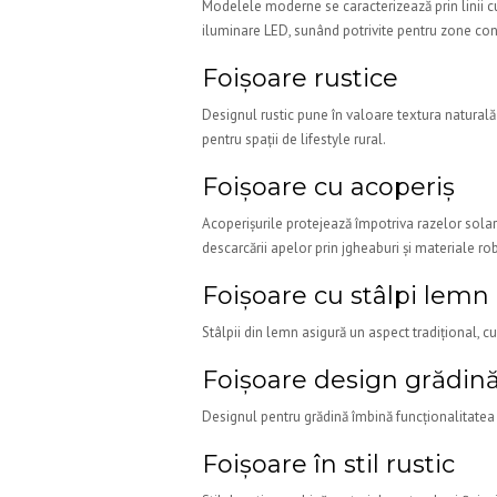
Modelele moderne se caracterizează prin linii cu
iluminare LED, sunând potrivite pentru zone c
Foișoare rustice
Designul rustic pune în valoare textura naturală 
pentru spații de lifestyle rural.
Foișoare cu acoperiș
Acoperișurile protejează împotriva razelor solare ș
descarcării apelor prin jgheaburi și materiale ro
Foișoare cu stâlpi lemn
Stâlpii din lemn asigură un aspect tradițional, c
Foișoare design grădin
Designul pentru grădină îmbină funcționalitatea c
Foișoare în stil rustic