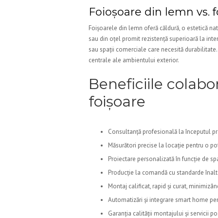
Foioșoare din lemn vs. 
Foișoarele din lemn oferă căldură, o estetică nat
sau din oțel promit rezistență superioară la intem
sau spații comerciale care necesită durabilitate.
centrale ale ambientului exterior.
Beneficiile colab
foișoare
Consultanță profesională la începutul pr
Măsurători precise la locație pentru o pot
Proiectare personalizată în funcție de spaț
Producție la comandă cu standarde înalt
Montaj calificat, rapid și curat, minimizân
Automatizări și integrare smart home pen
Garanția calității montajului și servicii p