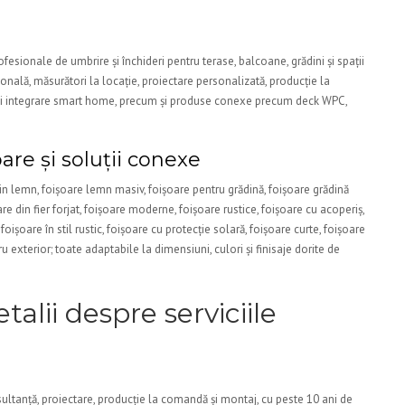
esionale de umbrire și închideri pentru terase, balcoane, grădini și spații
onală, măsurători la locație, proiectare personalizată, producție la
 și integrare smart home, precum și produse conexe precum deck WPC,
oare și soluții conexe
 lemn, foișoare lemn masiv, foișoare pentru grădină, foișoare grădină
re din fier forjat, foișoare moderne, foișoare rustice, foișoare cu acoperiș,
oișoare în stil rustic, foișoare cu protecție solară, foișoare curte, foișoare
u exterior; toate adapta­bile la dimensiuni, culori și finisaje dorite de
lii despre serviciile
ultanță, proiectare, producție la comandă și montaj, cu peste 10 ani de