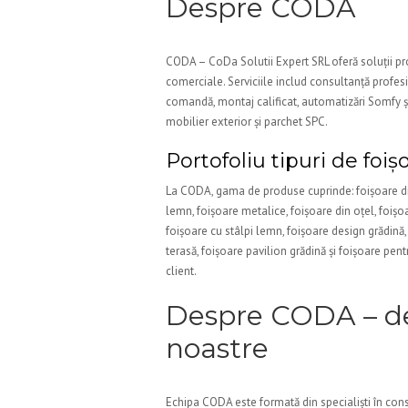
Despre CODA
CODA – CoDa Solutii Expert SRL oferă soluții prof
comerciale. Serviciile includ consultanță profesi
comandă, montaj calificat, automatizări Somfy
mobilier exterior și parchet SPC.
Portofoliu tipuri de foiș
La CODA, gama de produse cuprinde: foișoare din
lemn, foișoare metalice, foișoare din oțel, foișoa
foișoare cu stâlpi lemn, foișoare design grădină, f
terasă, foișoare pavilion grădină și foișoare pentr
client.
Despre CODA – deta
noastre
Echipa CODA este formată din specialiști în cons