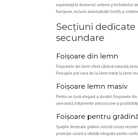
experiență în domeniul umbririi și închiderilor 
funcțiune, inclusiv automatizări Somfy și siste
Secțiuni dedicate
secundare
Foișoare din lemn
Foișoarele din lemn oferă căldură naturală, texturi
Finisajele pot varia de la lemn tratat la lemn mas
Foișoare lemn masiv
Pentru un look elegant și durabil, foișoarele di
umezeală, tratamente anticorozive și posibilități
Foișoare pentru grădin
Spațiile destinate grădinii solicită soluții rezis
protecție solară și utilități integrate pentru conf