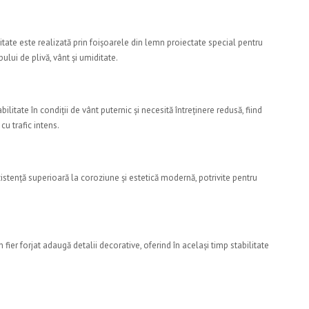
itate este realizată prin foișoarele din lemn proiectate special pentru
pului de plivă, vânt și umiditate.
litate în condiții de vânt puternic și necesită întreținere redusă, fiind
cu trafic intens.
istență superioară la coroziune și estetică modernă, potrivite pentru
 fier forjat adaugă detalii decorative, oferind în același timp stabilitate