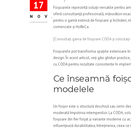
17
Foișoarele reprezintă soluții versatile pentru a
oferă consultanță profesională, măsurători exact
NOV.
pentru o gamă extinsă de foișoare și închideri, me
comerciale și HoReCa.
[Consultați gama de foișoare CODA și solicitați 
Foișoarele pot transforma spațiile exterioare în 
design. În acest articol, veți găsi ghiduri practic
cu CODA pentru rezultate consistente în imple
Ce înseamnă foișo
modelele
Un foișor este o structură deschisă sau semi-desc
moderată împotriva intemperiilor. La CODA, soluț
foișoare din fier forjat și variante moderne cu 
influențează durabilitatea, întreținerea, ceea ce