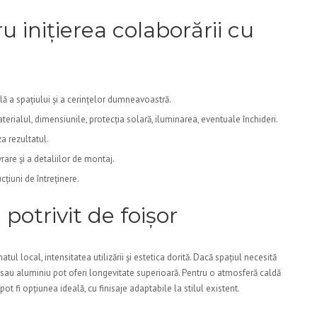
u inițierea colaborării cu
ă a spațiului și a cerințelor dumneavoastră.
aterialul, dimensiunile, protecția solară, iluminarea, eventuale închideri.
za rezultatul.
rare și a detaliilor de montaj.
ucțiuni de întreținere.
potrivit de foișor
ul local, intensitatea utilizării și estetica dorită. Dacă spațiul necesită
țel sau aluminiu pot oferi longevitate superioară. Pentru o atmosferă caldă
ot fi opțiunea ideală, cu finisaje adaptabile la stilul existent.