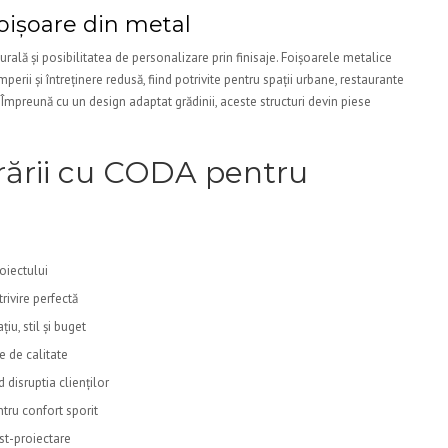
foișoare din metal
urală și posibilitatea de personalizare prin finisaje. Foișoarele metalice
perii și întreținere redusă, fiind potrivite pentru spații urbane, restaurante
 Împreună cu un design adaptat grădinii, aceste structuri devin piese
orării cu CODA pentru
oiectului
rivire perfectă
iu, stil și buget
e de calitate
d disruptia clienților
tru confort sporit
ost-proiectare