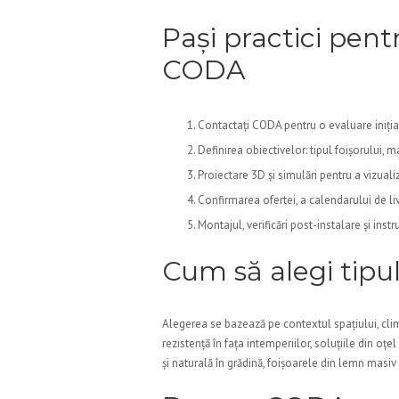
Pași practici pentr
CODA
Contactați CODA pentru o evaluare inițial
Definirea obiectivelor: tipul foișorului, m
Proiectare 3D și simulări pentru a vizuali
Confirmarea ofertei, a calendarului de liv
Montajul, verificări post-instalare și instr
Cum să alegi tipul 
Alegerea se bazează pe contextul spațiului, climat
rezistență în fața intemperiilor, soluțiile din o
și naturală în grădină, foișoarele din lemn masiv p