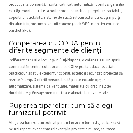
producție la comandă, montaj calificat, automatizări Somfy și garanția
calității montajului. Lista noilor produse include pergole retractabile,
copertine retrctabile, sisteme de sticlă, rulouri exterioare, uși și porți
din aluminiu, precum și soluții conexe (deck WPC, mobilier exterior,
parchet SPC).
Cooperarea cu CODA pentru
diferite segmente de clienți
Indiferent dacă ai o locuință în Cluj-Napoca, o cafenea sau un spațiu
comercial în centru, colaborarea cu CODA poate aduce rezultate
practice: un spațiu exterior funcțional, estetic și securizat, proiectat să
reziste în timp. O ofertă personalizată poate include opțiuni de
automatizare, sisteme de ventilație, materiale cu grad înalt de
durabilitate și finisaje premium, toate aliniate la nevoile tale.
Ruperea tiparelor: cum să alegi
furnizorul potrivit
Alegerea furnizorului potrivit pentru
foisoare lemn cluj
se bazează
pe trei repere: experiența relevantă în proiecte similare, calitatea