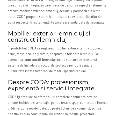
crea un spațiu integrat, în care liniile de design se repetă în elemente
precum mobilier exterior lemn cluj, deckuri și pardoseli din lemn
tratat. CODA propune soluții harmonizate cu estetica clădirilor din
zonă, respectând reglementările locale și standardele de securitate.
Mobilier exterior lemn cluj și
constructii lemn cluj
În portofoliul CODA se regăsesc mobilier exterior lemn cluj, precum
bănci, mese, scaune și rafturi, adaptate la foisoare lemn cluj. De
asemenea,
constructii lemn cluj
includ structuri de rezistență,
sisteme de închidere și soluții de protecție pentru a asigura
durabilitate în fața factorilor de mediu specifici regiunii.
Despre CODA: profesionism,
experiență și servicii integrate
CODA își propune să ofere soluții complete pentru proiecte de
umbire, închidere și amenajări pentru terase, spații comerciale Horeca,
grădini și zone rezidențiale. Cu peste 10 ani de experiență, echipa
noastră asigură consultanță, măsurători la locație, proiectare,