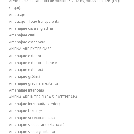
Ai vreo listă de categorii disponibile? Dacă nu, pot sugera: DIY (Fă-ți
singur).
Ambalaje
Ambalaje – folie transparenta
Amenajare casa si gradina
Amenajare curți
Amenajare exterioară
AMENAJARE EXTERIOARE
Amenajare exterior
Amenajare exterior – Terase
Amenajare exterioră
Amenajare grădină
Amenajare gradina si exterior
Amenajare interioară
AMENAJARE INTERIOARA SI EXTERIOARA
Amenajare interioară/exterioră
Amenajare locuințe
Amenajare si decorare casa
Amenajare și decorare exterioară
Amenajare și design interior