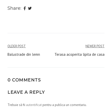
Share:
Navigare
OLDER POST
NEWER POST
în
Balustrade din lemn
Terasa acoperita lipita de casa
articole
0 COMMENTS
LEAVE A REPLY
Trebuie să fii
autentificat
pentru a publica un comentariu.