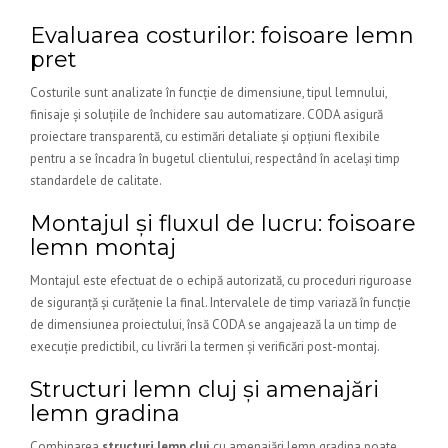
Evaluarea costurilor: foisoare lemn
pret
Costurile sunt analizate în funcție de dimensiune, tipul lemnului,
finisaje și soluțiile de închidere sau automatizare. CODA asigură
proiectare transparentă, cu estimări detaliate și opțiuni flexibile
pentru a se încadra în bugetul clientului, respectând în același timp
standardele de calitate.
Montajul și fluxul de lucru: foisoare
lemn montaj
Montajul este efectuat de o echipă autorizată, cu proceduri riguroase
de siguranță și curățenie la final. Intervalele de timp variază în funcție
de dimensiunea proiectului, însă CODA se angajează la un timp de
execuție predictibil, cu livrări la termen și verificări post-montaj.
Structuri lemn cluj și amenajări
lemn gradina
Combinarea
structuri lemn cluj
cu amenajări lemn gradina poate