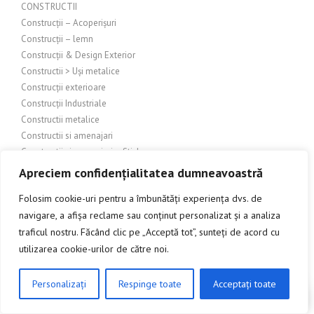
CONSTRUCTII
Construcții – Acoperișuri
Construcții – lemn
Construcții & Design Exterior
Constructii > Uși metalice
Construcții exterioare
Construcții Industriale
Constructii metalice
Constructii si amenajari
Constructii si amenajari – Sticla
Constructii si amenajari exterioare
Apreciem confidențialitatea dumneavoastră
Construcții și amenajări industriale
Folosim cookie-uri pentru a îmbunătăți experiența dvs. de
Constructii si amenajari interioare
navigare, a afișa reclame sau conținut personalizat și a analiza
Construcții și amenajări interioare/exterioare
traficul nostru. Făcând clic pe „Acceptă tot”, sunteți de acord cu
Construcții și arhitectură
utilizarea cookie-urilor de către noi.
Constructii și bricolaj
Construcții și design exterior
Construcții și design interior
Personalizați
Respinge toate
Acceptați toate
CLICK AICI PENTRU A DISCUTA
Constructii si finisaje
Construcții și Grădinărit