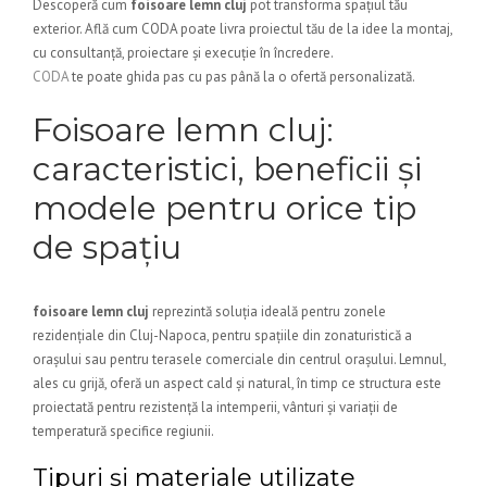
Descoperă cum
foisoare lemn cluj
pot transforma spațiul tău
exterior. Află cum CODA poate livra proiectul tău de la idee la montaj,
cu consultanță, proiectare și execuție în încredere.
CODA
te poate ghida pas cu pas până la o ofertă personalizată.
Foisoare lemn cluj:
caracteristici, beneficii și
modele pentru orice tip
de spațiu
foisoare lemn cluj
reprezintă soluția ideală pentru zonele
rezidențiale din Cluj-Napoca, pentru spațiile din zonaturistică a
orașului sau pentru terasele comerciale din centrul orașului. Lemnul,
ales cu grijă, oferă un aspect cald și natural, în timp ce structura este
proiectată pentru rezistență la intemperii, vânturi și variații de
temperatură specifice regiunii.
Tipuri și materiale utilizate