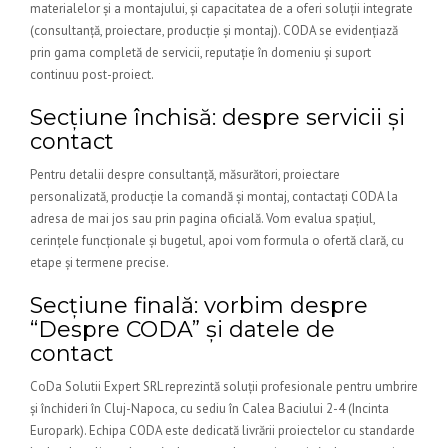
materialelor și a montajului, și capacitatea de a oferi soluții integrate
(consultanță, proiectare, producție și montaj). CODA se evidențiază
prin gama completă de servicii, reputație în domeniu și suport
continuu post-proiect.
Secțiune închisă: despre servicii și
contact
Pentru detalii despre consultanță, măsurători, proiectare
personalizată, producție la comandă și montaj, contactați CODA la
adresa de mai jos sau prin pagina oficială. Vom evalua spațiul,
cerințele funcționale și bugetul, apoi vom formula o ofertă clară, cu
etape și termene precise.
Secțiune finală: vorbim despre
“Despre CODA” și datele de
contact
CoDa Solutii Expert SRL reprezintă soluții profesionale pentru umbrire
și închideri în Cluj-Napoca, cu sediu în Calea Baciului 2-4 (Incinta
Europark). Echipa CODA este dedicată livrării proiectelor cu standarde