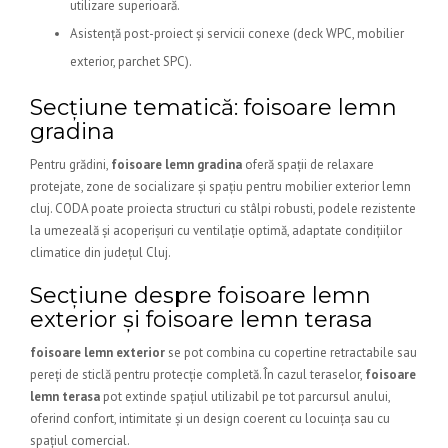
utilizare superioară.
Asistență post-proiect și servicii conexe (deck WPC, mobilier
exterior, parchet SPC).
Secțiune tematică: foisoare lemn
gradina
Pentru grădini,
foisoare lemn gradina
oferă spații de relaxare
protejate, zone de socializare și spațiu pentru mobilier exterior lemn
cluj. CODA poate proiecta structuri cu stâlpi robusti, podele rezistente
la umezeală și acoperișuri cu ventilație optimă, adaptate condițiilor
climatice din județul Cluj.
Secțiune despre foisoare lemn
exterior și foisoare lemn terasa
foisoare lemn exterior
se pot combina cu copertine retractabile sau
pereți de sticlă pentru protecție completă. În cazul teraselor,
foisoare
lemn terasa
pot extinde spațiul utilizabil pe tot parcursul anului,
oferind confort, intimitate și un design coerent cu locuința sau cu
spațiul comercial.