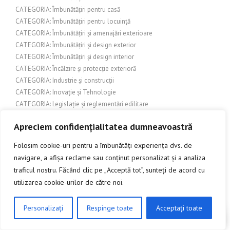
CATEGORIA: Îmbunătățiri pentru casă
CATEGORIA: Îmbunătățiri pentru locuință
CATEGORIA: Îmbunătățiri și amenajări exterioare
CATEGORIA: Îmbunătățiri și design exterior
CATEGORIA: Îmbunătățiri și design interior
CATEGORIA: Încălzire și protecție exterioră
CATEGORIA: Industrie și construcții
CATEGORIA: Inovație și Tehnologie
CATEGORIA: Legislație și reglementări edilitare
CATEGORIA: Lifestyle
Apreciem confidențialitatea dumneavoastră
CATEGORIA: Localități și evenimente
CATEGORIA: Localizare/Evenimente în Cluj
Folosim cookie-uri pentru a îmbunătăți experiența dvs. de
CATEGORIA: Modă și frumusețe
navigare, a afișa reclame sau conținut personalizat și a analiza
CATEGORIA: Natură
traficul nostru. Făcând clic pe „Acceptă tot”, sunteți de acord cu
CATEGORIA: Natură și Mediu
utilizarea cookie-urilor de către noi.
CATEGORIA: Necunoscută
CATEGORIA: Peisaj și arhitectură
Personalizați
Respinge toate
Acceptați toate
CATEGORIA: Pergole din lemn
CLICK AICI PENTRU A DISCUTA
CATEGORIA: Pescuit