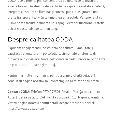
CODA face diferența prin concentrarea pe detalii: de la măsurători
exacte la evaluări structurale, verificări de siguranță, instalare netedă,
integrare cu soluții de iluminat și control, până la asigurarea unei
oferte transparente, livrări la timp și garanții solide. Parteneriatul cu
CODA poate facilita obținerea unui spațiu exterior funcțional, estetic
plăcut și sustenabil pe termen lung.
Despre calitatea CODA
Expunem angajamentul nostru față de calitate, livrabilitate și
satisfacția clientului prin portofoliu, testimoniale și referințe din
proiecte audio-vizuale, toate gestionate în cadrul proceselor noastre
de proiectare, producție și montaj.
Pentru mai multe informații și pentru a primi o ofertă detaliată,
consultați pagina noastră sau contactați-ne la telefon sau email.
Contact CODA
: Telefon 0774092501, Email office@coda.com.ro,
Adresă: Calea Baciului 2-4 (Incinta Europark), Cluj Napoca, România.
Vizitați pagina noastră pentru detalii despre produse și servicii:
https://www.coda.com.ro