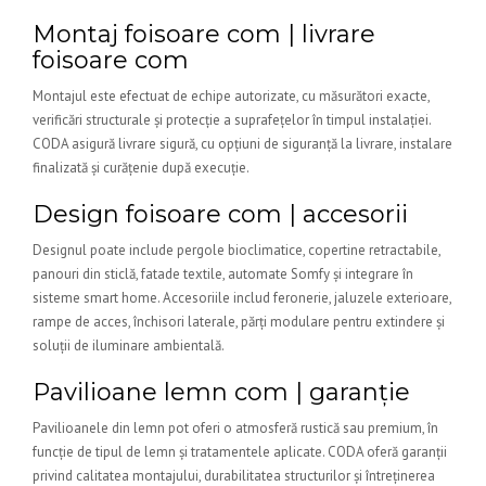
Montaj foisoare com | livrare
foisoare com
Montajul este efectuat de echipe autorizate, cu măsurători exacte,
verificări structurale și protecție a suprafețelor în timpul instalației.
CODA asigură livrare sigură, cu opțiuni de siguranță la livrare, instalare
finalizată și curățenie după execuție.
Design foisoare com | accesorii
Designul poate include pergole bioclimatice, copertine retractabile,
panouri din sticlă, fatade textile, automate Somfy și integrare în
sisteme smart home. Accesoriile includ feronerie, jaluzele exterioare,
rampe de acces, închisori laterale, părți modulare pentru extindere și
soluții de iluminare ambientală.
Pavilioane lemn com | garanție
Pavilioanele din lemn pot oferi o atmosferă rustică sau premium, în
funcție de tipul de lemn și tratamentele aplicate. CODA oferă garanții
privind calitatea montajului, durabilitatea structurilor și întreținerea