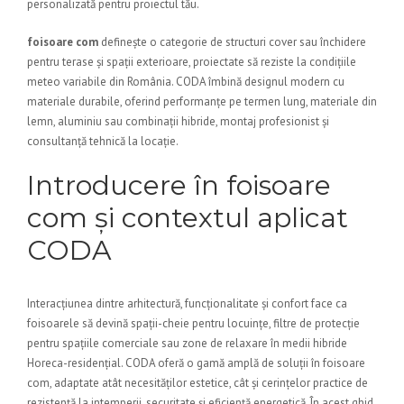
personalizată pentru proiectul tău.
foisoare com
definește o categorie de structuri cover sau închidere
pentru terase și spații exterioare, proiectate să reziste la condițiile
meteo variabile din România. CODA îmbină designul modern cu
materiale durabile, oferind performanțe pe termen lung, materiale din
lemn, aluminiu sau combinații hibride, montaj profesionist și
consultanță tehnică la locație.
Introducere în foisoare
com și contextul aplicat
CODA
Interacțiunea dintre arhitectură, funcționalitate și confort face ca
foisoarele să devină spații-cheie pentru locuințe, filtre de protecție
pentru spațiile comerciale sau zone de relaxare în medii hibride
Horeca-residențial. CODA oferă o gamă amplă de soluții în foisoare
com, adaptate atât necesităților estetice, cât și cerințelor practice de
rezistență la intemperii, securitate și eficiență energetică. În acest ghid,