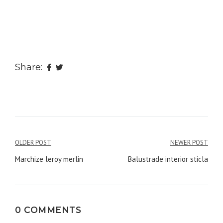
Share:
Navigare
OLDER POST
NEWER POST
în
Marchize leroy merlin
Balustrade interior sticla
articole
0 COMMENTS