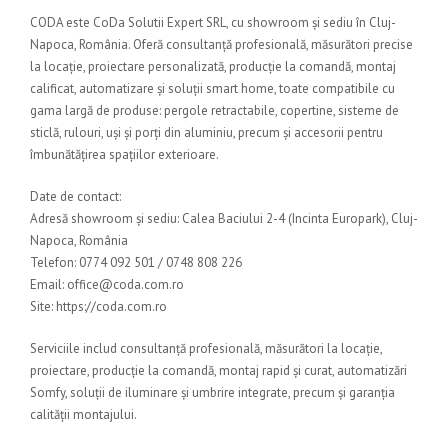
CODA este CoDa Solutii Expert SRL, cu showroom și sediu în Cluj-
Napoca, România. Oferă consultanță profesională, măsurători precise
la locație, proiectare personalizată, producție la comandă, montaj
calificat, automatizare și soluții smart home, toate compatibile cu
gama largă de produse: pergole retractabile, copertine, sisteme de
sticlă, rulouri, uși și porți din aluminiu, precum și accesorii pentru
îmbunătățirea spațiilor exterioare.
Date de contact:
Adresă showroom și sediu: Calea Baciului 2-4 (Incinta Europark), Cluj-
Napoca, România
Telefon: 0774 092 501 / 0748 808 226
Email: office@coda.com.ro
Site: https://coda.com.ro
Serviciile includ consultanță profesională, măsurători la locație,
proiectare, producție la comandă, montaj rapid și curat, automatizări
Somfy, soluții de iluminare și umbrire integrate, precum și garanția
calității montajului.