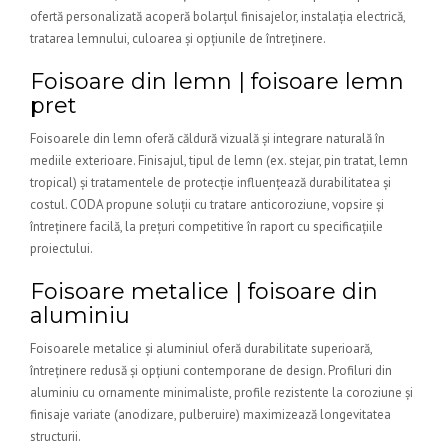
ofertă personalizată acoperă bolarțul finisajelor, instalația electrică,
tratarea lemnului, culoarea și opțiunile de întreținere.
Foisoare din lemn | foisoare lemn
pret
Foisoarele din lemn oferă căldură vizuală și integrare naturală în
mediile exterioare. Finisajul, tipul de lemn (ex. stejar, pin tratat, lemn
tropical) și tratamentele de protecție influențează durabilitatea și
costul. CODA propune soluții cu tratare anticoroziune, vopsire și
întreținere facilă, la prețuri competitive în raport cu specificațiile
proiectului.
Foisoare metalice | foisoare din
aluminiu
Foisoarele metalice și aluminiul oferă durabilitate superioară,
întreținere redusă și opțiuni contemporane de design. Profiluri din
aluminiu cu ornamente minimaliste, profile rezistente la coroziune și
finisaje variate (anodizare, pulberuire) maximizează longevitatea
structurii.