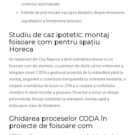
controlul automatizării.
Estimări de preț neclare sau lipsa detaliilor despre terminarea
suprafețelor și întreținerea lemnului.
Studiu de caz ipotetic: montaj
foisoare com pentru spațiu
Horeca
Un restaurant din Cluj-Napoca a dorit extinderea terasei cu un
foisoare com din aluminiu, cu paneluri din sticlă, rulouri exterioare și
integrare smart. CODA a gestionat proiectul de la măsurători până la
montaj, asigurând o conexiune transparentă cu sistemele existente, o
creștere a numărului de locuri cu 25% și o creștere a confortului
clienților în zilele însorite și ploioase. Proiectul a inclus un design
personalizat, finisaje rezistente la intemperii, montaj rapid și
instrucțiuni clare de întreținere.
Ghidarea proceselor CODA în
proiecte de foisoare com