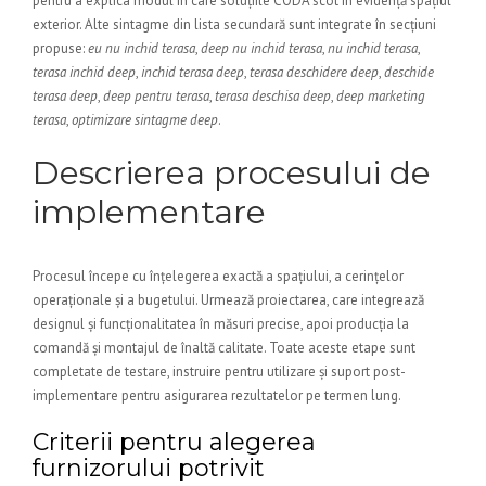
pentru a explica modul în care soluțiile CODA scot în evidență spațiul
exterior. Alte sintagme din lista secundară sunt integrate în secțiuni
propuse:
eu nu inchid terasa
,
deep nu inchid terasa
,
nu inchid terasa
,
terasa inchid deep
,
inchid terasa deep
,
terasa deschidere deep
,
deschide
terasa deep
,
deep pentru terasa
,
terasa deschisa deep
,
deep marketing
terasa
,
optimizare sintagme deep
.
Descrierea procesului de
implementare
Procesul începe cu înțelegerea exactă a spațiului, a cerințelor
operaționale și a bugetului. Urmează proiectarea, care integrează
designul și funcționalitatea în măsuri precise, apoi producția la
comandă și montajul de înaltă calitate. Toate aceste etape sunt
completate de testare, instruire pentru utilizare și suport post-
implementare pentru asigurarea rezultatelor pe termen lung.
Criterii pentru alegerea
furnizorului potrivit