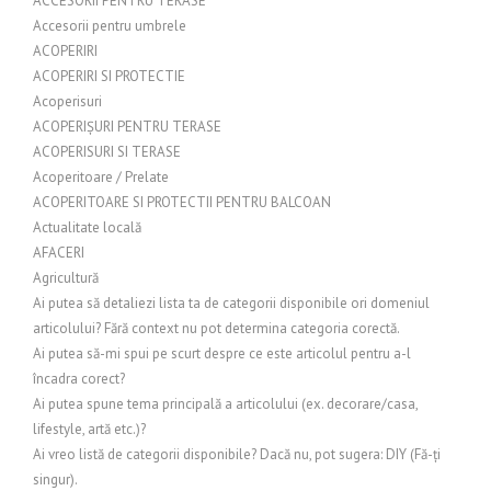
ACCESORII PENTRU TERASE
Accesorii pentru umbrele
ACOPERIRI
ACOPERIRI SI PROTECTIE
Acoperisuri
ACOPERIȘURI PENTRU TERASE
ACOPERISURI SI TERASE
Acoperitoare / Prelate
ACOPERITOARE SI PROTECTII PENTRU BALCOAN
Actualitate locală
AFACERI
Agricultură
Ai putea să detaliezi lista ta de categorii disponibile ori domeniul
articolului? Fără context nu pot determina categoria corectă.
Ai putea să-mi spui pe scurt despre ce este articolul pentru a-l
încadra corect?
Ai putea spune tema principală a articolului (ex. decorare/casa,
lifestyle, artă etc.)?
Ai vreo listă de categorii disponibile? Dacă nu, pot sugera: DIY (Fă-ți
singur).