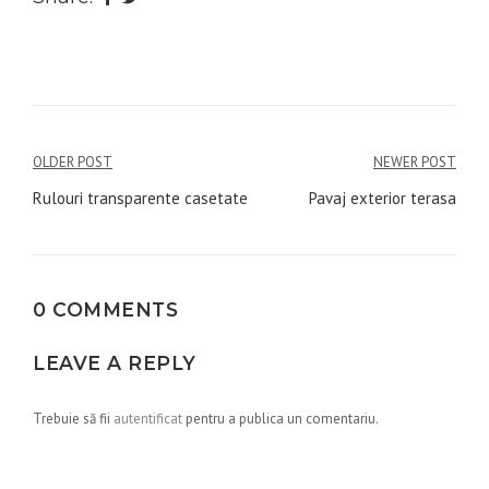
Navigare
OLDER POST
NEWER POST
în
Rulouri transparente casetate
Pavaj exterior terasa
articole
0 COMMENTS
LEAVE A REPLY
Trebuie să fii
autentificat
pentru a publica un comentariu.