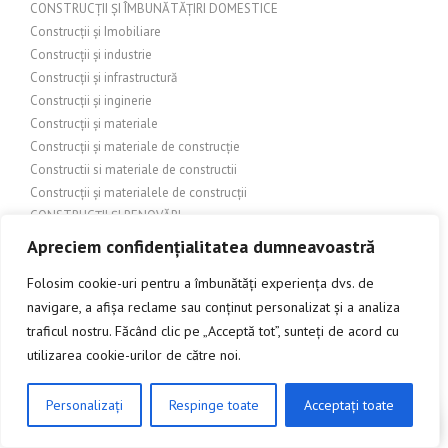
CONSTRUCȚII ȘI ÎMBUNĂTĂȚIRI DOMESTICE
Construcții și Imobiliare
Construcții și industrie
Construcții și infrastructură
Construcții și inginerie
Construcții și materiale
Construcții și materiale de construcție
Constructii si materiale de constructii
Construcții și materialele de construcții
CONSTRUCȚII ȘI RENOVĂRI
Construcții și Renovații
Apreciem confidențialitatea dumneavoastră
Construcții și reparații
Folosim cookie-uri pentru a îmbunătăți experiența dvs. de
CONSTRUCTII_SI_AMENAJARI
navigare, a afișa reclame sau conținut personalizat și a analiza
Construire și Renovare
traficul nostru. Făcând clic pe „Acceptă tot”, sunteți de acord cu
Contact
COPERTĂ
utilizarea cookie-urilor de către noi.
COPERTINE
Copertine auto
Personalizați
Respinge toate
Acceptați toate
CLICK AICI PENTRU A DISCUTA
Copertine exterioare
Copertine impermeabile