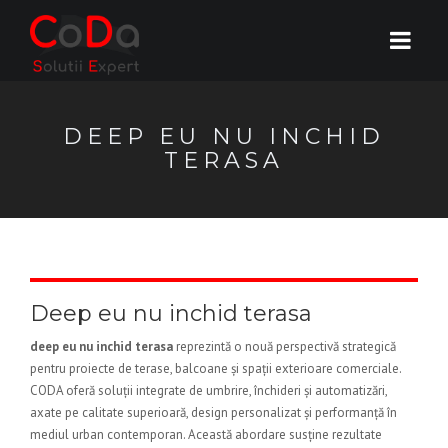
DEEP EU NU INCHID
TERASA
Deep eu nu inchid terasa
deep eu nu inchid terasa
reprezintă o nouă perspectivă strategică
pentru proiecte de terase, balcoane și spații exterioare comerciale.
CODA oferă soluții integrate de umbrire, închideri și automatizări,
axate pe calitate superioară, design personalizat și performanță în
mediul urban contemporan. Această abordare susține rezultate